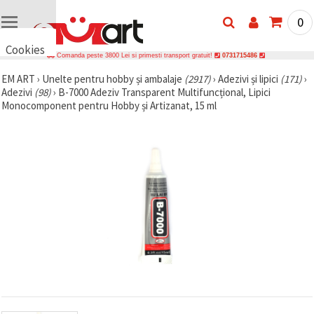
0
Cookies
Comanda peste 3800 Lei si primesti transport gratuit!
0731715486
🍪 Bună,
EM ART
›
Unelte pentru hobby și ambalaje
(2917)
›
Adezivi și lipici
(171)
›
vrem să vă
Adezivi
(98)
›
B-7000 Adeziv Transparent Multifuncțional, Lipici
oferim
câteva
Monocomponent pentru Hobby și Artizanat, 15 ml
cookie -uri.
Cu toate
acestea, ele
sunt diferite
de cele pe
care le
cunoașteți,
suntem
siguri că
veți avea
cea mai
tare
experiență
aici,
amintindu-
vă de
preferințele
și re-