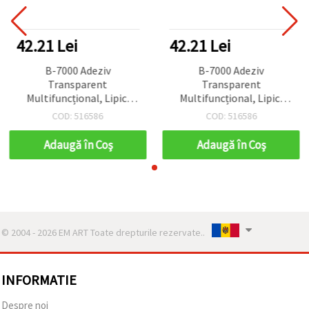
42.21 Lei
42.21 Lei
B-7000 Adeziv
B-7000 Adeziv
Transparent
Transparent
Multifuncțional, Lipici
Multifuncțional, Lipici
Monocomponent pentru
Monocomponent pentru
COD: 516586
COD: 516586
Hobby și Artizanat, 15 ml
Hobby și Artizanat, 15 ml
Adaugă în Coş
Adaugă în Coş
© 2004 - 2026 EM ART Toate drepturile rezervate..
INFORMATIE
Despre noi