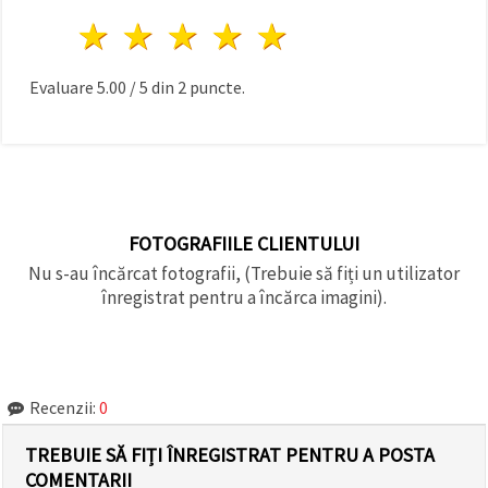
1 stea
2 stele
3 stele
4 stele
5 stele
Evaluare
5.00
/
5
din
2
puncte.
FOTOGRAFIILE CLIENTULUI
Nu s-au încărcat fotografii, (Trebuie să fiți un utilizator
înregistrat pentru a încărca imagini).
Recenzii:
0
TREBUIE SĂ FIȚI ÎNREGISTRAT PENTRU A POSTA
COMENTARII