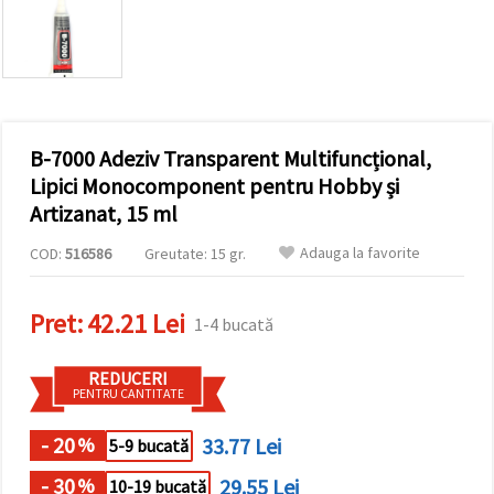
vizitele.
Puteți fi de
acord să
utilizați
toate
cookie -
urile făcând
clic pe "pe
site!" Sau să
B-7000 Adeziv Transparent Multifuncțional,
vă indicați
Lipici Monocomponent pentru Hobby și
preferințele
în setări
Artizanat, 15 ml
selectând
un tip de
Adauga la favorite
COD:
516586
Greutate: 15 gr.
cookie -uri
dat și
făcând clic
pe butonul
Pret:
42.21 Lei
1-4 bucată
"Salvați"
REDUCERI
Аcceptati
PENTRU CANTITATE
toate!
- 20
33.77 Lei
%
5-9 bucată
Setări
- 30
29.55 Lei
%
10-19 bucată