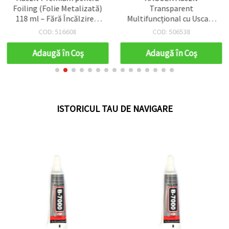
Foiling (Folie Metalizată)
Transparent
118 ml – Fără Încălzire –
Multifuncțional cu Uscare
Transparent, Neted –
Rapidă, Vâscozitate
COD: 516608
COD: 506538
Perfect pentru designuri
Ridicată – 150 ml
pe hârtie, textile și pânză
Adaugă în Coş
Adaugă în Coş
ISTORICUL TAU DE NAVIGARE