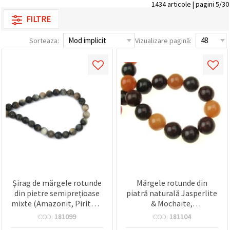
1434 articole | pagini 5/30
FILTRE
Sorteaza:
Vizualizare pagină:
Șirag de mărgele rotunde
Mărgele rotunde din
din pietre semiprețioase
piatră naturală Jasperlite
mixte (Amazonit, Pirită și
& Mochaite,
Jasp), 10 mm, aprox. 37
semiprețioase, 10 mm,
COD:
181099
COD:
181104
buc. – culori mixte pentru
șlefuite, tonuri pământii