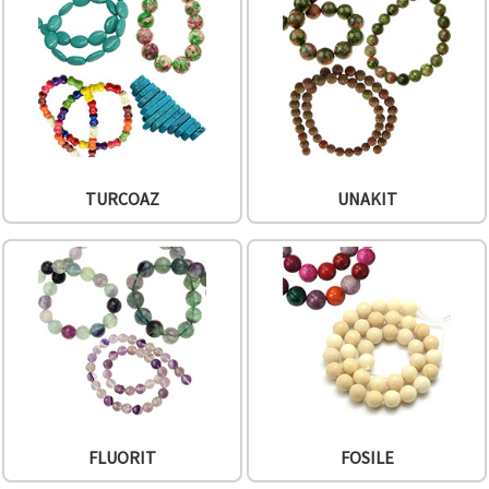
TURCOAZ
UNAKIT
FLUORIT
FOSILE