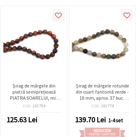
Șirag de mărgele din
Șirag de mărgele rotunde
piatră semiprețioasă
din cuart fantomă verde -
PIATRA SOARELUI, mix
10 mm, aprox. 37 buc.,
maro și albastru, calitate
pietre semiprețioase
COD:
181754
COD:
181774
extra, rotunde 10 mm, ~38
pentru bijuterii
buc.
DIY/handmade, brățări &
125.63
Lei
139.70
Lei
1-4 set
coliere
REDUCERI
PENTRU CANTITATE