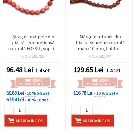
Șirag de mărgele din
Mărgele rotunde din
piatră semiprețioasă
Piatra Soarelui naturală
naturală FOSSIL, vopsite
maro 10 mm, Calitate
roz-roșu, rotunde, 10 mm,
Superioară, șirag complet
COD:
181729
COD:
181744
aprox. 37 buc.
~38 buc – piatră
semiprețioasă pentru
96.48
Lei
129.65
Lei
1-4 set
1-4 set
bijuterii handmade,
brățări și coliere
REDUCERI
REDUCERI
PENTRU CANTITATE
PENTRU CANTITATE
86.83 Lei
116.78 Lei
- 10 %
5-9 set
- 10 %
5 set +
67.54 Lei
- 30 %
10 set +
ADAUGA IN COS
ADAUGA IN COS