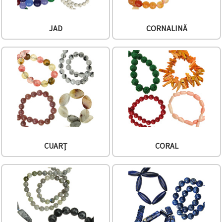
JAD
CORNALINĂ
CUARȚ
CORAL