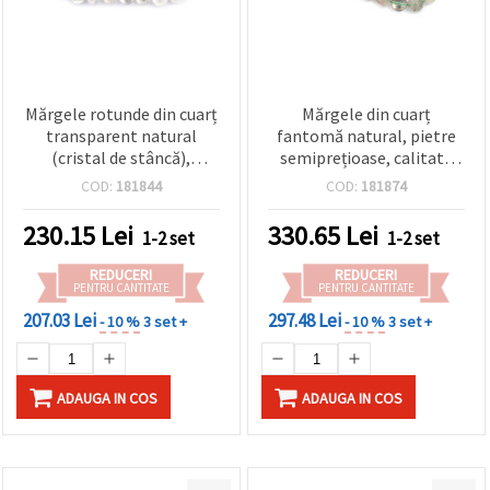
Mărgele rotunde din cuarț
Mărgele din cuarț
transparent natural
fantomă natural, pietre
(cristal de stâncă),
semiprețioase, calitate
Calitate A – 10 mm, șirag
A+, rotunde 10 mm, șirag
COD:
181844
COD:
181874
aprox. 36 bucăți – mărgele
~37 buc — pentru bijuterii
din piatră semiprețioasă
handmade, brățări și
230.15
Lei
330.65
Lei
1-2 set
1-2 set
pentru bijuterii
coliere DIY
handmade, mărgelit și
REDUCERI
REDUCERI
proiecte DIY
PENTRU CANTITATE
PENTRU CANTITATE
207.03 Lei
297.48 Lei
- 10 %
3 set +
- 10 %
3 set +
ADAUGA IN COS
ADAUGA IN COS