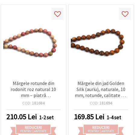
Mărgele rotunde din
Mărgele din jad Golden
rodonit roz natural 10
Silk (auriu), naturale, 10
mm – piatră
mm, rotunde, calitate A –
semiprețioasă șlefuită,
șirag ~36 buc., piatră
COD:
181684
COD:
181694
șirag complet aprox. 37
semiprețioasă pentru
buc, pentru bijuterii DIY și
bijuterii handmade/DIY
210.05
Lei
169.85
Lei
1-2 set
1-4 set
handmade, brățări și
hobby creativ
REDUCERI
REDUCERI
PENTRU CANTITATE
PENTRU CANTITATE