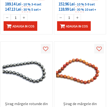
189.14 Lei
152.96 Lei
- 10 %
3-4 set
- 10 %
5-9 set
147.13 Lei
118.99 Lei
- 30 %
5 set +
- 30 %
10 set +
ADAUGA IN COS
ADAUGA IN COS
Șirag mărgele rotunde din
Șirag de mărgele din