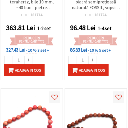
terahertz, bile 10 mm,
piatră semiprețioasă
~40 buc – pietre
naturală FOSSIL, vopsite
semiprețioase lustruite,
în portocaliu, rotunde 10
COD:
181714
COD:
181724
culoare argintiu-gri,
mm, ~39 buc.
perforate pentru
363.81
Lei
96.48
Lei
1-2 set
1-4 set
confecționarea
bijuteriilor handmade,
REDUCERI
REDUCERI
brățări, coliere și proiecte
PENTRU CANTITATE
PENTRU CANTITATE
DIY
327.43 Lei
86.83 Lei
- 10 %
3 set +
- 10 %
5 set +
ADAUGA IN COS
ADAUGA IN COS