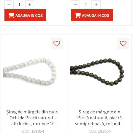
ADAUGA IN COS
ADAUGA IN COS
Șirag de mărgele din cuart
Șirag de mărgele din
Ochi de Pisică natural –
Pirită naturală, piatră
alb lucios, rotunde 10
semiprețioasă, rotunde,
mm, Calitate A, aprox. 40
10 mm, ~38 bucăți
COD:
181954
COD:
181964