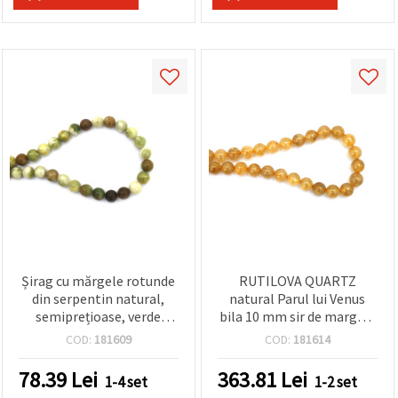
Șirag cu mărgele rotunde
RUTILOVA QUARTZ
din serpentin natural,
natural Parul lui Venus
semiprețioase, verde
bila 10 mm sir de margele
măsliniu & maro asortat,
piatra semipretioasa ~40
COD:
181609
COD:
181614
10 mm, ~35 buc, pentru
bucati
bijuterii handmade
78.39
Lei
363.81
Lei
1-4 set
1-2 set