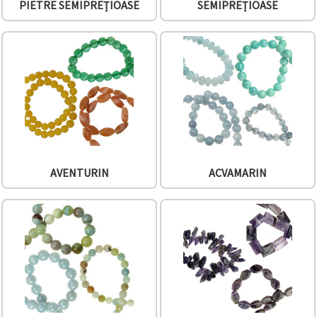
vizitele.
PIETRE SEMIPREȚIOASE
SEMIPREȚIOASE
Puteți fi de
acord să
utilizați
toate
cookie -
urile făcând
clic pe "pe
site!" Sau să
vă indicați
preferințele
în setări
selectând
un tip de
cookie -uri
AVENTURIN
ACVAMARIN
dat și
făcând clic
pe butonul
"Salvați"
Аcceptati
toate!
Setări