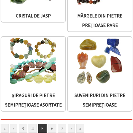
CRISTAL DE JASP
MĂRGELE DIN PIETRE
PREȚIOASE RARE
ȘIRAGURI DE PIETRE
SUVENIRURI DIN PIETRE
SEMIPREȚIOASE ASORTATE
SEMIPREȚIOASE
«
‹
3
4
5
6
7
›
»