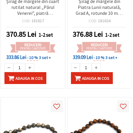
Șirag de mărgele din cuart
Șirag de mărgele din
rutilat natural „Părul
Piatra Lunii naturală,
Venerei”, piatră
Grad A, rotunde 10 mm,
semiprețioasă, rotunde
~40 buc – mărgele
COD:
181617
COD:
181624
10–11 mm, aprox. 37 buc
semiprețioase pentru
confecționare bijuterii,
370.85
Lei
376.88
Lei
1-2 set
1-2 set
brățări & coliere DIY
REDUCERI
REDUCERI
PENTRU CANTITATE
PENTRU CANTITATE
333.86 Lei
339.09 Lei
- 10 %
3 set +
- 10 %
3 set +
ADAUGA IN COS
ADAUGA IN COS