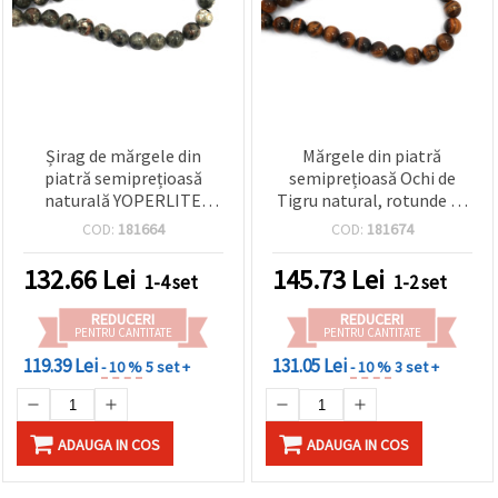
Șirag de mărgele din
Mărgele din piatră
piatră semiprețioasă
semiprețioasă Ochi de
naturală YOPERLITE
Tigru natural, rotunde 10
(sodalit-sienit reactiv UV),
mm, calitate AB+, șirag
COD:
181664
COD:
181674
rotunde 10 mm, ~37 buc
lustruit ~37 buc –
maro/auriu cu efect
132.66
Lei
145.73
Lei
1-4 set
1-2 set
chatoyant, pentru
bijuterii handmade și
REDUCERI
REDUCERI
hobby craft
PENTRU CANTITATE
PENTRU CANTITATE
119.39 Lei
131.05 Lei
- 10 %
5 set +
- 10 %
3 set +
ADAUGA IN COS
ADAUGA IN COS