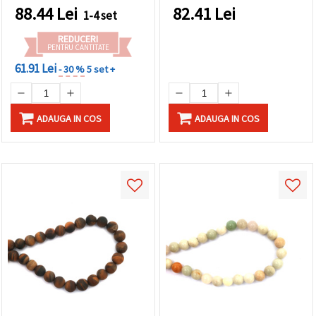
bijuterii handmade,
asortate (maro/negru) –
88.44
Lei
82.41
Lei
1-4 set
brățări și coliere
șirag aprox. 38 buc.,
pentru bijuterii handmade
REDUCERI
DIY, brățări și coliere
PENTRU CANTITATE
61.91 Lei
- 30 %
5 set +
ADAUGA IN COS
ADAUGA IN COS