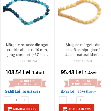
Mărgele rotunde din agat
Șirag de mărgele din
crackle albastru 10 mm,
piatră semiprețioasă
șirag complet (~37 buc.),
Jadeit natural Miere,
pietre semiprețioase
rotunde 10 mm, ~37
COD:
181394
COD:
181594
pentru bijuterii handmade
bucăți, pentru bijuterii
DIY, brățări și coliere
handmade
108.54
Lei
95.48
Lei
1-4 set
1-4 set
REDUCERI
REDUCERI
PENTRU CANTITATE
PENTRU CANTITATE
97.69 Lei
85.83 Lei
- 10 %
5 set +
- 10 %
5 set +
ADAUGA IN COS
ADAUGA IN COS