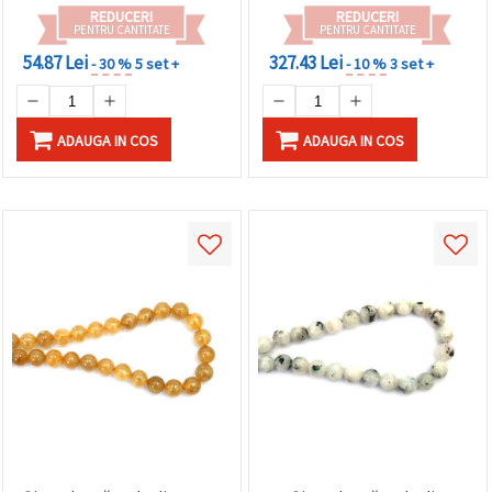
REDUCERI
REDUCERI
PENTRU CANTITATE
PENTRU CANTITATE
54.87 Lei
327.43 Lei
- 30 %
5 set +
- 10 %
3 set +
ADAUGA IN COS
ADAUGA IN COS