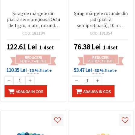
Șirag de mărgele din
Șirag mărgele rotunde din
piatră semiprețioasă Ochi
jad (piatră
de Tigru, mate, rotunde,
semiprețioasă), 10 mm,
10 mm, ~37 bucăți
~37 bucăți, pentru
COD:
181194
COD:
181354
confecționare bijuterii,
mărgelit DIY, brățări și
122.61
Lei
76.38
Lei
1-4 set
1-4 set
coliere
REDUCERI
REDUCERI
PENTRU CANTITATE
PENTRU CANTITATE
110.35 Lei
53.47 Lei
- 10 %
5 set +
- 30 %
5 set +
ADAUGA IN COS
ADAUGA IN COS