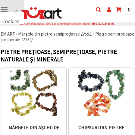
0
Cookies
Comanda peste 3800 Lei si primesti transport gratuit!
0731715486
🍪 Bună,
EM ART
›
Mărgele din pietre semiprețioase
(2582)
›
Pietre semiprețioase
vrem să vă
și minerale
(2312)
oferim
câteva
cookie -uri.
PIETRE PREȚIOASE, SEMIPREȚIOASE, PIETRE
Cu toate
NATURALE ȘI MINERALE
acestea, ele
sunt diferite
de cele pe
care le
cunoașteți,
suntem
siguri că
veți avea
cea mai
tare
experiență
aici,
amintindu-
vă de
preferințele
MĂRGELE DIN AȘCHII DE
CHIPSURI DIN PIETRE
și re-