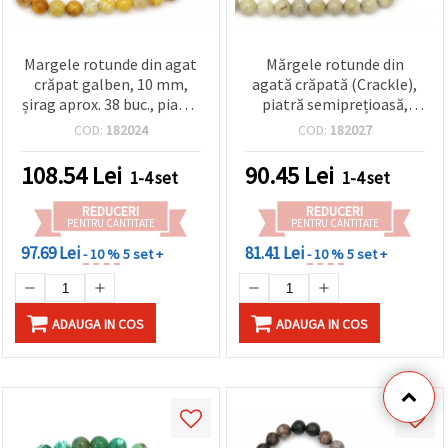
Margele rotunde din agat
Mărgele rotunde din
crăpat galben, 10 mm,
agată crăpată (Crackle),
șirag aprox. 38 buc., piatră
piatră semiprețioasă,
semiprețioasă lustruită
galben-verde, 10 mm, 1
COD:
182024
COD:
182027
pentru bijuterii
șirag (~38 buc.), pentru
handmade/DIY (brățări,
confecționare bijuterii,
108.54
Lei
90.45
Lei
1-4 set
1-4 set
coliere, craft)
brățări și coliere DIY
REDUCERI
REDUCERI
PENTRU CANTITATE
PENTRU CANTITATE
97.69 Lei
81.41 Lei
- 10 %
5 set +
- 10 %
5 set +
ADAUGA IN COS
ADAUGA IN COS