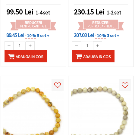
buc., pentru confecționare
bijuterii handmade
99.50
Lei
230.15
Lei
1-4 set
1-2 set
REDUCERI
REDUCERI
PENTRU CANTITATE
PENTRU CANTITATE
89.45 Lei
207.03 Lei
- 10 %
5 set +
- 10 %
3 set +
ADAUGA IN COS
ADAUGA IN COS