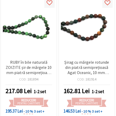
RUBY în bile naturală
Șirag cu mărgele rotunde
ZOIZITE șir de mărgele 10
din piatră semiprețioasă
mm piatră semiprețioasă
Agat Oceanic, 10 mm,
~37 buc.
aprox. 36 buc., pentru
COD:
181894
COD:
181914
bijuterii handmade,
brățări și coliere
217.08
Lei
162.81
Lei
1-2 set
1-2 set
REDUCERI
REDUCERI
PENTRU CANTITATE
PENTRU CANTITATE
195.37 Lei
146.53 Lei
- 10 %
3 set +
- 10 %
3 set +