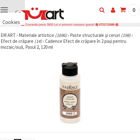
0
Cookies
Comanda peste 3800 Lei si primesti transport gratuit!
0731715486
🍪 Bună,
EM ART
›
Materiale artistice
(1696)
›
Paste structurale și ceruri
(198)
›
vrem să vă
Efect de crăpare
(14)
›
Cadence Efect de crăpare în 2 pași pentru
oferim
câteva
mozaic/ouă, Pasul 2, 120 ml
cookie -uri.
Cu toate
acestea, ele
sunt diferite
de cele pe
care le
cunoașteți,
suntem
siguri că
veți avea
cea mai
tare
experiență
aici,
amintindu-
vă de
preferințele
și re-