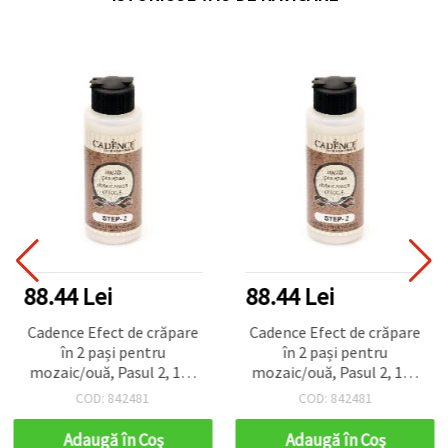
88.44 Lei
88.44 Lei
Cadence Efect de crăpare
Cadence Efect de crăpare
în 2 pași pentru
în 2 pași pentru
mozaic/ouă, Pasul 2, 120
mozaic/ouă, Pasul 2, 120
ml
ml
COD: 842481
COD: 842481
Adaugă în Coş
Adaugă în Coş