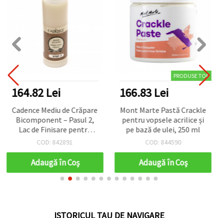
PRODUSE TOP
164.82 Lei
166.83 Lei
Cadence Mediu de Crăpare
Mont Marte Pastă Crackle
Bicomponent – Pasul 2,
pentru vopsele acrilice și
Lac de Finisare pentru
pe bază de ulei, 250 ml
Mozaic, Decorarea Ouălor
COD: 842891
COD: 844590
și Decoupage, Efect de
Crăquelură Vintage, 250
Adaugă în Coş
Adaugă în Coş
ml, pentru Hobby și Uz
Profesional
ISTORICUL TAU DE NAVIGARE