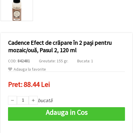
vizitele.
Puteți fi de
acord să
utilizați
toate
cookie -
urile făcând
clic pe "pe
site!" Sau să
Cadence Efect de crăpare în 2 pași pentru
vă indicați
mozaic/ouă, Pasul 2, 120 ml
preferințele
în setări
selectând
COD:
842481
Greutate: 155 gr.
Bucata: 1
un tip de
Adauga la favorite
cookie -uri
dat și
făcând clic
Pret:
88.44 Lei
pe butonul
"Salvați"
bucată
Аcceptati
Adauga in Cos
toate!
Setări