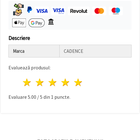
Descriere
Marca
CADENCE
Evaluează produsul:
1 stea
2 stele
3 stele
4 stele
5 stele
Evaluare
5.00
/
5
din
1
puncte.