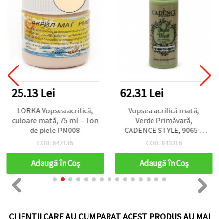
25.13 Lei
62.31 Lei
LORKA Vopsea acrilică,
Vopsea acrilică mată,
culoare mată, 75 ml – Ton
Verde Primăvară,
de piele PM008
CADENCE STYLE, 9065 –
120 ml | Pe bază de apă,
COD: 842136
COD: 843316
culoare artistică multi-
suprafețe pentru hobby,
Adaugă în Coş
Adaugă în Coş
craft, pânză, lemn și
proiecte DIY & handmade
CLIENTII CARE AU CUMPARAT ACEST PRODUS AU MAI