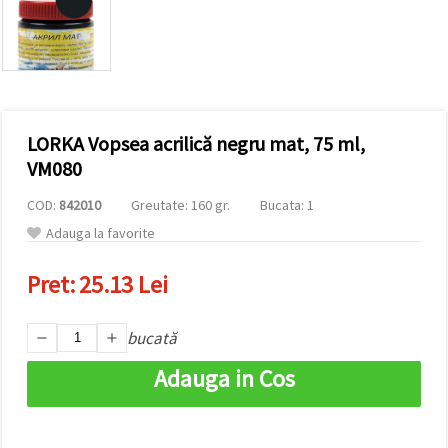
vizitele.
Puteți fi de
acord să
utilizați
toate
cookie -
urile făcând
clic pe "pe
site!" Sau să
LORKA Vopsea acrilică negru mat, 75 ml,
vă indicați
VM080
preferințele
în setări
selectând
COD:
842010
Greutate: 160 gr.
Bucata: 1
un tip de
Adauga la favorite
cookie -uri
dat și
făcând clic
Pret:
25.13 Lei
pe butonul
"Salvați"
bucată
Аcceptati
Adauga in Cos
toate!
Setări