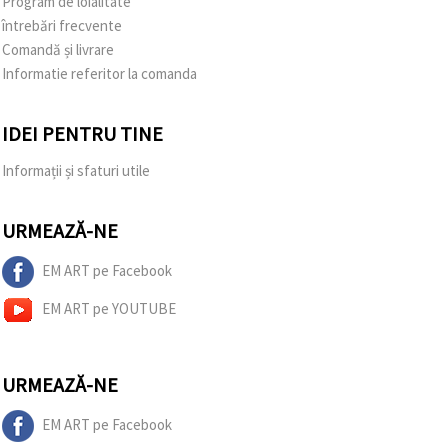
Program de loialitate
întrebări frecvente
Comandă și livrare
Informatie referitor la comanda
IDEI PENTRU TINE
Informații și sfaturi utile
URMEAZĂ-NE
EM ART pe Facebook
EM ART pe YOUTUBE
URMEAZĂ-NE
EM ART pe Facebook