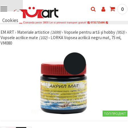
0
Cookies
Comanda peste 3800 Lei si primesti transport gratuit!
0731715486
🍪 Bună,
EM ART
›
Materiale artistice
(1699)
›
Vopsele pentru artă și hobby
(953)
›
vrem să vă
Vopsele acrilice mate
(102)
›
LORKA Vopsea acrilică negru mat, 75 ml,
oferim
câteva
VM080
cookie -uri.
Cu toate
acestea, ele
sunt diferite
de cele pe
care le
cunoașteți,
suntem
siguri că
veți avea
cea mai
tare
experiență
aici,
amintindu-
ТОП ПРОДУКТ
vă de
preferințele
și re-