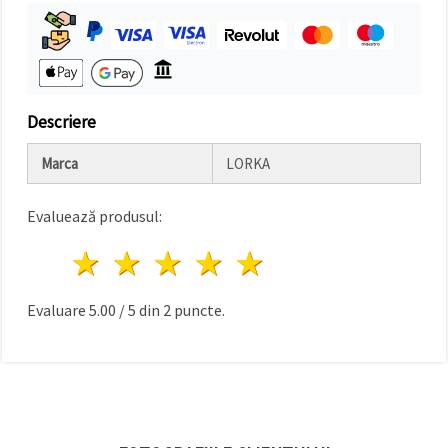
Descriere
Marca
LORKA
Evaluează produsul:
1 stea
2 stele
3 stele
4 stele
5 stele
Evaluare
5.00
/
5
din
2
puncte.