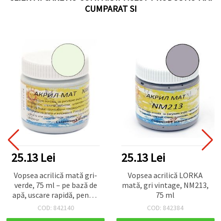
CUMPARAT SI
25.13 Lei
25.13 Lei
Vopsea acrilică mată gri-
Vopsea acrilică LORKA
verde, 75 ml – pe bază de
mată, gri vintage, NM213,
apă, uscare rapidă, pentru
75 ml
pânză, lemn, hârtie și
COD: 842140
COD: 842384
proiecte hobby și DIY