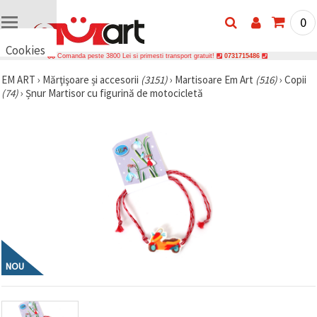
0
Cookies
Comanda peste 3800 Lei si primesti transport gratuit!
0731715486
🍪 Bună,
EM ART
›
Mărţişoare și accesorii
(3151)
›
Martisoare Em Art
(516)
›
Copii
vrem să vă
(74)
›
Șnur Martisor cu figurină de motocicletă
oferim
câteva
cookie -uri.
Cu toate
acestea, ele
sunt diferite
de cele pe
care le
cunoașteți,
suntem
siguri că
veți avea
cea mai
tare
experiență
aici,
NOU
amintindu-
vă de
preferințele
și re-