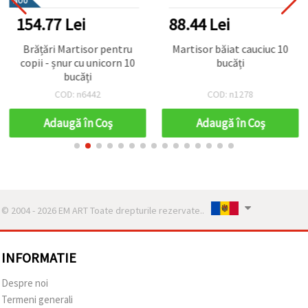
NOU
154.77 Lei
88.44 Lei
Brățări Martisor pentru
Martisor băiat cauciuc 10
copii - șnur cu unicorn 10
bucăți
bucăți
COD: n6442
COD: n1278
Adaugă în Coş
Adaugă în Coş
© 2004 - 2026 EM ART Toate drepturile rezervate..
INFORMATIE
Despre noi
Termeni generali