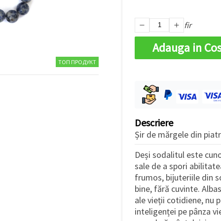
fir
Adauga in Co
ТОП ПРОДУКТ
Descriere
Șir de mărgele din piat
Deși sodalitul este cuno
sale de a spori abilitat
frumos, bijuteriile din 
bine, fără cuvinte. Alba
ale vieții cotidiene, n
inteligenței pe pânza vi