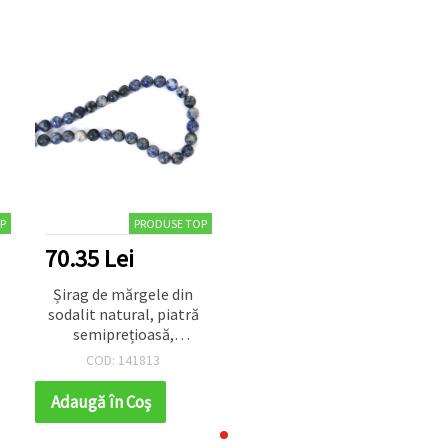
P
PRODUSE TOP
70.35 Lei
Șirag de mărgele din
sodalit natural, piatră
semiprețioasă,
rotunde 8 mm,
COD: 141813
lustruite, albastru
marmorat, ~46 bucăți
Adaugă în Coş