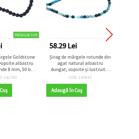
PRODUSE TOP
i
58.29 Lei
28.1
ărgele Goldstone
Șirag de mărgele rotunde din
Șirag 
 vopsite albastru
agat natural albastru
turco
unde 8 mm, 50 buc
dungat, vopsite și lustruite,
aqua
bijuterii DIY și
6 mm (~63 buc.)
l
D: 141763
COD: 143832
ărgelit
 Coş
Adaugă în Coş
Adaug