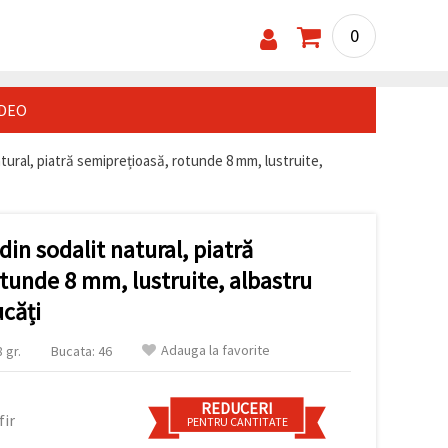
0
IDEO
atural, piatră semiprețioasă, rotunde 8 mm, lustruite,
din sodalit natural, piatră
tunde 8 mm, lustruite, albastru
căți
Adauga la favorite
 gr.
Bucata: 46
REDUCERI
fir
PENTRU CANTITATE