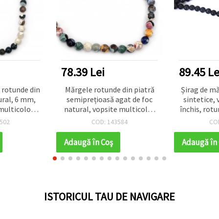
78.39 Lei
89.45 Le
 rotunde din
Mărgele rotunde din piatră
Șirag de m
ural, 6 mm,
semiprețioasă agat de foc
sintetice,
 multicolor
natural, vopsite multicolor
închis, rot
ri pământii,
(asortate), 10 mm – șirag
– pentru 
502
COD: 143584
CO
te, pentru
complet (~38 mărgele),
m
ndmade și
lustruite, pentru bijuterii
Adaugă în Coş
Adaugă în
it
handmade, brățări, coliere și
proiecte DIY
ISTORICUL TAU DE NAVIGARE