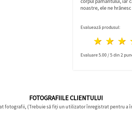
corpul pământului, iar 
noastre, ele ne hrănesc 
Evaluează produsul:
1 stea
2 st
Evaluare
5.00
/
5
din
2
punc
FOTOGRAFIILE CLIENTULUI
t fotografii, (Trebuie să fiți un utilizator înregistrat pentru a î