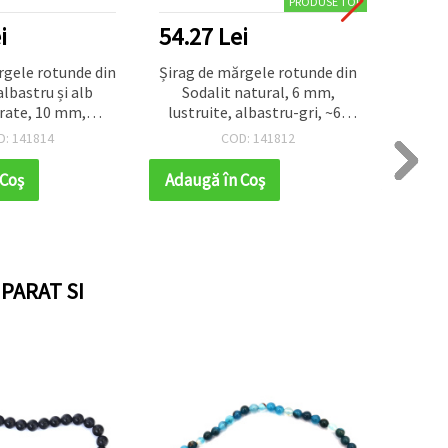
PRODUSE TOP
i
54.27 Lei
rgele rotunde din
Șirag de mărgele rotunde din
albastru și alb
Sodalit natural, 6 mm,
ate, 10 mm,
lustruite, albastru-gri, ~60
ate, ~37 buc
buc.
D: 141814
COD: 141812
 Coş
Adaugă în Coş
PARAT SI