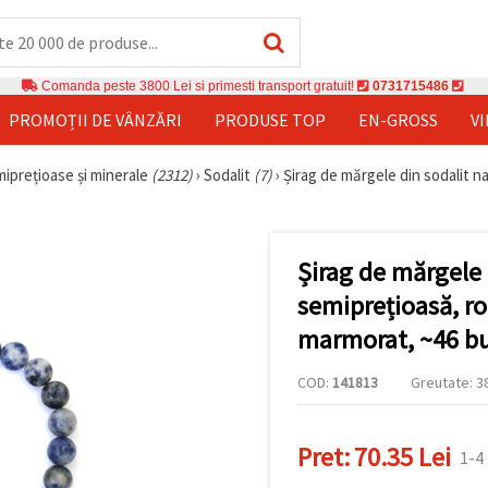
Comanda peste 3800 Lei si primesti transport gratuit!
0731715486
PROMOȚII DE VÂNZĂRI
PRODUSE TOP
EN-GROSS
V
miprețioase și minerale
(2312)
›
Sodalit
(7)
›
Șirag de mărgele din sodalit n
Șirag de mărgele 
semiprețioasă, ro
marmorat, ~46 bu
COD:
141813
Greutate: 38
Pret:
70.35 Lei
1-4 