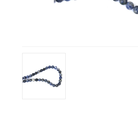
vizitele.
Puteți fi de
acord să
utilizați
toate
cookie -
urile făcând
clic pe "pe
site!" Sau să
vă indicați
preferințele
în setări
selectând
un tip de
cookie -uri
dat și
făcând clic
pe butonul
"Salvați"
Аcceptati
toate!
Setări