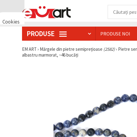
Cookies
🍪 Bună,
PRODUSE
PRODUSE NOI
vrem să vă
oferim
câteva
EM ART
›
Mărgele din pietre semiprețioase
(2582)
›
Pietre se
cookie -uri.
albastru marmorat, ~46 bucăți
Cu toate
acestea, ele
sunt diferite
de cele pe
care le
cunoașteți,
suntem
siguri că
veți avea
cea mai
tare
experiență
aici,
amintindu-
vă de
preferințele
și re-