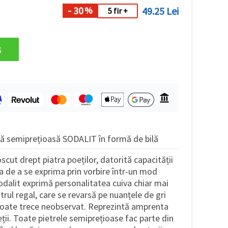
- 30
49.25 Lei
%
5 fir +
s
ră semiprețioasă SODALIT în formă de bilă
scut drept piatra poeților, datorită capacității
ea de a se exprima prin vorbire într-un mod
sodalit exprimă personalitatea cuiva chiar mai
strul regal, care se revarsă pe nuanțele de gri
u poate trece neobservat. Reprezintă amprenta
eții. Toate pietrele semiprețioase fac parte din