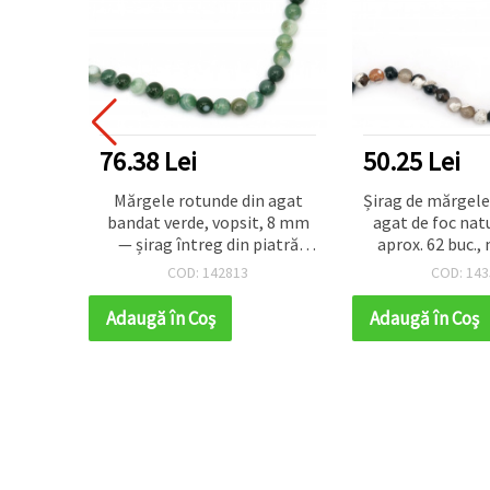
76.38 Lei
50.25 Lei
nde din
Mărgele rotunde din agat
Șirag de mărgele
c
bandat verde, vopsit, 8 mm
agat de foc nat
 gri
— șirag întreg din piatră
aprox. 62 buc.,
s, 82
semiprețioasă naturală (~48
asortat în tonu
COD: 142813
COD: 143
ționare
bucăți) pentru bijuterii,
netede lustrui
iere și
mărgelit, brățări și coliere
bijuterii ha
Adaugă în Coş
Adaugă în Coş
raft
mărgel