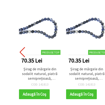
PRODUSE TOP
PRODUSE TO
70.35 Lei
70.35 Lei
Șirag de mărgele din
Șirag de mărgele din
sodalit natural, piatră
sodalit natural, piatră
semiprețioasă,
semiprețioasă,
rotunde 8 mm,
rotunde 8 mm,
COD: 141813
COD: 141813
lustruite, albastru
lustruite, albastru
marmorat, ~46 bucăți
marmorat, ~46 bucăți
Adaugă în Coş
Adaugă în Coş