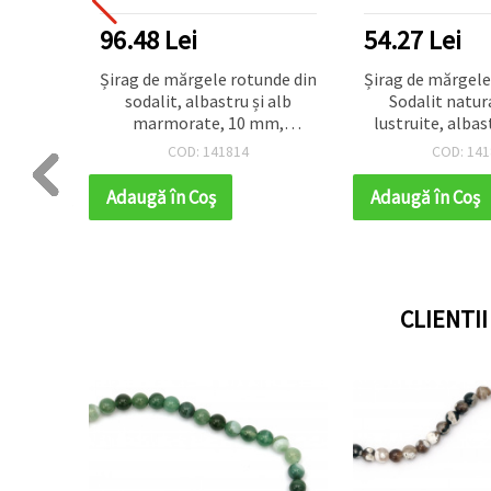
DUSE TOP
96.48 Lei
54.27 Lei
sodalit
Șirag de mărgele rotunde din
Șirag de mărgele
4 mm,
sodalit, albastru și alb
Sodalit natur
mărgele
marmorate, 10 mm,
lustruite, albas
ioasă
polisate, ~37 buc
buc.
COD: 141814
COD: 141
ățări și
Adaugă în Coş
Adaugă în Coş
CLIENTI