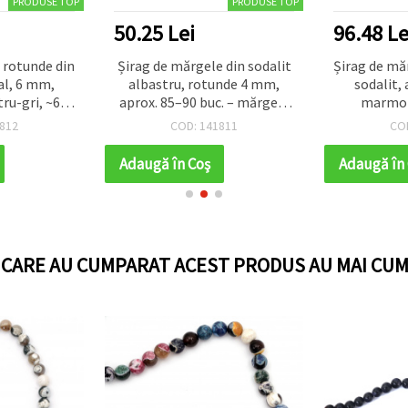
PRODUSE TOP
PRODUSE TOP
50.25 Lei
96.48 Le
 rotunde din
Șirag de mărgele din sodalit
Șirag de mă
al, 6 mm,
albastru, rotunde 4 mm,
sodalit, 
tru-gri, ~60
aprox. 85–90 buc. – mărgele
marmor
din piatră semiprețioasă
polis
812
COD: 141811
CO
pentru bijuterii DIY, brățări și
coliere
Adaugă în Coş
Adaugă în
I CARE AU CUMPARAT ACEST PRODUS AU MAI CUM