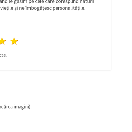
când le găsim pe cele care corespund naturii
viețile și ne îmbogățesc personalitățile.
ele
3 stele
4 stele
5 stele
te.
ncărca imagini).