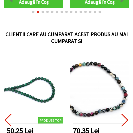
Adaugă în Coş
Adaugă în Coş
CLIENTII CARE AU CUMPARAT ACEST PRODUS AU MAI
CUMPARAT SI
PRODUSE TOP
.25 Lei
70.35 Lei
22