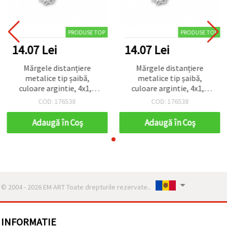
PRODUSE TOP
PRODUSE TOP
14.07 Lei
14.07 Lei
Mărgele distanțiere
Mărgele distanțiere
metalice tip șaibă,
metalice tip șaibă,
culoare argintie, 4x1,5
culoare argintie, 4x1,5
mm, orificiu 1 mm - 50
mm, orificiu 1 mm - 50
COD: 176538
COD: 176538
bucăți
bucăți
Adaugă în Coş
Adaugă în Coş
© 2004 - 2026 EM ART Toate drepturile rezervate..
INFORMATIE