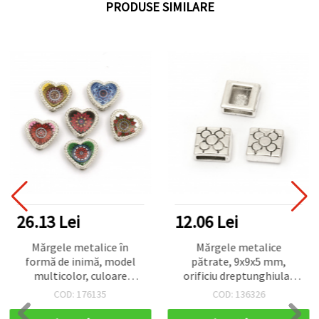
PRODUSE SIMILARE
26.13 Lei
12.06 Lei
Mărgele metalice în
Mărgele metalice
formă de inimă, model
pătrate, 9x9x5 mm,
multicolor, culoare
orificiu dreptunghiular
argintie, 12x12x5 mm,
6x2 mm, culoare argintiu
COD: 176135
COD: 136326
găuri 3 și 9 mm - 6 bucăți
antichizat – 10 bucăți