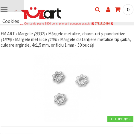
0
Cookies
Comanda peste 3800 Lei si primesti transport gratuit!
0731715486
🍪 Bună,
EM ART
›
Margele
(8337)
›
Mărgele metalice, charm-uri și pandantive
vrem să vă
(1606)
›
Mărgele metalice
(108)
›
Mărgele distanțiere metalice tip șaibă,
oferim
câteva
culoare argintie, 4x1,5 mm, orificiu 1 mm - 50 bucăți
cookie -uri.
Cu toate
acestea, ele
sunt diferite
de cele pe
care le
cunoașteți,
suntem
siguri că
veți avea
cea mai
tare
experiență
aici,
amintindu-
ТОП ПРОДУКТ
vă de
preferințele
și re-