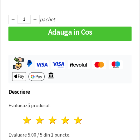
pachet
Adauga in Cos
Descriere
Evaluează produsul:
1 stea
2 stele
3 stele
4 stele
5 stele
Evaluare
5.00
/
5
din
1
puncte.