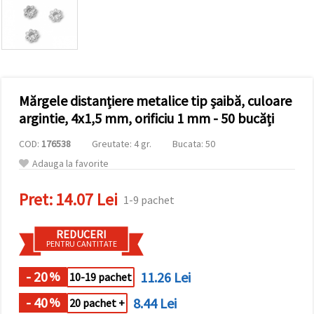
vizitele.
Puteți fi de
acord să
utilizați
toate
cookie -
urile făcând
clic pe "pe
site!" Sau să
Mărgele distanțiere metalice tip șaibă, culoare
vă indicați
argintie, 4x1,5 mm, orificiu 1 mm - 50 bucăți
preferințele
în setări
selectând
COD:
176538
Greutate: 4 gr.
Bucata: 50
un tip de
Adauga la favorite
cookie -uri
dat și
făcând clic
Pret:
14.07 Lei
pe butonul
1-9 pachet
"Salvați"
REDUCERI
PENTRU CANTITATE
Аcceptati
toate!
- 20
11.26 Lei
%
10-19 pachet
Setări
- 40
8.44 Lei
%
20 pachet +