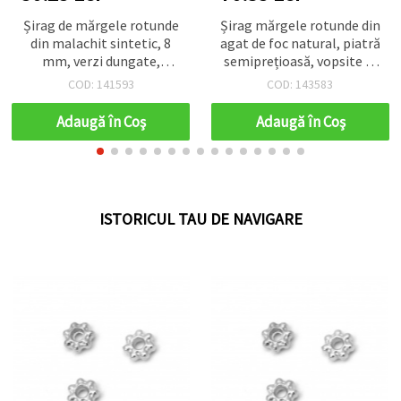
ag de mărgele rotunde
Șirag mărgele rotunde din
Înc
n malachit sintetic, 8
agat de foc natural, piatră
6x12
mm, verzi dungate,
semiprețioasă, vopsite în
truite, aprox. 48 buc. —
culori asortate, 8 mm,
COD: 141593
COD: 143583
eriale pentru bijuterii:
aprox. 48 mărgele,
țări, coliere, proiecte
materiale pentru bijuterii
Adaugă în Coş
Adaugă în Coş
DIY handmade
handmade, brățări și
coliere
ISTORICUL TAU DE NAVIGARE