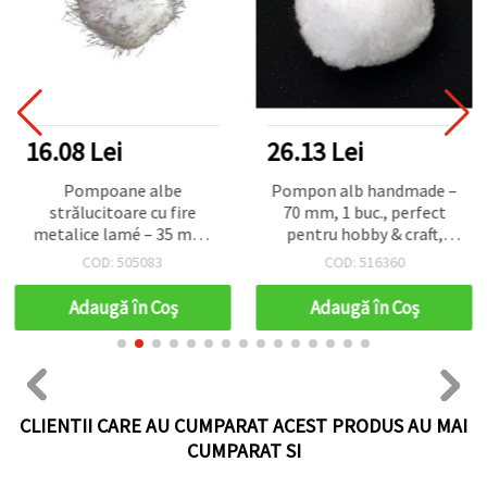
16.08 Lei
26.13 Lei
Pompoane albe
Pompon alb handmade –
strălucitoare cu fire
70 mm, 1 buc., perfect
metalice lamé – 35 mm,
pentru hobby & craft,
set 10 bucăți
decorațiuni și proiecte DIY
COD: 505083
COD: 516360
creative
Adaugă în Coş
Adaugă în Coş
CLIENTII CARE AU CUMPARAT ACEST PRODUS AU MAI
CUMPARAT SI