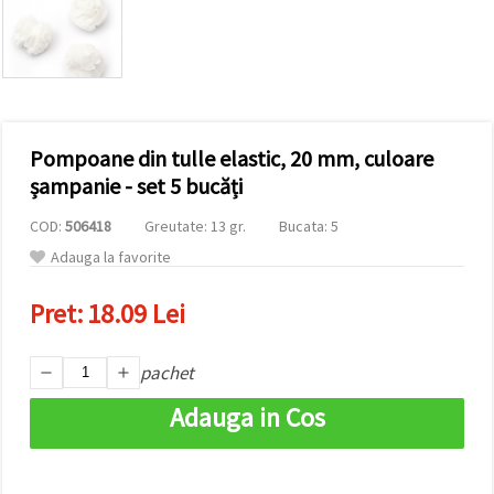
vizitele.
Puteți fi de
acord să
utilizați
toate
cookie -
urile făcând
clic pe "pe
site!" Sau să
Pompoane din tulle elastic, 20 mm, culoare
vă indicați
șampanie - set 5 bucăți
preferințele
în setări
selectând
COD:
506418
Greutate: 13 gr.
Bucata: 5
un tip de
Adauga la favorite
cookie -uri
dat și
făcând clic
Pret:
18.09 Lei
pe butonul
"Salvați"
pachet
Аcceptati
Adauga in Cos
toate!
Setări