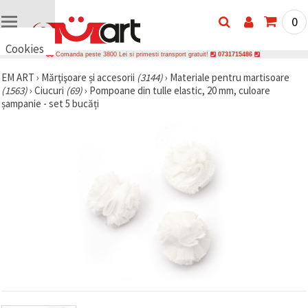
0
Cookies
Comanda peste 3800 Lei si primesti transport gratuit!
0731715486
🍪 Bună,
EM ART
›
Mărţişoare și accesorii
(3144)
›
Materiale pentru martisoare
vrem să vă
(1563)
›
Ciucuri
(69)
›
Pompoane din tulle elastic, 20 mm, culoare
oferim
câteva
șampanie - set 5 bucăți
cookie -uri.
Cu toate
acestea, ele
sunt diferite
de cele pe
care le
cunoașteți,
suntem
siguri că
veți avea
cea mai
tare
experiență
aici,
amintindu-
vă de
preferințele
și re-