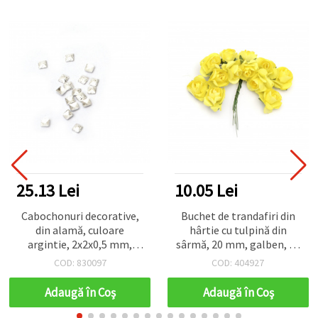
.13 Lei
10.05 Lei
20
bochonuri decorative,
Buchet de trandafiri din
M
din alamă, culoare
hârtie cu tulpină din
zâ
rgintie, 2x2x0,5 mm,
sârmă, 20 mm, galben, 1–
na
~200 buc (~1,35 g)
12 bucăți – flori craft
COD: 830097
COD: 404927
pentru scrapbooking,
cardmaking și decor floral
Adaugă în Coş
Adaugă în Coş
DIY