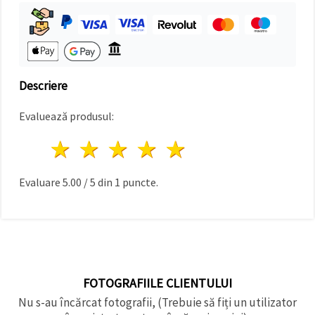
Descriere
Evaluează produsul:
1 stea
2 stele
3 stele
4 stele
5 stele
Evaluare
5.00
/
5
din
1
puncte.
FOTOGRAFIILE CLIENTULUI
Nu s-au încărcat fotografii, (Trebuie să fiți un utilizator