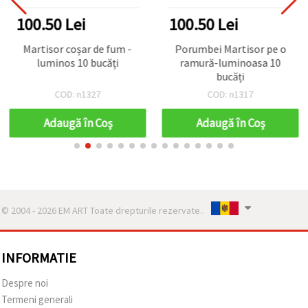
100.50 Lei
100.50 Lei
Martisor coșar de fum -
Porumbei Martisor pe o
luminos 10 bucăți
ramură-luminoasa 10
bucăți
COD: n1327
COD: n1317
Adaugă în Coş
Adaugă în Coş
© 2004 - 2026 EM ART Toate drepturile rezervate..
INFORMATIE
Despre noi
Termeni generali