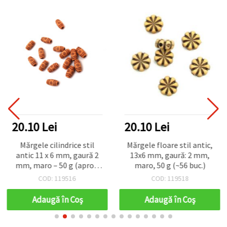
20.10 Lei
20.10 Lei
Mărgele cilindrice stil
Mărgele floare stil antic,
antic 11 x 6 mm, gaură 2
13x6 mm, gaură: 2 mm,
mm, maro – 50 g (aprox.
maro, 50 g (~56 buc.)
195 buc.)
COD: 119516
COD: 119518
Adaugă în Coş
Adaugă în Coş