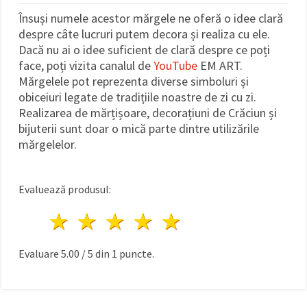
Însuși numele acestor mărgele ne oferă o idee clară
despre câte lucruri putem decora și realiza cu ele.
Dacă nu ai o idee suficient de clară despre ce poți
face, poți vizita canalul de
YouTube
EM ART.
Mărgelele pot reprezenta diverse simboluri și
obiceiuri legate de tradițiile noastre de zi cu zi.
Realizarea de mărțișoare, decorațiuni de Crăciun și
bijuterii sunt doar o mică parte dintre utilizările
mărgelelor.
Evaluează produsul:
1 stea
2 stele
3 stele
4 stele
5 stele
Evaluare
5.00
/
5
din
1
puncte.