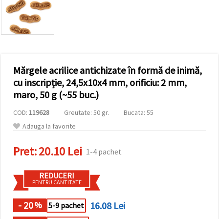
vizitele.
Puteți fi de
acord să
utilizați
toate
cookie -
urile făcând
clic pe "pe
site!" Sau să
Mărgele acrilice antichizate în formă de inimă,
vă indicați
cu inscripție, 24,5x10x4 mm, orificiu: 2 mm,
preferințele
în setări
maro, 50 g (~55 buc.)
selectând
un tip de
COD:
119628
Greutate: 50 gr.
Bucata: 55
cookie -uri
dat și
Adauga la favorite
făcând clic
pe butonul
"Salvați"
Pret:
20.10 Lei
1-4 pachet
Аcceptati
REDUCERI
PENTRU CANTITATE
toate!
Setări
- 20
16.08 Lei
%
5-9 pachet