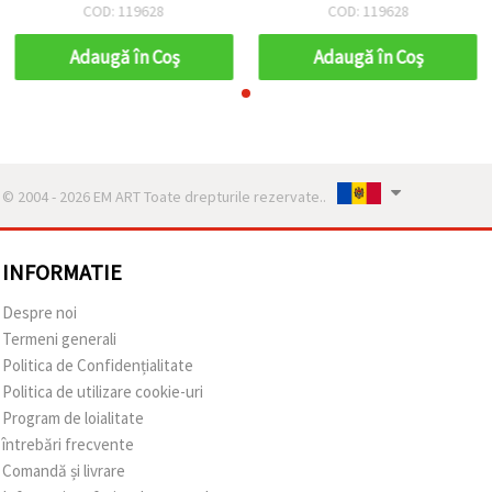
24,5x10x4 mm, orificiu: 2
24,5x10x4 mm, orificiu: 2
COD: 119628
COD: 119628
mm, maro, 50 g (~55 buc.)
mm, maro, 50 g (~55 buc.)
Adaugă în Coş
Adaugă în Coş
© 2004 - 2026 EM ART Toate drepturile rezervate..
INFORMATIE
Despre noi
Termeni generali
Politica de Confidențialitate
Politica de utilizare cookie-uri
Program de loialitate
întrebări frecvente
Comandă și livrare