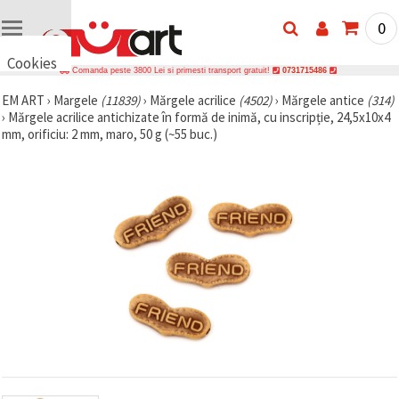
0
Cookies
Comanda peste 3800 Lei si primesti transport gratuit!
0731715486
🍪 Bună,
EM ART
›
Margele
(11839)
›
Mărgele acrilice
(4502)
›
Mărgele antice
(314)
vrem să vă
›
Mărgele acrilice antichizate în formă de inimă, cu inscripție, 24,5x10x4
oferim
câteva
mm, orificiu: 2 mm, maro, 50 g (~55 buc.)
cookie -uri.
Cu toate
acestea, ele
sunt diferite
de cele pe
care le
cunoașteți,
suntem
siguri că
veți avea
cea mai
tare
experiență
aici,
amintindu-
vă de
preferințele
și re-