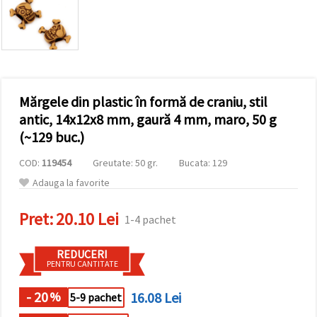
vizitele.
Puteți fi de
acord să
utilizați
toate
cookie -
urile făcând
clic pe "pe
site!" Sau să
Mărgele din plastic în formă de craniu, stil
vă indicați
antic, 14x12x8 mm, gaură 4 mm, maro, 50 g
preferințele
în setări
(~129 buc.)
selectând
un tip de
COD:
119454
Greutate: 50 gr.
Bucata: 129
cookie -uri
dat și
Adauga la favorite
făcând clic
pe butonul
"Salvați"
Pret:
20.10 Lei
1-4 pachet
Аcceptati
REDUCERI
PENTRU CANTITATE
toate!
Setări
- 20
16.08 Lei
%
5-9 pachet