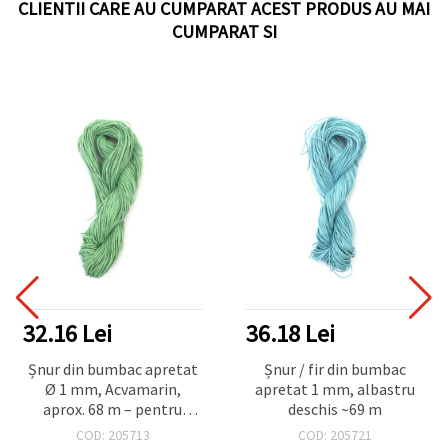
CLIENTII CARE AU CUMPARAT ACEST PRODUS AU MAI
CUMPARAT SI
32.16 Lei
36.18 Lei
Șnur din bumbac apretat
Șnur / fir din bumbac
Ø 1 mm, Acvamarin,
apretat 1 mm, albastru
aprox. 68 m – pentru
deschis ~69 m
macrame, împletituri,
COD: 205713
COD: 205721