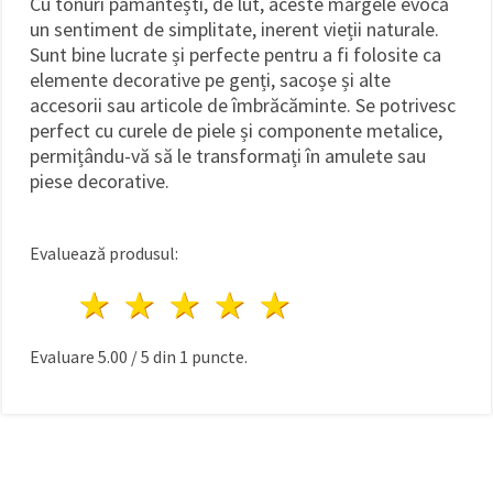
Cu tonuri pământești, de lut, aceste mărgele evocă
un sentiment de simplitate, inerent vieții naturale.
Sunt bine lucrate și perfecte pentru a fi folosite ca
elemente decorative pe genți, sacoșe și alte
accesorii sau articole de îmbrăcăminte. Se potrivesc
perfect cu curele de piele și componente metalice,
permițându-vă să le transformați în amulete sau
piese decorative.
Evaluează produsul:
1 stea
2 stele
3 stele
4 stele
5 stele
Evaluare
5.00
/
5
din
1
puncte.