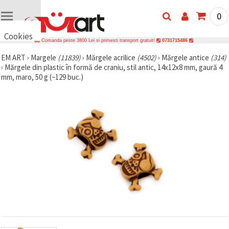
0
Cookies
Comanda peste 3800 Lei si primesti transport gratuit!
0731715486
🍪 Bună,
EM ART
›
Margele
(11839)
›
Mărgele acrilice
(4502)
›
Mărgele antice
(314)
vrem să vă
›
Mărgele din plastic în formă de craniu, stil antic, 14x12x8 mm, gaură 4
oferim
câteva
mm, maro, 50 g (~129 buc.)
cookie -uri.
Cu toate
acestea, ele
sunt diferite
de cele pe
care le
cunoașteți,
suntem
siguri că
veți avea
cea mai
tare
experiență
aici,
amintindu-
vă de
preferințele
și re-