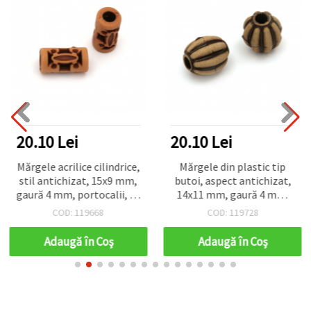
20.10 Lei
20.10 Lei
Mărgele acrilice cilindrice,
Mărgele din plastic tip
stil antichizat, 15x9 mm,
butoi, aspect antichizat,
gaură 4 mm, portocalii, 50
14x11 mm, gaură 4 mm,
g (~75 buc.)
maro – 50 g ~55 buc.
COD: 119668
COD: 119728
Adaugă în Coş
Adaugă în Coş