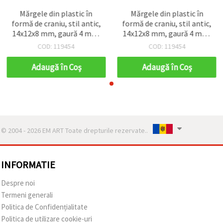
Mărgele din plastic în
Mărgele din plastic în
formă de craniu, stil antic,
formă de craniu, stil antic,
14x12x8 mm, gaură 4 mm,
14x12x8 mm, gaură 4 mm,
maro, 50 g (~129 buc.)
maro, 50 g (~129 buc.)
COD: 119454
COD: 119454
Adaugă în Coş
Adaugă în Coş
© 2004 - 2026 EM ART Toate drepturile rezervate..
INFORMATIE
Despre noi
Termeni generali
Politica de Confidențialitate
Politica de utilizare cookie-uri