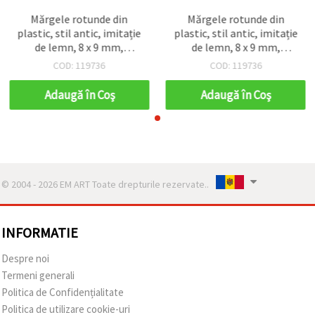
Mărgele rotunde din
Mărgele rotunde din
plastic, stil antic, imitație
plastic, stil antic, imitație
de lemn, 8 x 9 mm,
de lemn, 8 x 9 mm,
orificiu: 3,5 mm, maro - 50
orificiu: 3,5 mm, maro - 50
COD: 119736
COD: 119736
g (~130 buc.)
g (~130 buc.)
Adaugă în Coş
Adaugă în Coş
© 2004 - 2026 EM ART Toate drepturile rezervate..
INFORMATIE
Despre noi
Termeni generali
Politica de Confidențialitate
Politica de utilizare cookie-uri