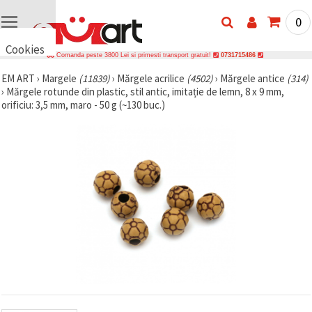
0
Cookies
Comanda peste 3800 Lei si primesti transport gratuit!
0731715486
🍪 Bună,
EM ART
›
Margele
(11839)
›
Mărgele acrilice
(4502)
›
Mărgele antice
(314)
vrem să vă
›
Mărgele rotunde din plastic, stil antic, imitație de lemn, 8 x 9 mm,
oferim
câteva
orificiu: 3,5 mm, maro - 50 g (~130 buc.)
cookie -uri.
Cu toate
acestea, ele
sunt diferite
de cele pe
care le
cunoașteți,
suntem
siguri că
veți avea
cea mai
tare
experiență
aici,
amintindu-
vă de
preferințele
și re-