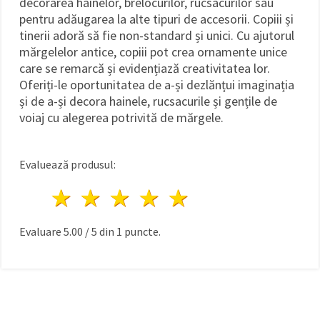
decorarea hainelor, brelocurilor, rucsacurilor sau
pentru adăugarea la alte tipuri de accesorii. Copiii și
tinerii adoră să fie non-standard și unici. Cu ajutorul
mărgelelor antice, copiii pot crea ornamente unice
care se remarcă și evidențiază creativitatea lor.
Oferiți-le oportunitatea de a-și dezlănțui imaginația
și de a-și decora hainele, rucsacurile și gențile de
voiaj cu alegerea potrivită de mărgele.
Evaluează produsul:
1 stea
2 stele
3 stele
4 stele
5 stele
Evaluare
5.00
/
5
din
1
puncte.