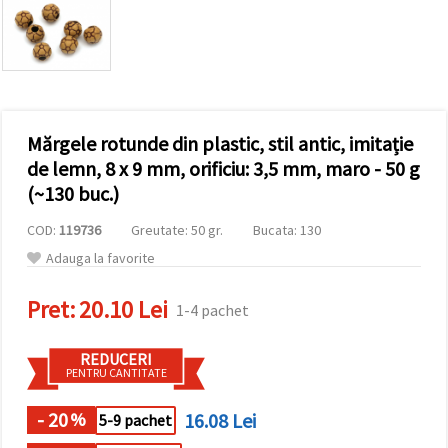
vizitele.
Puteți fi de
acord să
utilizați
toate
cookie -
urile făcând
clic pe "pe
site!" Sau să
Mărgele rotunde din plastic, stil antic, imitație
vă indicați
de lemn, 8 x 9 mm, orificiu: 3,5 mm, maro - 50 g
preferințele
în setări
(~130 buc.)
selectând
un tip de
COD:
119736
Greutate: 50 gr.
Bucata: 130
cookie -uri
dat și
Adauga la favorite
făcând clic
pe butonul
"Salvați"
Pret:
20.10 Lei
1-4 pachet
Аcceptati
REDUCERI
PENTRU CANTITATE
toate!
Setări
- 20
16.08 Lei
%
5-9 pachet