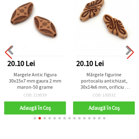
20.10 Lei
20.10 Lei
Margele Antic figura
Mărgele figurine
30x15x7 mm gaura 2 mm
portocaliu antichizat,
maron-50 grame
30x14x6 mm, orificiu 2
mm – 50 g (~27 buc.)
COD: 119539
COD: 103532
Adaugă în Coş
Adaugă în Coş