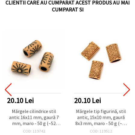
CLIENTII CARE AU CUMPARAT ACEST PRODUS AU MAI
CUMPARAT SI
20.10 Lei
20.10 Lei
Mărgele cilindrice stil
Mărgele tip figurină, stil
antic 16x11 mm, gaură 7
antic, 15x10 mm, gaură
mm, maro - 50 g (~52
8x3 mm, maro - 50 g (~92
buc.)
buc.)
COD: 119742
COD: 119512