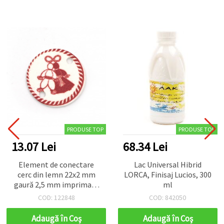
PRODUSE TOP
PRODUSE TOP
13.07 Lei
68.34 Lei
Element de conectare
Lac Universal Hibrid
cerc din lemn 22x2 mm
LORCA, Finisaj Lucios, 300
gaură 2,5 mm imprimare
ml
PIJO și PENDA - 10 bucăți
COD: 122848
COD: 842050
Adaugă în Coş
Adaugă în Coş