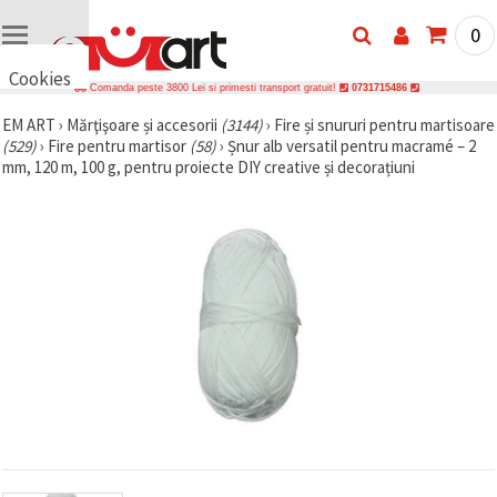
0
Cookies
Comanda peste 3800 Lei si primesti transport gratuit!
0731715486
🍪 Bună,
EM ART
›
Mărţişoare și accesorii
(3144)
›
Fire și snururi pentru martisoare
vrem să vă
(529)
›
Fire pentru martisor
(58)
›
Șnur alb versatil pentru macramé – 2
oferim
câteva
mm, 120 m, 100 g, pentru proiecte DIY creative și decorațiuni
cookie -uri.
Cu toate
acestea, ele
sunt diferite
de cele pe
care le
cunoașteți,
suntem
siguri că
veți avea
cea mai
tare
experiență
aici,
amintindu-
vă de
preferințele
și re-