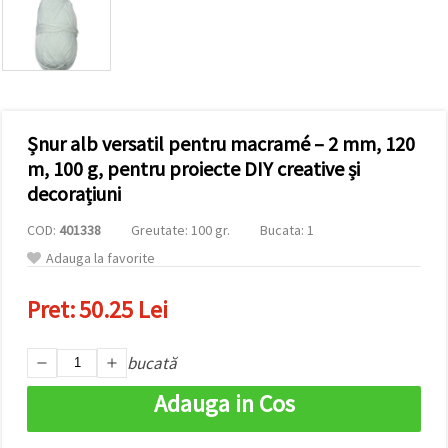
vizitele.
Puteți fi de
acord să
utilizați
toate
cookie -
urile făcând
clic pe "pe
site!" Sau să
Șnur alb versatil pentru macramé – 2 mm, 120
vă indicați
m, 100 g, pentru proiecte DIY creative și
preferințele
în setări
decorațiuni
selectând
un tip de
COD:
401338
Greutate: 100 gr.
Bucata: 1
cookie -uri
dat și
Adauga la favorite
făcând clic
pe butonul
"Salvați"
Pret:
50.25 Lei
Аcceptati
bucată
toate!
Adauga in Cos
Setări