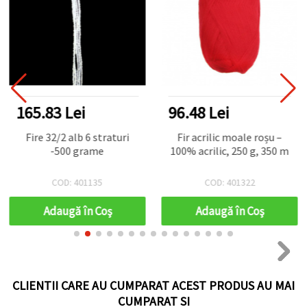
165.83 Lei
96.48 Lei
Fire 32/2 alb 6 straturi
Fir acrilic moale roșu –
-500 grame
100% acrilic, 250 g, 350 m
COD: 401135
COD: 401322
Adaugă în Coş
Adaugă în Coş
CLIENTII CARE AU CUMPARAT ACEST PRODUS AU MAI
CUMPARAT SI