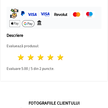
Descriere
Evaluează produsul:
1 stea
2 stele
3 stele
4 stele
5 stele
Evaluare
5.00
/
5
din
2
puncte.
FOTOGRAFIILE CLIENTULUI