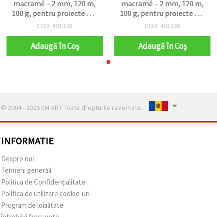
macramé – 2 mm, 120 m,
macramé – 2 mm, 120 m,
100 g, pentru proiecte DIY
100 g, pentru proiecte DIY
creative și decorațiuni
creative și decorațiuni
COD: 401338
COD: 401338
Adaugă în Coş
Adaugă în Coş
© 2004 - 2026 EM ART Toate drepturile rezervate..
INFORMATIE
Despre noi
Termeni generali
Politica de Confidențialitate
Politica de utilizare cookie-uri
Program de loialitate
întrebări frecvente