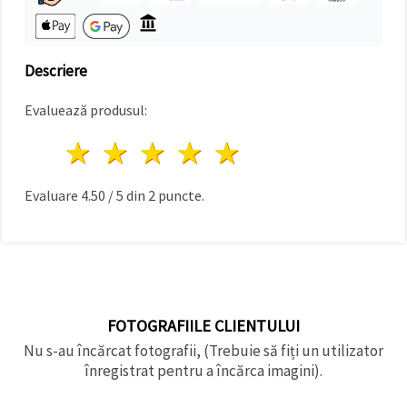
Descriere
Evaluează produsul:
1 stea
2 stele
3 stele
4 stele
5 stele
Evaluare
4.50
/
5
din
2
puncte.
FOTOGRAFIILE CLIENTULUI
Nu s-au încărcat fotografii, (Trebuie să fiți un utilizator
înregistrat pentru a încărca imagini).