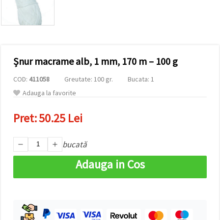
vizitele.
Puteți fi de
acord să
utilizați
toate
cookie -
urile făcând
Șnur macrame alb, 1 mm, 170 m – 100 g
clic pe "pe
site!" Sau să
vă indicați
COD:
411058
Greutate: 100 gr.
Bucata: 1
preferințele
în setări
Adauga la favorite
selectând
un tip de
Pret:
50.25 Lei
cookie -uri
dat și
făcând clic
pe butonul
bucată
"Salvați"
Adauga in Cos
Аcceptati
toate!
Setări