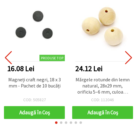
PRODUSE TOP
16.08 Lei
24.12 Lei
Magneți craft negri, 18 x 3
Mărgele rotunde din lemn
mm - Pachet de 10 bucăți
natural, 28x29 mm,
orificiu 5–6 mm, culoare
lemn – set 5 bucăți
COD: 505827
COD: 112046
Adaugă în Coş
Adaugă în Coş