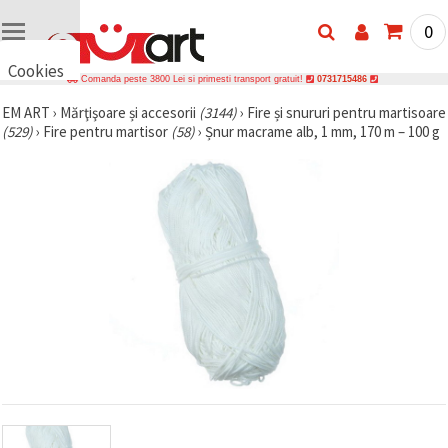
0
Cookies
Comanda peste 3800 Lei si primesti transport gratuit!
0731715486
🍪 Bună,
EM ART
›
Mărţişoare și accesorii
(3144)
›
Fire și snururi pentru martisoare
vrem să vă
(529)
›
Fire pentru martisor
(58)
›
Șnur macrame alb, 1 mm, 170 m – 100 g
oferim
câteva
cookie -uri.
Cu toate
acestea, ele
sunt diferite
de cele pe
care le
cunoașteți,
suntem
siguri că
veți avea
cea mai
tare
experiență
aici,
amintindu-
vă de
preferințele
și re-