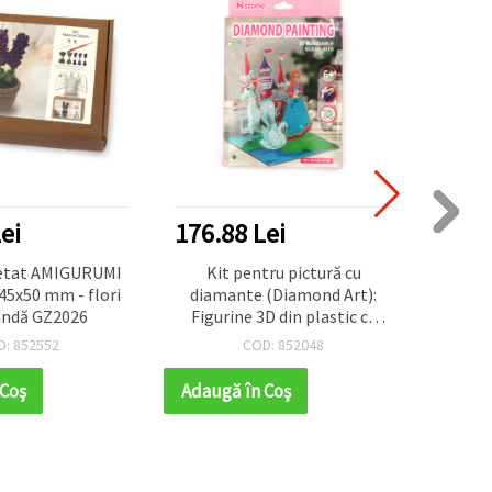
ei
176.88 Lei
126.
șetat AMIGURUMI
Kit pentru pictură cu
URSUS
45x50 mm - flori
diamante (Diamond Art):
desig
andă GZ2026
Figurine 3D din plastic cu
bile 
bază, model Prințesă și
mod
D: 852552
COD: 852048
Castel, 17x14x20 cm
perla
 Coş
Adaugă în Coş
Adaug