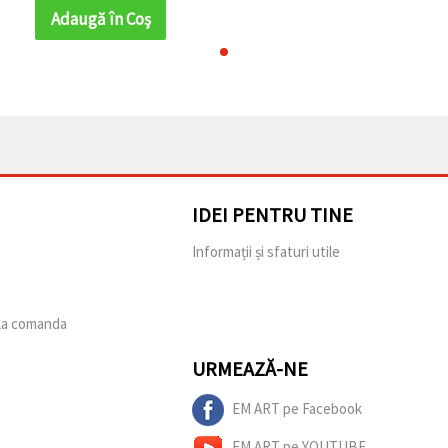
Adaugă în Coş
IDEI PENTRU TINE
e
Informații și sfaturi utile
 la comanda
URMEAZĂ-NE
EM ART pe Facebook
EM ART pe YOUTUBE