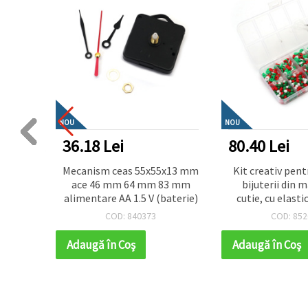
NOU
NOU
36.18 Lei
80.40 Lei
 copii –
Mecanism ceas 55x55x13 mm
Kit creativ pent
otativă
ace 46 mm 64 mm 83 mm
bijuterii din m
rtat)
alimentare AA 1.5 V (baterie)
cutie, cu elastic
culori alb, ve
COD: 840373
COD: 852
Adaugă în Coş
Adaugă în Coş