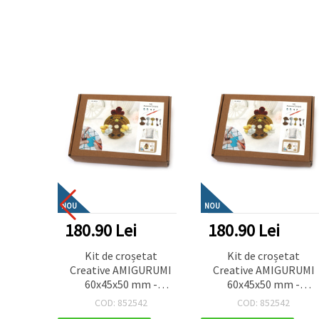
NOU
NOU
180.90 Lei
180.90 Lei
Kit de croșetat
Kit de croșetat
Creative AMIGURUMI
Creative AMIGURUMI
60x45x50 mm -
60x45x50 mm -
gogoașă cocoș GZ2093
gogoașă cocoș GZ2093
COD: 852542
COD: 852542