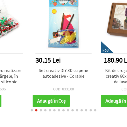
NOU
30.15 Lei
180.90 L
ru realizare
Set creativ DIY 3D cu pene
Kit de cro
ărgele, în
autoadezive - Corabie
creativ 60x
 siliconic –
de lav
rde, roșu
606
COD: 833108
CO
Adaugă în Coş
Adaugă în