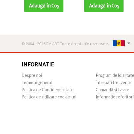
Adaugă în Coş
Adaugă în Coş
© 2004 - 2026 EM ART Toate drepturile rezervate..
INFORMATIE
Despre noi
Program de loialitat
Termeni generali
întrebări frecvente
Politica de Confidențialitate
Comandă și livrare
Politica de utilizare cookie-uri
Informatie referitor