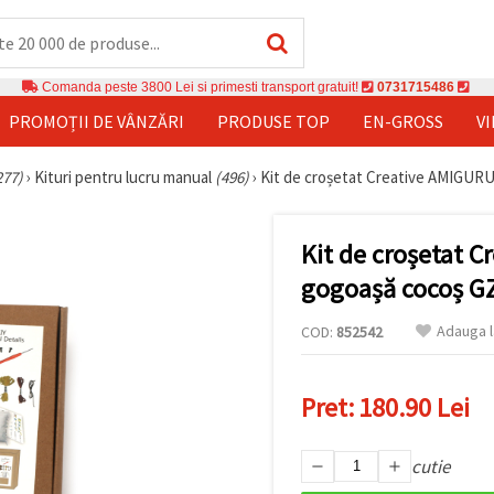
Comanda peste 3800 Lei si primesti transport gratuit!
0731715486
PROMOȚII DE VÂNZĂRI
PRODUSE TOP
EN-GROSS
V
277)
›
Kituri pentru lucru manual
(496)
›
Kit de croșetat Creative AMIGUR
Kit de croșetat 
gogoașă cocoș G
Adauga l
COD:
852542
Pret:
180.90 Lei
cutie