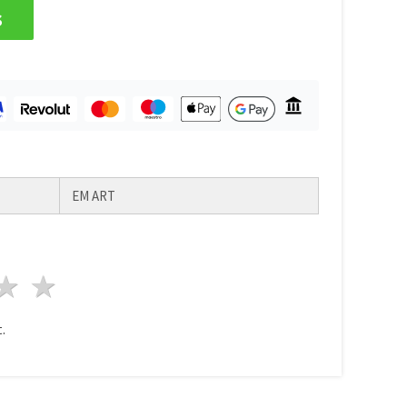
s
EM ART
ele
3 stele
4 stele
5 stele
.