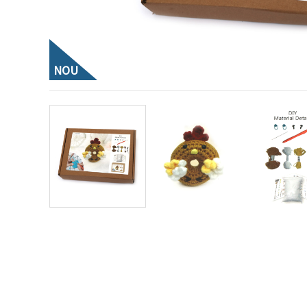
vizitele.
Puteți fi de
acord să
utilizați
toate
cookie -
NOU
urile făcând
clic pe "pe
site!" Sau să
vă indicați
preferințele
în setări
selectând
un tip de
cookie -uri
dat și
făcând clic
pe butonul
"Salvați"
Аcceptati
toate!
Setări