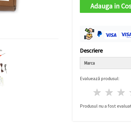
Adauga in Co
Descriere
Marca
Evaluează produsul:
1 stea
2 st
Produsul nu a fost evaluat