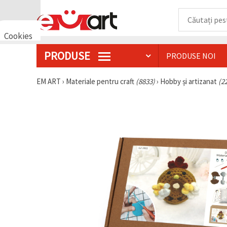
Cookies
🍪 Bună,
PRODUSE
PRODUSE NOI
vrem să vă
oferim
câteva
EM ART
›
Materiale pentru craft
(8833)
›
Hobby și artizanat
(2
cookie -uri.
Cu toate
acestea, ele
sunt diferite
de cele pe
care le
cunoașteți,
suntem
siguri că
veți avea
cea mai
tare
experiență
aici,
amintindu-
vă de
preferințele
și re-