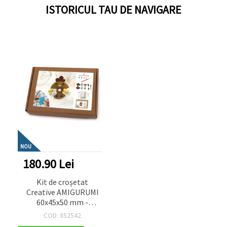
ISTORICUL TAU DE NAVIGARE
NOU
180.90 Lei
Kit de croșetat
Creative AMIGURUMI
60x45x50 mm -
gogoașă cocoș GZ2093
COD: 852542