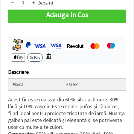
bucată
Adauga in Cos
Descriere
Marca
EM ART
Acest fir este realizat din 60% silk cashmere, 30%
lână și 10% cașmir. Este moale, pufos și călduros,
fiind ideal pentru proiecte tricotate de iarnă. Nuanța
galben pal este delicată și elegantă și se potrivește
ușor cu multe alte culori.
Compoziție:
60% silk cashmere, 30% lână, 10%