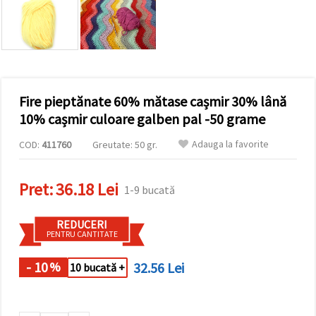
vizitele.
Puteți fi de
acord să
utilizați
toate
cookie -
urile făcând
clic pe "pe
site!" Sau să
Fire pieptănate 60% mătase cașmir 30% lână
vă indicați
10% cașmir culoare galben pal -50 grame
preferințele
în setări
selectând
Adauga la favorite
COD:
411760
Greutate: 50 gr.
un tip de
cookie -uri
dat și
Pret:
36.18 Lei
făcând clic
1-9 bucată
pe butonul
"Salvați"
REDUCERI
PENTRU CANTITATE
Аcceptati
toate!
- 10
32.56 Lei
%
10 bucată +
Setări