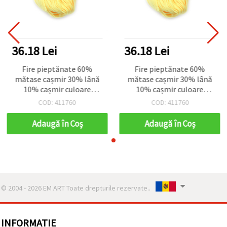
36.18 Lei
36.18 Lei
Fire pieptănate 60%
Fire pieptănate 60%
mătase cașmir 30% lână
mătase cașmir 30% lână
10% cașmir culoare
10% cașmir culoare
galben pal -50 grame
galben pal -50 grame
COD: 411760
COD: 411760
Adaugă în Coş
Adaugă în Coş
© 2004 - 2026 EM ART Toate drepturile rezervate..
INFORMATIE