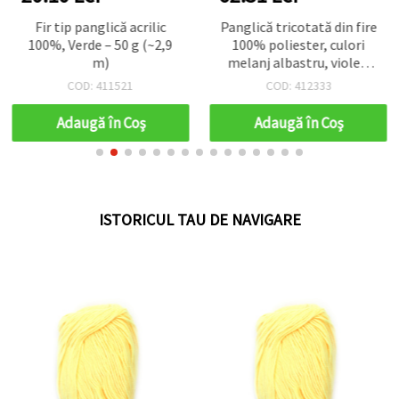
Fir tip panglică acrilic
Panglică tricotată din fire
100%, Verde – 50 g (~2,9
100% poliester, culori
m)
melanj albastru, violet,
galben - 100 grame
COD: 411521
COD: 412333
Adaugă în Coş
Adaugă în Coş
ISTORICUL TAU DE NAVIGARE