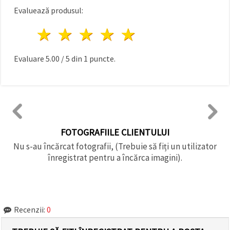
Evaluează produsul:
1 stea
2 stele
3 stele
4 stele
5 stele
Evaluare
5.00
/
5
din
1
puncte.
FOTOGRAFIILE CLIENTULUI
Nu s-au încărcat fotografii, (Trebuie să fiți un utilizator
înregistrat pentru a încărca imagini).
Recenzii:
0