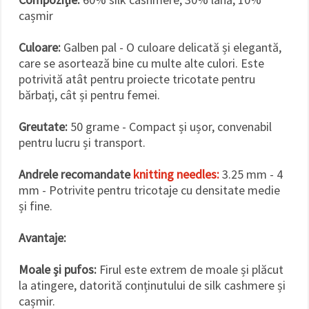
cașmir
Culoare:
Galben pal - O culoare delicată și elegantă,
care se asortează bine cu multe alte culori. Este
potrivită atât pentru proiecte tricotate pentru
bărbați, cât și pentru femei.
Greutate:
50 grame - Compact și ușor, convenabil
pentru lucru și transport.
Andrele recomandate
knitting needles:
3.25 mm - 4
mm - Potrivite pentru tricotaje cu densitate medie
și fine.
Avantaje:
Moale și pufos:
Firul este extrem de moale și plăcut
la atingere, datorită conținutului de silk cashmere și
cașmir.