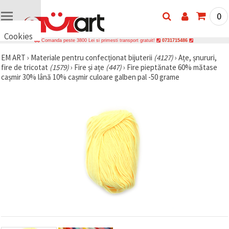
0
Cookies
Comanda peste 3800 Lei si primesti transport gratuit!
0731715486
🍪 Bună,
EM ART
›
Materiale pentru confecționat bijuterii
(4127)
›
Ațe, șnururi,
vrem să vă
fire de tricotat
(1579)
›
Fire și ațe
(447)
›
Fire pieptănate 60% mătase
oferim
câteva
cașmir 30% lână 10% cașmir culoare galben pal -50 grame
cookie -uri.
Cu toate
acestea, ele
sunt diferite
de cele pe
care le
cunoașteți,
suntem
siguri că
veți avea
cea mai
tare
experiență
aici,
amintindu-
vă de
preferințele
și re-