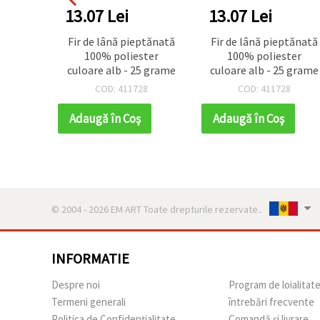
13.07 Lei
13.07 Lei
Fir de lână pieptănată
Fir de lână pieptănată
100% poliester
100% poliester
culoare alb - 25 grame
culoare alb - 25 grame
COD: 411728
COD: 411728
Adaugă în Coş
Adaugă în Coş
© 2004 - 2026 EM ART Toate drepturile rezervate..
INFORMATIE
Despre noi
Program de loialitat
Termeni generali
întrebări frecvente
Politica de Confidențialitate
Comandă și livrare