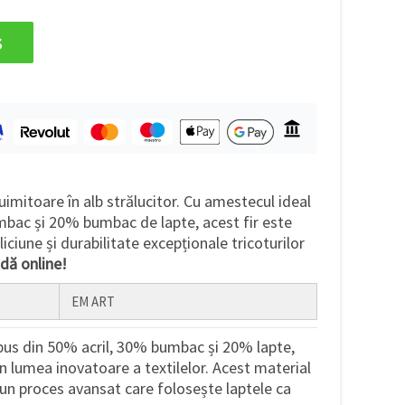
s
 uimitoare în alb strălucitor. Cu amestecul ideal
mbac și 20% bumbac de lapte, acest fir este
iciune și durabilitate excepționale tricoturilor
dă online!
EM ART
s din 50% acril, 30% bumbac și 20% lapte,
în lumea inovatoare a textilelor. Acest material
-un proces avansat care folosește laptele ca