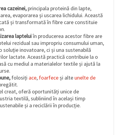
ea cazeinei,
principala proteină din lapte,
area, evaporarea și uscarea lichidului. Această
cată și transformată în fibre care constituie
on.
izarea laptelui
în producerea acestor fibre are
aptelui rezidual sau impropriu consumului uman,
 soluție inovatoare, ci și una sustenabilă
ilor lactate. Această practică contribuie la o
ă cu mediul a materialelor textile și ajută la
urse.
bune,
folosiți
ace
,
foarfece
și alte
unelte de
pregătit.
l creat, oferă oportunități unice de
dustria textilă, subliniind în același timp
stenabile și a reciclării în producție.