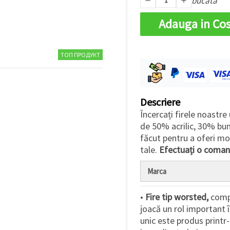
bucată
Adauga in Co
ТОП ПРОДУКТ
Descriere
Încercați firele noastre
de 50% acrilic, 30% bu
făcut pentru a oferi mol
tale.
Efectuați o coman
Marca
•
Fire tip worsted,
compu
joacă un rol important 
unic este produs printr