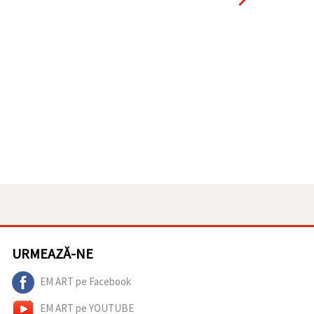
URMEAZĂ-NE
EM ART pe Facebook
EM ART pe YOUTUBE