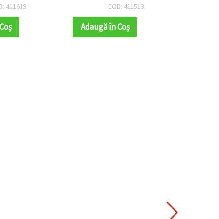
m - 100 g
decorațiuni voluminoase
D: 411619
COD: 411513
 Coş
Adaugă în Coş
Adaug