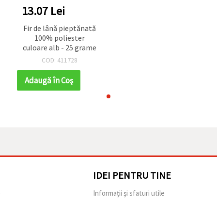
13.07 Lei
Fir de lână pieptănată
100% poliester
culoare alb - 25 grame
COD: 411728
Adaugă în Coş
IDEI PENTRU TINE
e
Informații și sfaturi utile