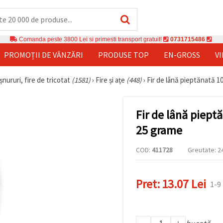
Comanda peste 3800 Lei si primesti transport gratuit!
0731715486
PROMOȚII DE VÂNZĂRI
PRODUSE TOP
EN-GROSS
V
șnururi, fire de tricotat
(1581)
›
Fire și ațe
(448)
›
Fir de lână pieptănată 1
Fir de lână piept
25 grame
COD:
411728
Greutate: 24
Pret:
13.07 Lei
1-9