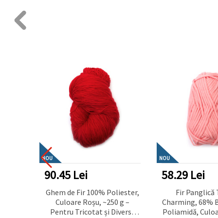
NOU
NOU
90.45 Lei
58.29 Lei
tă 100%
Ghem de Fir 100% Poliester,
Fir Panglică 
re
Culoare Roșu, ~250 g –
Charming, 68% 
meu în
Pentru Tricotat și Diverse
Poliamidă, Culoa