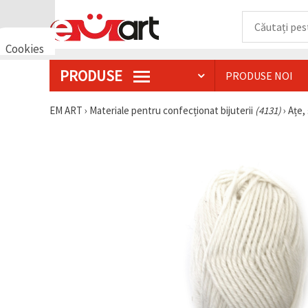
Cookies
🍪 Bună,
PRODUSE
PRODUSE NOI
vrem să vă
oferim
câteva
EM ART
›
Materiale pentru confecționat bijuterii
(4131)
›
Ațe, 
cookie -uri.
Cu toate
acestea, ele
sunt diferite
de cele pe
care le
cunoașteți,
suntem
siguri că
veți avea
cea mai
tare
experiență
aici,
amintindu-
vă de
preferințele
și re-