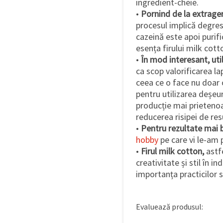
ingredient-cheie.
•
Pornind de la extrager
procesul implică degres
cazeină este apoi purifi
esența firului milk cott
•
În mod interesant, util
ca scop valorificarea l
ceea ce o face nu doar o
pentru utilizarea deșeur
producție mai prietenoas
reducerea risipei de res
•
Pentru rezultate mai 
hobby
pe care vi le-am 
•
Firul milk cotton,
astfe
creativitate și stil în in
importanța practicilor su
Evaluează produsul: