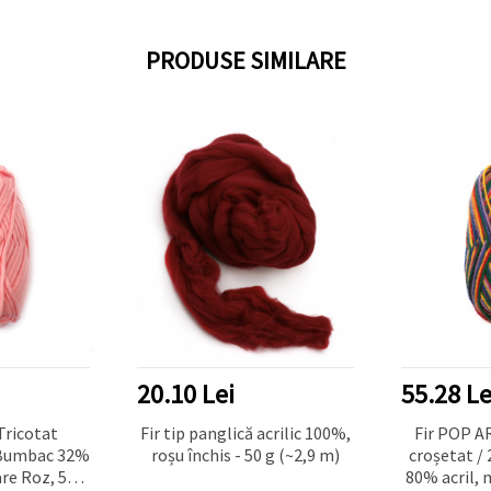
PRODUSE SIMILARE
20.10 Lei
55.28 Le
Tricotat
Fir tip panglică acrilic 100%,
Fir POP AR
Bumbac 32%
roșu închis - 50 g (~2,9 m)
croșetat /
re Roz, 50 g
80% acril, 