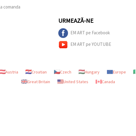
 la comanda
URMEAZĂ-NE
EM ART pe Facebook
EM ART pe YOUTUBE
Austria
Croatian
Czech
Hungary
Europe
Great Britain
United States
Canada