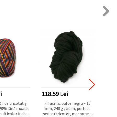
i
118.59 Lei
20.1
T de tricotat și
Fir acrilic pufos negru – 15
Fire 
 20% lână moale,
mm, 240 g / 50 m, perfect
culoar
multicolor închis,
pentru tricotat, macrame și