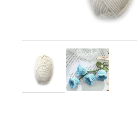
vizitele.
Puteți fi de
acord să
utilizați
toate
cookie -
urile făcând
clic pe "pe
site!" Sau să
vă indicați
preferințele
în setări
selectând
un tip de
cookie -uri
dat și
făcând clic
pe butonul
"Salvați"
Аcceptati
toate!
Setări