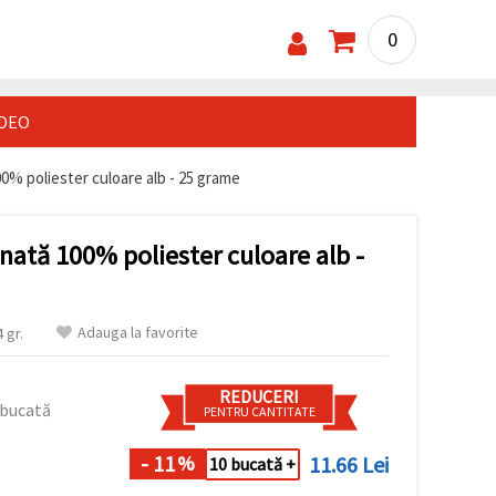
0
IDEO
00% poliester culoare alb - 25 grame
ănată 100% poliester culoare alb -
Adauga la favorite
 gr.
REDUCERI
 bucată
PENTRU CANTITATE
- 11
11.66 Lei
%
10 bucată +