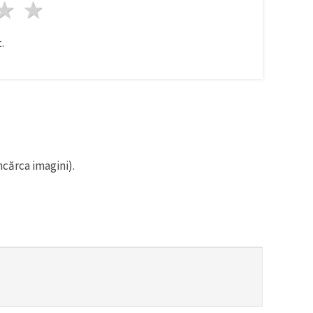
ele
3 stele
4 stele
5 stele
.
ncărca imagini).