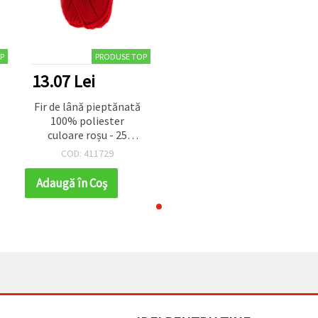
P
PRODUSE TOP
13.07 Lei
Fir de lână pieptănată
100% poliester
culoare roșu - 25
grame
COD: 411729
Adaugă în Coş