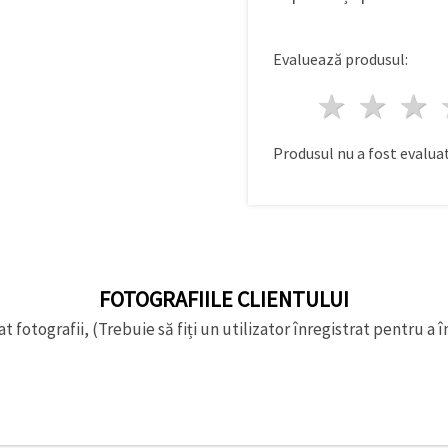
Evaluează produsul:
1 stea
2 st
Produsul nu a fost evaluat
FOTOGRAFIILE CLIENTULUI
t fotografii, (Trebuie să fiți un utilizator înregistrat pentru a î