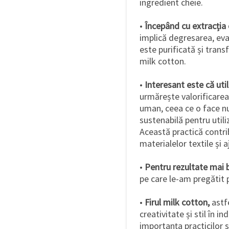
ingredient cheie.
•
Începând cu extracția 
implică degresarea, eva
este purificată și trans
milk cotton.
•
Interesant este că util
urmărește valorificarea
uman, ceea ce o face nu
sustenabilă pentru utili
Această practică contri
materialelor textile și a
•
Pentru rezultate mai 
pe care le-am pregătit 
•
Firul milk cotton,
astfe
creativitate și stil în in
importanța practicilor su