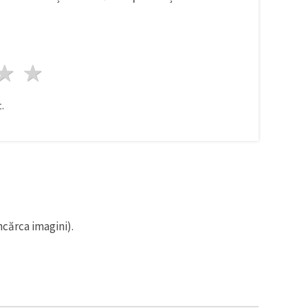
ele
3 stele
4 stele
5 stele
.
ncărca imagini).