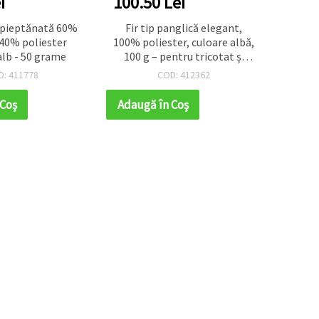
i
100.50 Lei
48.2
ă pieptănată 60%
Fir tip panglică elegant,
Fir de 
40% poliester
100% poliester, culoare albă,
alb - 50 grame
100 g – pentru tricotat și
diverse proiecte handmade
D: 411778
COD: 412362
(DIY)
 Coş
Adaugă în Coş
Adaug