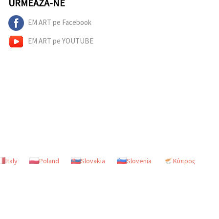
URMEAZĂ-NE
EM ART pe Facebook
EM ART pe YOUTUBE
Italy
Poland
Slovakia
Slovenia
Κύπρος