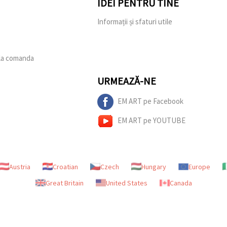
IDEI PENTRU TINE
e
Informații și sfaturi utile
 la comanda
URMEAZĂ-NE
EM ART pe Facebook
EM ART pe YOUTUBE
Austria
Croatian
Czech
Hungary
Europe
Great Britain
United States
Canada