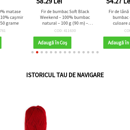
58.29 Lei
54.27 Le
60% matase
Fir de bumbac Soft Black
Fir de lân
 10% cașmir
Weekend – 100% bumbac
bumbac 
 -50 grame
natural – 100 g (90 m) –
culoare 
perfect pentru tricotat
761
COD: 411630
CO
elegant, croșetat și proiecte
DIY creative
Adaugă în Coş
Adaugă în
ISTORICUL TAU DE NAVIGARE