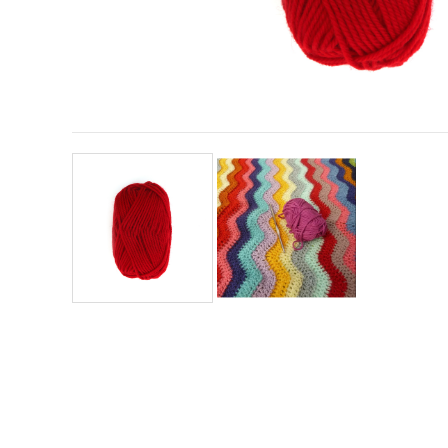
vizitele.
Puteți fi de
acord să
utilizați
toate
cookie -
urile făcând
clic pe "pe
site!" Sau să
vă indicați
preferințele
în setări
selectând
un tip de
cookie -uri
dat și
făcând clic
pe butonul
"Salvați"
Аcceptati
toate!
Setări