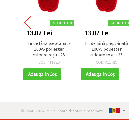
PRODUSE TOP
PRODUSE TO
13.07 Lei
13.07 Lei
Fir de lână pieptănată
Fir de lână pieptănată
100% poliester
100% poliester
culoare roșu - 25
culoare roșu - 25
grame
grame
COD: 411729
COD: 411729
Adaugă în Coş
Adaugă în Coş
© 2004 - 2026 EM ART Toate drepturile rezervate..