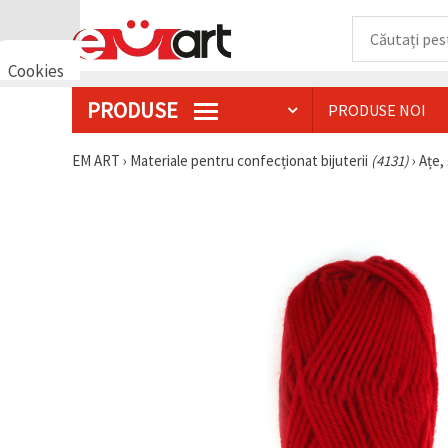
Cookies
🍪 Bună,
PRODUSE
PRODUSE NOI
vrem să vă
oferim
câteva
EM ART
›
Materiale pentru confecționat bijuterii
(4131)
›
Ațe, 
cookie -uri.
Cu toate
acestea, ele
sunt diferite
de cele pe
care le
cunoașteți,
suntem
siguri că
veți avea
cea mai
tare
experiență
aici,
amintindu-
vă de
preferințele
și re-