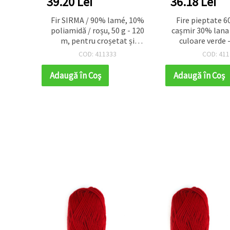
39.20 Lei
36.18 Lei
n fire
Fir SIRMA / 90% lamé, 10%
Fire pieptate 
lori
poliamidă / roșu, 50 g - 120
cașmir 30% lana
rde,
m, pentru croșetat și
culoare verde
grame
tricotat
COD: 411333
COD: 411
Adaugă în Coş
Adaugă în Coş