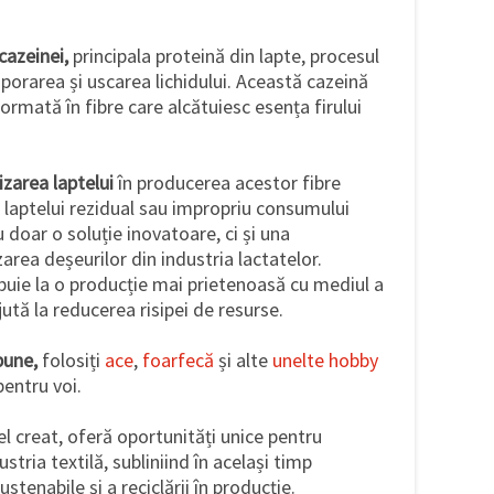
cazeinei,
principala proteină din lapte, procesul
porarea și uscarea lichidului. Această cazeină
formată în fibre care alcătuiesc esența firului
izarea laptelui
în producerea acestor fibre
 laptelui rezidual sau impropriu consumului
 doar o soluție inovatoare, ci și una
zarea deșeurilor din industria lactatelor.
buie la o producție mai prietenoasă cu mediul a
jută la reducerea risipei de resurse.
bune,
folosiți
ace
,
foarfecă
și alte
unelte hobby
pentru voi.
l creat, oferă oportunități unice pentru
dustria textilă, subliniind în același timp
stenabile și a reciclării în producție.