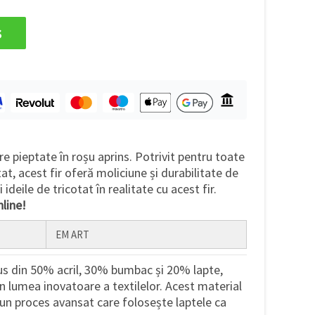
s
re pieptate în roșu aprins. Potrivit pentru toate
tat, acest fir oferă moliciune și durabilitate de
deile de tricotat în realitate cu acest fir.
line!
EM ART
 din 50% acril, 30% bumbac și 20% lapte,
în lumea inovatoare a textilelor. Acest material
-un proces avansat care folosește laptele ca