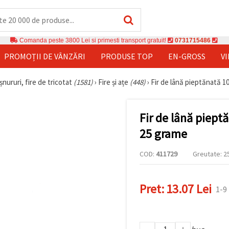
Comanda peste 3800 Lei si primesti transport gratuit!
0731715486
PROMOȚII DE VÂNZĂRI
PRODUSE TOP
EN-GROSS
V
șnururi, fire de tricotat
(1581)
›
Fire și ațe
(448)
›
Fir de lână pieptănată 1
Fir de lână piept
25 grame
COD:
411729
Greutate: 25
Pret:
13.07 Lei
1-9 