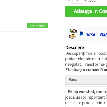
buc.
Adauga in Co
ТОП ПРОДУКТ
Descriere
Descoperiți firele noast
proiectele tale de trico
neegalat. Transformă-ți i
Efectuați o comandă on
Marca
•
Fir tip worsted,
compus
joacă un rol important 
unic este produs printr