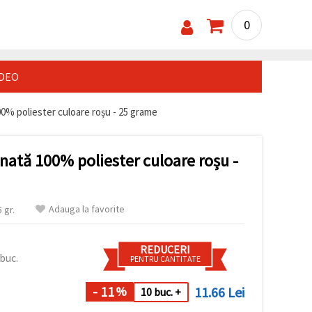
0
IDEO
00% poliester culoare roșu - 25 grame
ănată 100% poliester culoare roșu -
Adauga la favorite
 gr.
REDUCERI
buc.
PENTRU CANTITATE
- 11
11.66 Lei
%
10 buc. +