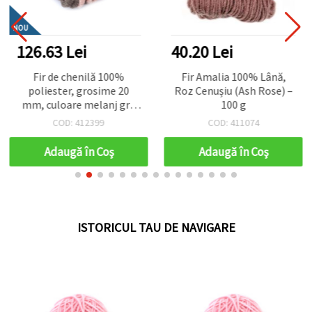
NOU
126.63 Lei
40.20 Lei
Fir de chenilă 100%
Fir Amalia 100% Lână,
poliester, grosime 20
Roz Cenușiu (Ash Rose) –
mm, culoare melanj gri,
100 g
roz, pudră, violet ~240
COD: 412399
COD: 411074
grame -25 metri
Adaugă în Coş
Adaugă în Coş
ISTORICUL TAU DE NAVIGARE