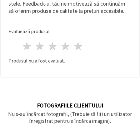
stele. Feedback-ul tău ne motivează să continuăm
să oferim produse de calitate la prețuri accesibile.
Evaluează produsul:
1 stea
2 stele
3 stele
4 stele
5 stele
Produsul nu a fost evaluat.
FOTOGRAFIILE CLIENTULUI
Nu s-au încărcat fotografii, (Trebuie să fiți un utilizator
înregistrat pentru a încărca imagini).