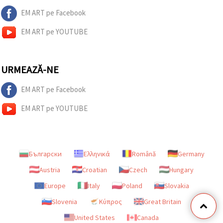
EM ART pe Facebook
EM ART pe YOUTUBE
URMEAZĂ-NE
EM ART pe Facebook
EM ART pe YOUTUBE
Български
Ελληνικά
Română
Germany
Austria
Croatian
Czech
Hungary
Europe
Italy
Poland
Slovakia
Slovenia
Κύπρος
Great Britain
United States
Canada