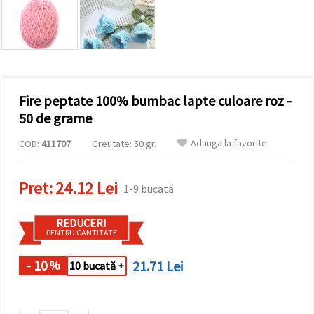
vizitele.
Puteți fi de
acord să
utilizați
toate
cookie -
urile făcând
clic pe "pe
site!" Sau să
Fire peptate 100% bumbac lapte culoare roz -
vă indicați
50 de grame
preferințele
în setări
selectând
Adauga la favorite
COD:
411707
Greutate: 50 gr.
un tip de
cookie -uri
dat și
Pret:
24.12 Lei
făcând clic
1-9 bucată
pe butonul
"Salvați"
REDUCERI
PENTRU CANTITATE
Аcceptati
toate!
- 10
21.71 Lei
%
10 bucată +
Setări