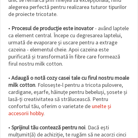
alegerea perfectă pentru realizarea tuturor tipurilor
de proiecte tricotate.
•
Procesul de producție este inovator
- având laptele
ca element central. Începe cu degresarea laptelui,
urmată de evaporare și uscare pentru a extrage
cazeina - elementul cheie. Apoi cazeina este
purificată și transformată în fibre care formează
firul nostru milk cotton.
•
Adaugă o notă cozy casei tale cu firul nostru moale
milk cotton
. Folosește-l pentru a tricota pulovere,
cardigane, eșarfe, hăinuțe pentru bebeluși, șosete și
lasă-ți creativitatea să strălucească. Pentru
confortul tău, oferim o varietate de
unelte și
accesorii hobby
.
•
Sprijinul tău contează pentru noi
. Dacă ești
mulțumit(ă) de achiziție, te rugăm să ne acorzi cinci