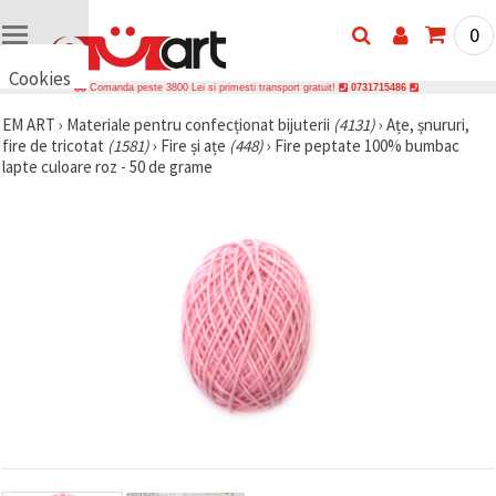
0
Cookies
Comanda peste 3800 Lei si primesti transport gratuit!
0731715486
🍪 Bună,
EM ART
›
Materiale pentru confecționat bijuterii
(4131)
›
Ațe, șnururi,
vrem să vă
fire de tricotat
(1581)
›
Fire și ațe
(448)
›
Fire peptate 100% bumbac
oferim
câteva
lapte culoare roz - 50 de grame
cookie -uri.
Cu toate
acestea, ele
sunt diferite
de cele pe
care le
cunoașteți,
suntem
siguri că
veți avea
cea mai
tare
experiență
aici,
amintindu-
vă de
preferințele
și re-