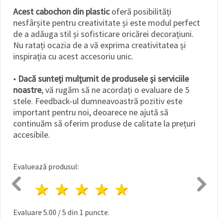
Acest cabochon din plastic
oferă posibilități
nesfârșite pentru creativitate și este modul perfect
de a adăuga stil și sofisticare oricărei decorațiuni.
Nu ratați ocazia de a vă exprima creativitatea și
inspirația cu acest accesoriu unic.
•
Dacă sunteți mulțumit de produsele și serviciile
noastre
, vă rugăm să ne acordați o evaluare de 5
stele. Feedback-ul dumneavoastră pozitiv este
important pentru noi, deoarece ne ajută să
continuăm să oferim produse de calitate la prețuri
accesibile.
Evaluează produsul:
1 stea
2 stele
3 stele
4 stele
5 stele
Evaluare
5.00
/
5
din
1
puncte.