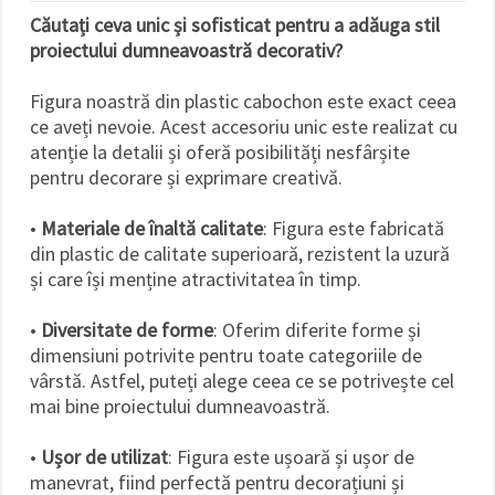
Căutați ceva unic și sofisticat pentru a adăuga stil
proiectului dumneavoastră decorativ?
Figura noastră din plastic cabochon este exact ceea
ce aveți nevoie. Acest accesoriu unic este realizat cu
atenție la detalii și oferă posibilități nesfârșite
pentru decorare și exprimare creativă.
•
Materiale de înaltă calitate
: Figura este fabricată
din plastic de calitate superioară, rezistent la uzură
și care își menține atractivitatea în timp.
•
Diversitate de forme
: Oferim diferite forme și
dimensiuni potrivite pentru toate categoriile de
vârstă. Astfel, puteți alege ceea ce se potrivește cel
mai bine proiectului dumneavoastră.
•
Ușor de utilizat
: Figura este ușoară și ușor de
manevrat, fiind perfectă pentru decorațiuni și