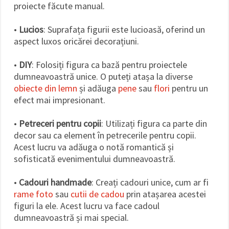
proiecte făcute manual.
•
Lucios
: Suprafața figurii este lucioasă, oferind un
aspect luxos oricărei decorațiuni.
•
DIY
: Folosiți figura ca bază pentru proiectele
dumneavoastră unice. O puteți atașa la diverse
obiecte din lemn
și adăuga
pene
sau
flori
pentru un
efect mai impresionant.
•
Petreceri pentru copii
: Utilizați figura ca parte din
decor sau ca element în petrecerile pentru copii.
Acest lucru va adăuga o notă romantică și
sofisticată evenimentului dumneavoastră.
•
Cadouri handmade
: Creați cadouri unice, cum ar fi
rame foto
sau
cutii de cadou
prin atașarea acestei
figuri la ele. Acest lucru va face cadoul
dumneavoastră și mai special.