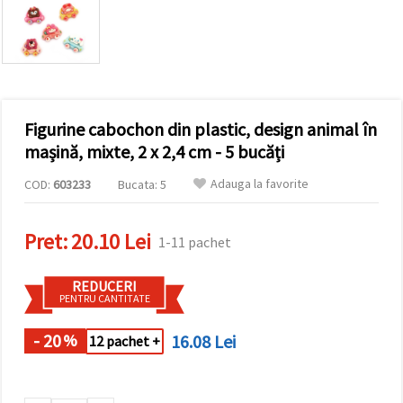
vizitele.
Puteți fi de
acord să
utilizați
toate
cookie -
urile făcând
clic pe "pe
site!" Sau să
Figurine cabochon din plastic, design animal în
vă indicați
mașină, mixte, 2 x 2,4 cm - 5 bucăți
preferințele
în setări
selectând
Adauga la favorite
COD:
603233
Bucata: 5
un tip de
cookie -uri
dat și
Pret:
20.10 Lei
făcând clic
1-11 pachet
pe butonul
"Salvați"
REDUCERI
PENTRU CANTITATE
Аcceptati
toate!
- 20
16.08 Lei
%
12 pachet +
Setări