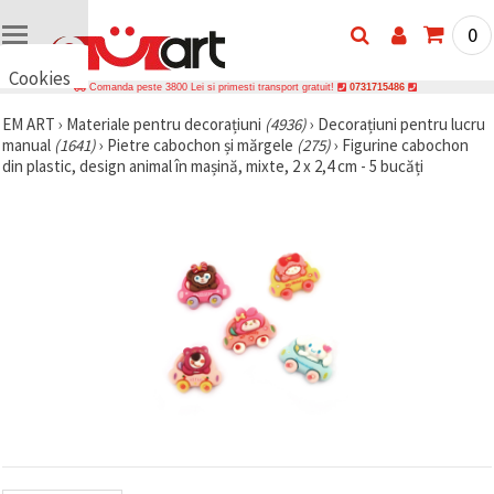
0
Cookies
Comanda peste 3800 Lei si primesti transport gratuit!
0731715486
🍪 Bună,
EM ART
›
Materiale pentru decorațiuni
(4936)
›
Decorațiuni pentru lucru
vrem să vă
manual
(1641)
›
Pietre cabochon și mărgele
(275)
›
Figurine cabochon
oferim
câteva
din plastic, design animal în mașină, mixte, 2 x 2,4 cm - 5 bucăți
cookie -uri.
Cu toate
acestea, ele
sunt diferite
de cele pe
care le
cunoașteți,
suntem
siguri că
veți avea
cea mai
tare
experiență
aici,
amintindu-
vă de
preferințele
și re-