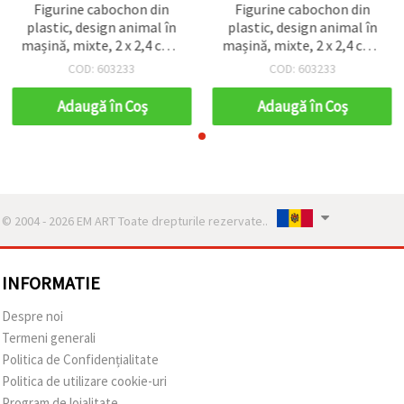
Figurine cabochon din
Figurine cabochon din
plastic, design animal în
plastic, design animal în
mașină, mixte, 2 x 2,4 cm -
mașină, mixte, 2 x 2,4 cm -
5 bucăți
5 bucăți
COD: 603233
COD: 603233
Adaugă în Coş
Adaugă în Coş
© 2004 - 2026 EM ART Toate drepturile rezervate..
INFORMATIE
Despre noi
Termeni generali
Politica de Confidențialitate
Politica de utilizare cookie-uri
Program de loialitate