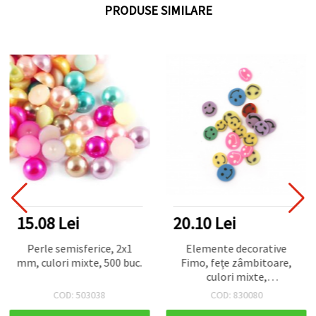
PRODUSE SIMILARE
15.08 Lei
20.10 Lei
Perle semisferice, 2x1
Elemente decorative
mm, culori mixte, 500 buc.
Fimo, fețe zâmbitoare,
culori mixte,
6~3x6~3x0,3~0,7 mm - 20
COD: 503038
COD: 830080
g