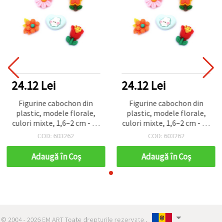
24.12 Lei
24.12 Lei
Figurine cabochon din
Figurine cabochon din
plastic, modele florale,
plastic, modele florale,
culori mixte, 1,6–2 cm - 10
culori mixte, 1,6–2 cm - 10
buc.
buc.
COD: 603262
COD: 603262
Adaugă în Coş
Adaugă în Coş
© 2004 - 2026 EM ART Toate drepturile rezervate..