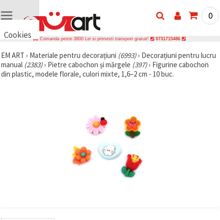
0
Cookies
Comanda peste 3800 Lei si primesti transport gratuit!
0731715486
🍪 Bună,
EM ART
›
Materiale pentru decorațiuni
(6993)
›
Decorațiuni pentru lucru
vrem să vă
manual
(2383)
›
Pietre cabochon și mărgele
(397)
›
Figurine cabochon
oferim
câteva
din plastic, modele florale, culori mixte, 1,6–2 cm - 10 buc.
cookie -uri.
Cu toate
acestea, ele
sunt diferite
de cele pe
care le
cunoașteți,
suntem
siguri că
veți avea
cea mai
tare
experiență
aici,
amintindu-
vă de
preferințele
și re-