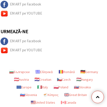
EM ART pe Facebook
EM ART pe YOUTUBE
URMEAZĂ-NE
EM ART pe Facebook
EM ART pe YOUTUBE
Български
Ελληνικά
Română
Germany
Austria
Croatian
Czech
Hungary
Europe
Italy
Poland
Slovakia
Slovenia
Κύπρος
Great Britain
United States
Canada