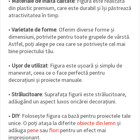
•
Materiale de înaltă calitate
: Figura este realizată
din plastic premium, care este durabil și își păstrează
atractivitatea în timp.
•
Varietate de forme
: Oferim diverse forme și
dimensiuni, potrivite pentru toate grupele de vârstă.
Astfel, poți alege pe cea care se potrivește cel mai
bine proiectului tău.
•
Ușor de utilizat
: Figura este ușoară și simplu de
manevrat, ceea ce o face perfectă pentru
decorațiuni și proiecte manuale.
•
Strălucitoare
: Suprafața figurii este strălucitoare,
adăugând un aspect luxos oricărei decorațiuni.
•
DIY
: Folosește figura ca bază pentru proiectele tale
unice. O poți atașa la diferite
obiecte din lemn
și
adăuga
pene
sau
flori
pentru un efect mai
impresionant.