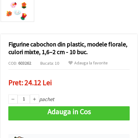
vizitele.
Puteți fi de
acord să
utilizați
toate
cookie -
urile făcând
clic pe "pe
site!" Sau să
Figurine cabochon din plastic, modele florale,
vă indicați
culori mixte, 1,6–2 cm - 10 buc.
preferințele
în setări
selectând
Adauga la favorite
COD:
603262
Bucata: 10
un tip de
cookie -uri
dat și
Pret:
24.12 Lei
făcând clic
pe butonul
"Salvați"
pachet
Аcceptati
Adauga in Cos
toate!
Setări