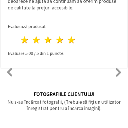
deoarece ne ajută să continuăm să oferim produse
de calitate la prețuri accesibile.
Evaluează produsul:
1 stea
2 stele
3 stele
4 stele
5 stele
Evaluare
5.00
/
5
din
1
puncte.
FOTOGRAFIILE CLIENTULUI
Nu s-au încărcat fotografii, (Trebuie să fiți un utilizator
înregistrat pentru a încărca imagini).