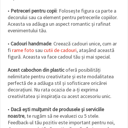
•
Petreceri pentru copii
: Folosește figura ca parte a
decorului sau ca element pentru petrecerile copiilor.
Aceasta va adăuga un aspect romantic și rafinat
evenimentului tău.
•
Cadouri handmade
: Creează cadouri unice, cum ar
fi
rame foto
sau
cutii de cadouri
, atașând această
figură. Aceasta va face cadoul tău și mai special.
Acest cabochon din plastic
oferă posibilități
nelimitate pentru creativitate și este modalitatea
perfectă de a adăuga stil și sofisticare oricărei
decorațiuni. Nu rata ocazia de a-ți exprima
creativitatea și inspirația cu acest accesoriu unic.
•
Dacă ești mulțumit de produsele și serviciile
noastre
, te rugăm să ne evaluezi cu 5 stele.
Feedback-ul tău pozitiv este important pentru noi,