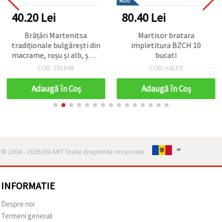
NOU
40.20 Lei
80.40 Lei
Brățări Martenitsa
Martisor bratara
tradiționale bulgărești din
impletitura BZCH 10
macrame, roșu și alb, șnur
bucati
din bumbac 100%,
COD: 701848
COD: n4159
handmade, 20 cm (aprox.
8 inci), set de 10 brățări
Adaugă în Coş
Adaugă în Coş
ale prieteniei pentru Baba
Marta
© 2004 - 2026 EM ART Toate drepturile rezervate..
INFORMATIE
Despre noi
Termeni generali