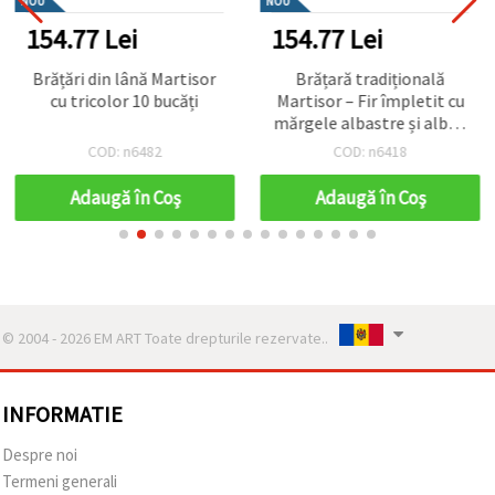
NOU
NOU
154.77 Lei
154.77 Lei
Brățări din lână Martisor
Brățară tradițională
cu tricolor 10 bucăți
Martisor – Fir împletit cu
mărgele albastre și albe -
10 bucăți
COD: n6482
COD: n6418
Adaugă în Coş
Adaugă în Coş
© 2004 - 2026 EM ART Toate drepturile rezervate..
INFORMATIE
Despre noi
Termeni generali