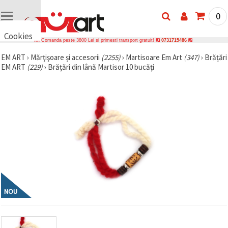
0
Cookies
Comanda peste 3800 Lei si primesti transport gratuit!
0731715486
🍪 Bună,
EM ART
›
Mărţişoare și accesorii
(2255)
›
Martisoare Em Art
(347)
›
Brățări
vrem să vă
EM ART
(229)
›
Brățări din lână Martisor 10 bucăți
oferim
câteva
cookie -uri.
Cu toate
acestea, ele
sunt diferite
de cele pe
care le
cunoașteți,
suntem
siguri că
veți avea
cea mai
tare
experiență
aici,
NOU
amintindu-
vă de
preferințele
și re-