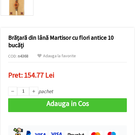
vizitele.
Puteți fi de
acord să
utilizați
toate
cookie -
urile făcând
Brățară din lână Martisor cu flori antice 10
clic pe "pe
site!" Sau să
bucăți
vă indicați
preferințele
Adauga la favorite
COD:
n4368
în setări
selectând
un tip de
cookie -uri
Pret:
154.77 Lei
dat și
făcând clic
pe butonul
"Salvați"
pachet
Adauga in Cos
Аcceptati
toate!
Setări