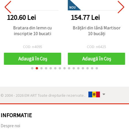
NOU
120.60 Lei
154.77 Lei
Bratara din lemn cu
Brățări din lână Martisor
inscriptie 10 bucati
10 bucăți
COD: n4095
COD: n6425
Adaugă în Coş
Adaugă în Coş
© 2004 - 2026 EM ART Toate drepturile rezervate..
INFORMATIE
Despre noi