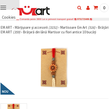
0
Cookies
Comanda peste 3800 Lei si primesti transport gratuit!
0731715486
🍪 Bună,
EM ART
›
Mărţişoare și accesorii
(3151)
›
Martisoare Em Art
(516)
›
Brățări
vrem să vă
EM ART
(359)
›
Brățară din lână Martisor cu flori antice 10 bucăți
oferim
câteva
cookie -uri.
Cu toate
acestea, ele
sunt diferite
de cele pe
care le
cunoașteți,
suntem
siguri că
veți avea
cea mai
tare
experiență
aici,
NOU
amintindu-
vă de
preferințele
și re-