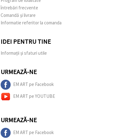
Program de loialitate
întrebări frecvente
Comandă și livrare
Informatie referitor la comanda
IDEI PENTRU TINE
Informații și sfaturi utile
URMEAZĂ-NE
EM ART pe Facebook
EM ART pe YOUTUBE
URMEAZĂ-NE
EM ART pe Facebook