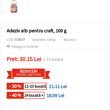
vizitele.
Puteți fi de
acord să
utilizați
toate
cookie -
urile făcând
Adeziv alb pentru craft, 100 g
clic pe "pe
site!" Sau să
vă indicați
COD:
516537
Greutate: 100 gr.
Bucata: 1
preferințele
în setări
Adauga la favorite
selectând
un tip de
Pret:
30.15 Lei
cookie -uri
1-11 bucată
dat și
făcând clic
pe butonul
REDUCERI
"Salvați"
PENTRU CANTITATE
- 30
21.11 Lei
%
Аcceptati
12-23 bucată
toate!
- 40
18.09 Lei
%
24 bucată +
Setări