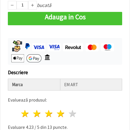
bucată
Adauga in Cos
Descriere
Marca
EM ART
Evaluează produsul:
1 stea
2 stele
3 stele
4 stele
5 stele
Evaluare
4.23
/
5
din
13
puncte.