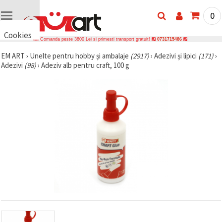
0
Cookies
Comanda peste 3800 Lei si primesti transport gratuit!
0731715486
🍪 Bună,
EM ART
›
Unelte pentru hobby și ambalaje
(2917)
›
Adezivi și lipici
(171)
›
vrem să vă
Adezivi
(98)
›
Adeziv alb pentru craft, 100 g
oferim
câteva
cookie -uri.
Cu toate
acestea, ele
sunt diferite
de cele pe
care le
cunoașteți,
suntem
siguri că
veți avea
cea mai
tare
experiență
aici,
amintindu-
vă de
preferințele
și re-