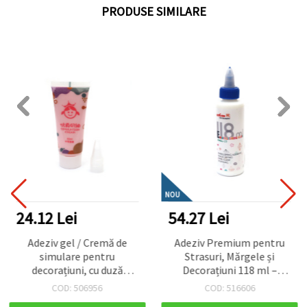
PRODUSE SIMILARE
NOU
24.12 Lei
54.27 Lei
Adeziv gel / Cremă de
Adeziv Premium pentru
simulare pentru
Strasuri, Mărgele și
decorațiuni, cu duză
Decorațiuni 118 ml –
aplicatoare, roz – 50 ml
Transparent, Uscare
COD: 506956
COD: 516606
Rapidă – Lipire precisă și