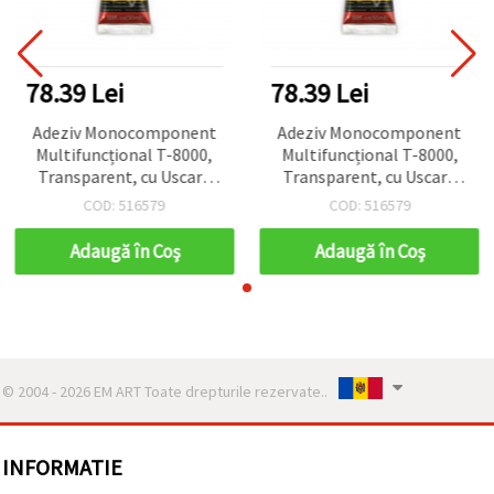
78.39 Lei
78.39 Lei
Adeziv Monocomponent
Adeziv Monocomponent
Multifuncțional T-8000,
Multifuncțional T-8000,
Transparent, cu Uscare
Transparent, cu Uscare
Rapidă, Rezistent la
Rapidă, Rezistent la
COD: 516579
COD: 516579
Temperaturi Înalte,
Temperaturi Înalte,
pentru Reparații de
pentru Reparații de
Adaugă în Coş
Adaugă în Coş
Tablete și Smartphone-
Tablete și Smartphone-
uri - 50 ml
uri - 50 ml
© 2004 - 2026 EM ART Toate drepturile rezervate..
INFORMATIE