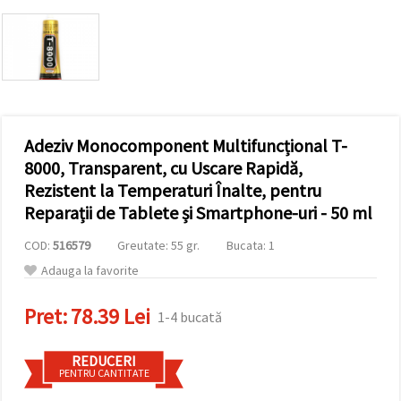
vizitele.
Puteți fi de
acord să
utilizați
toate
cookie -
urile făcând
clic pe "pe
site!" Sau să
vă indicați
Adeziv Monocomponent Multifuncțional T-
preferințele
8000, Transparent, cu Uscare Rapidă,
în setări
selectând
Rezistent la Temperaturi Înalte, pentru
un tip de
Reparații de Tablete și Smartphone-uri - 50 ml
cookie -uri
dat și
făcând clic
COD:
516579
Greutate: 55 gr.
Bucata: 1
pe butonul
"Salvați"
Adauga la favorite
Pret:
78.39 Lei
Аcceptati
1-4 bucată
toate!
REDUCERI
Setări
PENTRU CANTITATE