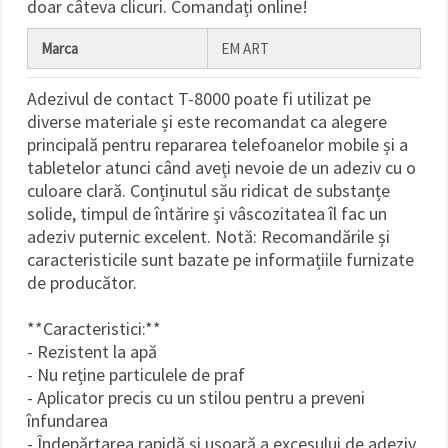
doar câteva clicuri. Comandați online!
Marca
EM ART
Adezivul de contact T-8000 poate fi utilizat pe
diverse materiale și este recomandat ca alegere
principală pentru repararea telefoanelor mobile și a
tabletelor atunci când aveți nevoie de un adeziv cu o
culoare clară. Conținutul său ridicat de substanțe
solide, timpul de întărire și vâscozitatea îl fac un
adeziv puternic excelent. Notă: Recomandările și
caracteristicile sunt bazate pe informațiile furnizate
de producător.
**Caracteristici:**
- Rezistent la apă
- Nu reține particulele de praf
- Aplicator precis cu un stilou pentru a preveni
înfundarea
- Îndepărtarea rapidă și ușoară a excesului de adeziv