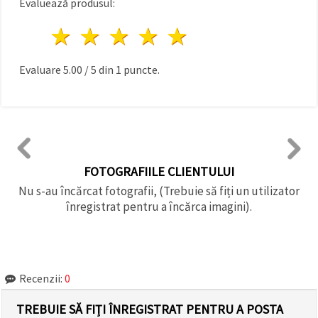
Evaluează produsul:
1 stea
2 stele
3 stele
4 stele
5 stele
Evaluare
5.00
/
5
din
1
puncte.
FOTOGRAFIILE CLIENTULUI
Nu s-au încărcat fotografii, (Trebuie să fiți un utilizator
înregistrat pentru a încărca imagini).
Recenzii:
0
TREBUIE SĂ FIȚI ÎNREGISTRAT PENTRU A POSTA