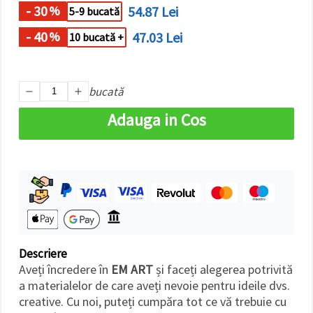
- 30
54.87 Lei
%
5-9 bucată
- 40
47.03 Lei
%
10 bucată +
bucată
Adauga in Cos
Descriere
Aveți încredere în
EM ART
și faceți alegerea potrivită
a materialelor de care aveți nevoie pentru ideile dvs.
creative. Cu noi, puteți cumpăra tot ce vă trebuie cu