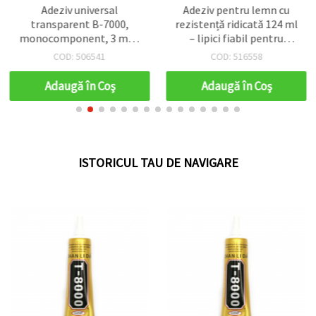
Adeziv universal
Adeziv pentru lemn cu
transparent B-7000,
rezistență ridicată 124 ml
monocomponent, 3 ml –
– lipici fiabil pentru
pentru hobby, craft & DIY
îmbinări durabile și
COD: 506541
COD: 516558
proiecte profesionale de
tâmplărie și DIY
Adaugă în Coş
Adaugă în Coş
ISTORICUL TAU DE NAVIGARE