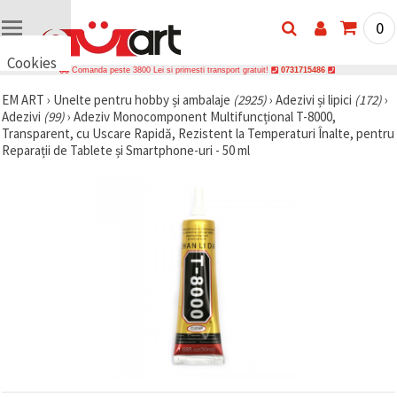
0
Cookies
Comanda peste 3800 Lei si primesti transport gratuit!
0731715486
🍪 Bună,
EM ART
›
Unelte pentru hobby și ambalaje
(2925)
›
Adezivi și lipici
(172)
›
vrem să vă
Adezivi
(99)
›
Adeziv Monocomponent Multifuncțional T-8000,
oferim
câteva
Transparent, cu Uscare Rapidă, Rezistent la Temperaturi Înalte, pentru
cookie -uri.
Reparații de Tablete și Smartphone-uri - 50 ml
Cu toate
acestea, ele
sunt diferite
de cele pe
care le
cunoașteți,
suntem
siguri că
veți avea
cea mai
tare
experiență
aici,
amintindu-
vă de
preferințele
și re-