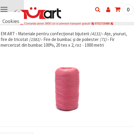
0
Cookies
Comanda peste 3800 Lei si primesti transport gratuit!
0731715486
🍪 Bună,
EM ART
›
Materiale pentru confecționat bijuterii
(4131)
›
Ațe, șnururi,
vrem să vă
fire de tricotat
(1581)
›
Fire de bumbac și de poliester
(71)
›
Fir
oferim
câteva
mercerizat din bumbac 100%, 20 tex x 2, roz - 1000 metri
cookie -uri.
Cu toate
acestea, ele
sunt diferite
de cele pe
care le
cunoașteți,
suntem
siguri că
veți avea
cea mai
tare
experiență
aici,
amintindu-
vă de
preferințele
și re-