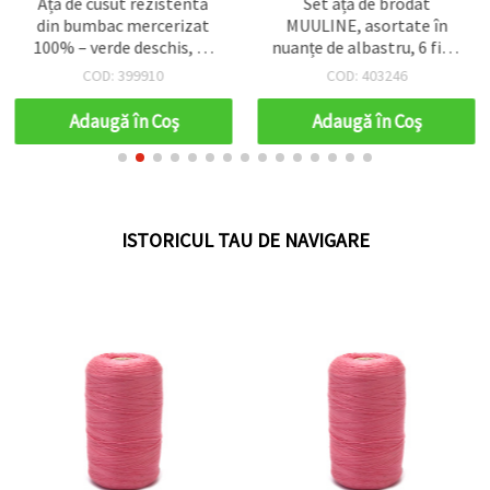
Ață de cusut rezistentă
Set ață de brodat
din bumbac mercerizat
MUULINE, asortate în
100% – verde deschis, 20
nuanțe de albastru, 6 fire,
tex x 2, bobină 1000 m
8 m fiecare – 12 bucăți
COD: 399910
COD: 403246
Adaugă în Coş
Adaugă în Coş
ISTORICUL TAU DE NAVIGARE