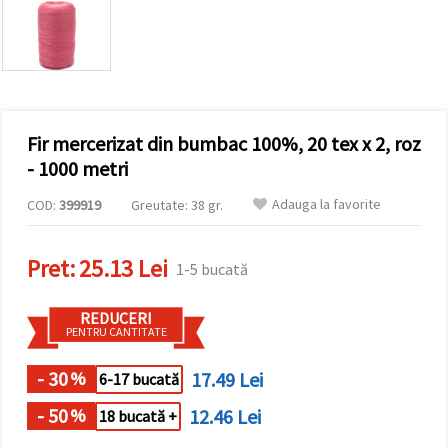
vizitele.
Puteți fi de
acord să
utilizați
toate
cookie -
urile făcând
clic pe "pe
site!" Sau să
Fir mercerizat din bumbac 100%, 20 tex x 2, roz
vă indicați
- 1000 metri
preferințele
în setări
selectând
Adauga la favorite
COD:
399919
Greutate: 38 gr.
un tip de
cookie -uri
dat și
Pret:
25.13 Lei
făcând clic
1-5 bucată
pe butonul
"Salvați"
REDUCERI
PENTRU CANTITATE
Аcceptati
toate!
- 30
17.49 Lei
%
6-17 bucată
Setări
- 50
12.46 Lei
%
18 bucată +