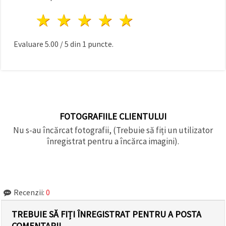
1 stea
2 stele
3 stele
4 stele
5 stele
Evaluare
5.00
/
5
din
1
puncte.
FOTOGRAFIILE CLIENTULUI
Nu s-au încărcat fotografii, (Trebuie să fiți un utilizator
înregistrat pentru a încărca imagini).
Recenzii:
0
TREBUIE SĂ FIȚI ÎNREGISTRAT PENTRU A POSTA
COMENTARII