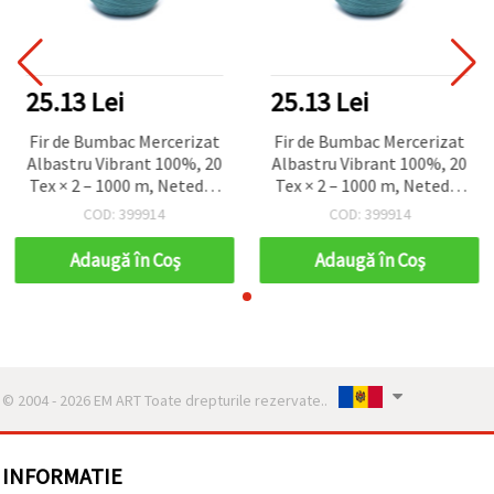
25.13 Lei
25.13 Lei
Fir de Bumbac Mercerizat
Fir de Bumbac Mercerizat
Albastru Vibrant 100%, 20
Albastru Vibrant 100%, 20
Tex × 2 – 1000 m, Neted și
Tex × 2 – 1000 m, Neted și
Durabil
Durabil
COD: 399914
COD: 399914
Adaugă în Coş
Adaugă în Coş
© 2004 - 2026 EM ART Toate drepturile rezervate..
INFORMATIE