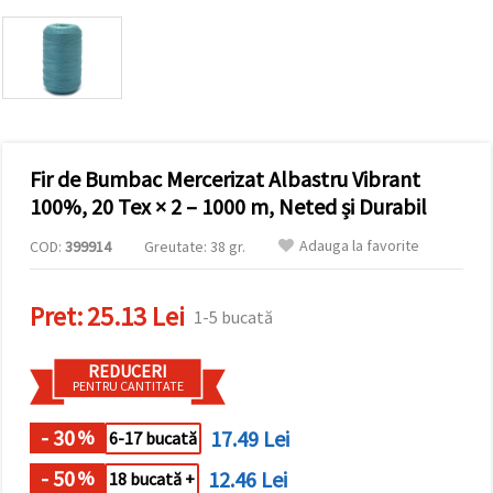
vizitele.
Puteți fi de
acord să
utilizați
toate
cookie -
urile făcând
clic pe "pe
site!" Sau să
vă indicați
Fir de Bumbac Mercerizat Albastru Vibrant
preferințele
100%, 20 Tex × 2 – 1000 m, Neted și Durabil
în setări
selectând
un tip de
Adauga la favorite
COD:
399914
Greutate: 38 gr.
cookie -uri
dat și
făcând clic
Pret:
25.13 Lei
pe butonul
1-5 bucată
"Salvați"
REDUCERI
Аcceptati
PENTRU CANTITATE
toate!
- 30
17.49 Lei
%
6-17 bucată
Setări
- 50
12.46 Lei
%
18 bucată +