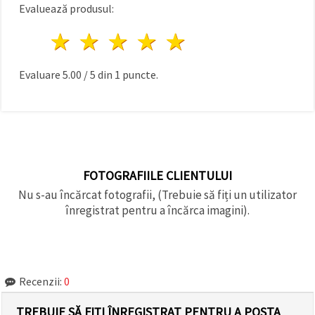
Evaluează produsul:
1 stea
2 stele
3 stele
4 stele
5 stele
Evaluare
5.00
/
5
din
1
puncte.
FOTOGRAFIILE CLIENTULUI
Nu s-au încărcat fotografii, (Trebuie să fiți un utilizator
înregistrat pentru a încărca imagini).
Recenzii:
0
TREBUIE SĂ FIȚI ÎNREGISTRAT PENTRU A POSTA