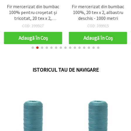
Fir mercerizat din bumbac
Fir mercerizat din bumbac
100% pentru croșetat și
100%, 20 tex x 2, albastru
tricotat, 20 tex x 2,
deschis - 1000 metri
portocaliu închis, 1000 m
COD: 399927
COD: 399915
Adaugă în Coş
Adaugă în Coş
ISTORICUL TAU DE NAVIGARE