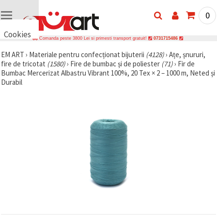
0
Cookies
Comanda peste 3800 Lei si primesti transport gratuit!
0731715486
🍪 Bună,
EM ART
›
Materiale pentru confecționat bijuterii
(4128)
›
Ațe, șnururi,
vrem să vă
fire de tricotat
(1580)
›
Fire de bumbac și de poliester
(71)
›
Fir de
oferim
câteva
Bumbac Mercerizat Albastru Vibrant 100%, 20 Tex × 2 – 1000 m, Neted și
cookie -uri.
Durabil
Cu toate
acestea, ele
sunt diferite
de cele pe
care le
cunoașteți,
suntem
siguri că
veți avea
cea mai
tare
experiență
aici,
amintindu-
vă de
preferințele
și re-