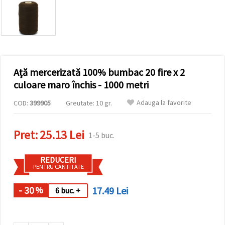
vizitele.
Puteți fi de
acord să
utilizați
toate
cookie -
urile făcând
clic pe "pe
site!" Sau să
Ață mercerizată 100% bumbac 20 fire x 2
vă indicați
culoare maro închis - 1000 metri
preferințele
în setări
selectând
Adauga la favorite
COD:
399905
Greutate: 10 gr.
un tip de
cookie -uri
dat și
Pret:
25.13 Lei
făcând clic
1-5 buc.
pe butonul
"Salvați"
REDUCERI
PENTRU CANTITATE
Аcceptati
toate!
- 30
17.49 Lei
%
6 buc. +
Setări