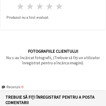
1 stea
2 stele
3 stele
4 stele
5 stele
Produsul nu a fost evaluat.
FOTOGRAFIILE CLIENTULUI
Nu s-au încărcat fotografii, (Trebuie să fiți un utilizator
înregistrat pentru a încărca imagini).
Recenzii:
0
TREBUIE SĂ FIȚI ÎNREGISTRAT PENTRU A POSTA
COMENTARII