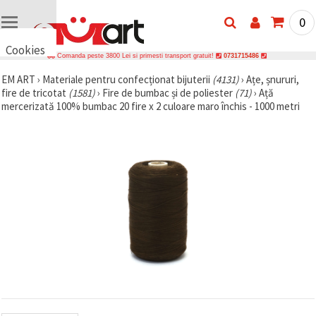
0
Cookies
Comanda peste 3800 Lei si primesti transport gratuit!
0731715486
🍪 Bună,
EM ART
›
Materiale pentru confecționat bijuterii
(4131)
›
Ațe, șnururi,
vrem să vă
fire de tricotat
(1581)
›
Fire de bumbac și de poliester
(71)
›
Ață
oferim
câteva
mercerizată 100% bumbac 20 fire x 2 culoare maro închis - 1000 metri
cookie -uri.
Cu toate
acestea, ele
sunt diferite
de cele pe
care le
cunoașteți,
suntem
siguri că
veți avea
cea mai
tare
experiență
aici,
amintindu-
vă de
preferințele
și re-