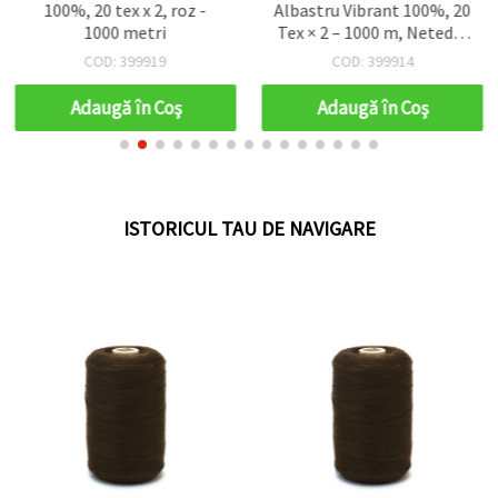
100%, 20 tex x 2, roz -
Albastru Vibrant 100%, 20
1000 metri
Tex × 2 – 1000 m, Neted și
Durabil
COD: 399919
COD: 399914
Adaugă în Coş
Adaugă în Coş
ISTORICUL TAU DE NAVIGARE