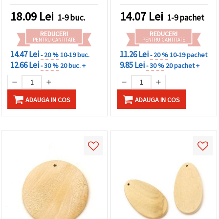
2 mm – set 5 bucăți
18.09
Lei
14.07
Lei
1-9 buc.
1-9 pachet
REDUCERI
REDUCERI
PENTRU CANTITATE
PENTRU CANTITATE
14.47 Lei
11.26 Lei
- 20 %
10-19 buc.
- 20 %
10-19 pachet
12.66 Lei
9.85 Lei
- 30 %
20 buc. +
- 30 %
20 pachet +
ADAUGA IN COS
ADAUGA IN COS