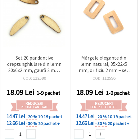
Set 20 pandantive
Mărgele elegante din
dreptunghiulare din lemn
lemn natural, 35x22x5
20x6x2 mm, gaură 2 mm,
mm, orificiu 2 mm – set
culoare naturală –
de 5 bucăți pentru bijuterii
COD:
112590
COD:
112596
componente pentru
handmade și proiecte DIY
bijuterii handmade
creative
18.09
Lei
18.09
Lei
1-9 pachet
1-9 pachet
(cercei, brățări, coliere),
DIY și decorațiuni
REDUCERI
REDUCERI
PENTRU CANTITATE
PENTRU CANTITATE
14.47 Lei
14.47 Lei
- 20 %
10-19 pachet
- 20 %
10-19 pachet
12.66 Lei
12.66 Lei
- 30 %
20 pachet +
- 30 %
20 pachet +