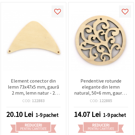
Element conector din
Pendentive rotunde
lemn 73x47x5 mm, gaură
elegante din lemn
2 mm, lemn natur - 2
natural, 50×6 mm, gaură 1
bucăți
mm – set 2 bucăți pentru
COD:
122883
COD:
122885
bijuterii handmade și
proiecte DIY creative
20.10
Lei
14.07
Lei
1-9 pachet
1-9 pachet
REDUCERI
REDUCERI
PENTRU CANTITATE
PENTRU CANTITATE