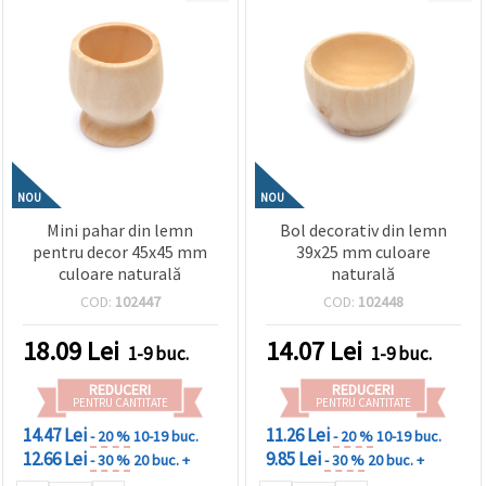
NOU
NOU
Mini pahar din lemn
Bol decorativ din lemn
pentru decor 45x45 mm
39x25 mm culoare
culoare naturală
naturală
COD:
102447
COD:
102448
18.09
Lei
14.07
Lei
1-9 buc.
1-9 buc.
REDUCERI
REDUCERI
PENTRU CANTITATE
PENTRU CANTITATE
14.47 Lei
11.26 Lei
- 20 %
10-19 buc.
- 20 %
10-19 buc.
12.66 Lei
9.85 Lei
- 30 %
20 buc. +
- 30 %
20 buc. +