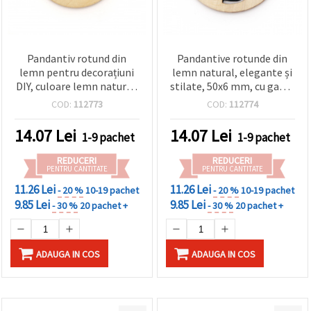
Pandantiv rotund din
Pandantive rotunde din
lemn pentru decorațiuni
lemn natural, elegante și
DIY, culoare lemn natural,
stilate, 50x6 mm, cu gaură
50x6 mm, orificiu 2 mm –
de 2 mm – set de 2 bucăți
COD:
112773
COD:
112774
set 2 bucăți
pentru bijuterii handmade
și decorațiuni DIY creative
14.07
Lei
14.07
Lei
1-9 pachet
1-9 pachet
REDUCERI
REDUCERI
PENTRU CANTITATE
PENTRU CANTITATE
11.26 Lei
11.26 Lei
- 20 %
10-19 pachet
- 20 %
10-19 pachet
9.85 Lei
9.85 Lei
- 30 %
20 pachet +
- 30 %
20 pachet +
ADAUGA IN COS
ADAUGA IN COS