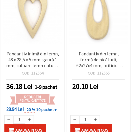
Pandantiv inimă din lemn,
Pandantiv din lemn,
48 x 28,5 x 5 mm, gaură 1
formă de picătură,
mm, culoare lemn natural
62x27x4 mm, orificiu 2
- set 4 bucăți
mm, culoare lemn natural
COD:
112564
COD:
112565
- 4 buc.
36.18
Lei
20.10
Lei
1-9 pachet
REDUCERI
PENTRU CANTITATE
28.94 Lei
- 20 %
10 pachet +
ADAUGA IN COS
ADAUGA IN COS