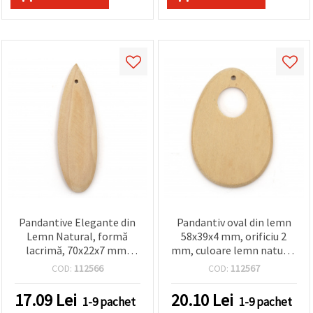
Pandantive Elegante din
Pandantiv oval din lemn
Lemn Natural, formă
58x39x4 mm, orificiu 2
lacrimă, 70x22x7 mm,
mm, culoare lemn natural
gaură 2 mm – Set de 2
– set 3 bucăți
COD:
112566
COD:
112567
piese pentru bijuterii
handmade și proiecte DIY
17.09
Lei
20.10
Lei
1-9 pachet
1-9 pachet
hobby & craft