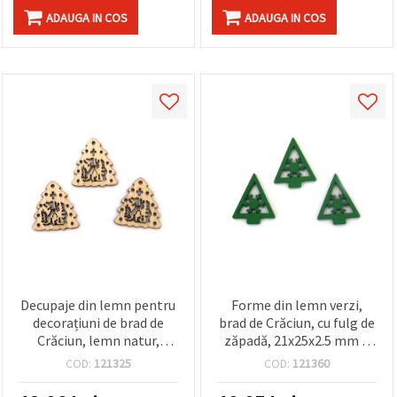
ADAUGA IN COS
ADAUGA IN COS
Decupaje din lemn pentru
Forme din lemn verzi,
decorațiuni de brad de
brad de Crăciun, cu fulg de
Crăciun, lemn natur,
zăpadă, 21x25x2.5 mm –
28x30x2 mm - 10 buc.
Set de 10 piese decorative
COD:
121325
COD:
121360
pentru hobby creativ,
bricolaj și proiecte DIY