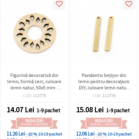
Figurină decorativă din
Pandantiv bețișor din
lemn, formă cerc, culoare
lemn pentru decorațiuni
lemn natur, 50x5 mm –
DIY, culoare lemn natur,
set 2 bucăți
40x6x2 mm, orificiu 2 mm
COD:
112775
COD:
112776
- set 10 bucăți
14.07
Lei
15.08
Lei
1-9 pachet
1-9 pachet
REDUCERI
REDUCERI
PENTRU CANTITATE
PENTRU CANTITATE
11.26 Lei
12.06 Lei
- 20 %
10-19 pachet
- 20 %
10-19 pachet