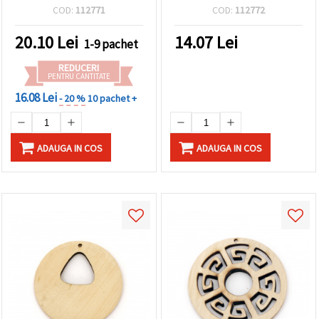
55x18x4 mm, orificiu 1
gaură 2 mm, culoare lemn
COD:
112771
COD:
112772
mm, culoare lemn - set 5
bucăți
20.10
Lei
14.07
Lei
1-9 pachet
REDUCERI
PENTRU CANTITATE
16.08 Lei
- 20 %
10 pachet +
ADAUGA IN COS
ADAUGA IN COS