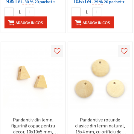
9.85 Lei
10.65 Lei
- 30 %
20 pachet +
- 29 %
20 pachet +
ADAUGA IN COS
ADAUGA IN COS
Pandantiv din lemn,
Pandantive rotunde
figurină copac pentru
clasice din lemn natural,
decor, 10x10x5 mm,
15x4 mm, cu orificiu de 2