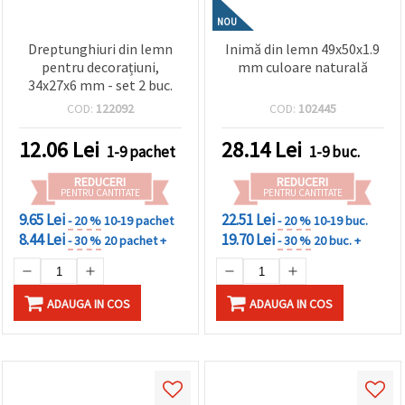
NOU
Dreptunghiuri din lemn
Inimă din lemn 49x50x1.9
pentru decorațiuni,
mm culoare naturală
34x27x6 mm - set 2 buc.
COD:
122092
COD:
102445
12.06
Lei
28.14
Lei
1-9 pachet
1-9 buc.
REDUCERI
REDUCERI
PENTRU CANTITATE
PENTRU CANTITATE
9.65 Lei
22.51 Lei
- 20 %
10-19 pachet
- 20 %
10-19 buc.
8.44 Lei
19.70 Lei
- 30 %
20 pachet +
- 30 %
20 buc. +
ADAUGA IN COS
ADAUGA IN COS