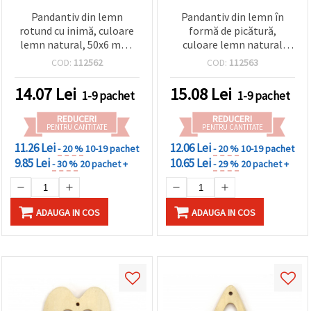
Pandantiv din lemn
Pandantiv din lemn în
rotund cu inimă, culoare
formă de picătură,
lemn natural, 50x6 mm,
culoare lemn natural
gaură 1 mm – 2 bucăți,
52x37x6 mm, orificiu 2
COD:
112562
COD:
112563
pentru bijuterii handmade
mm - 2 bucăți
14.07
Lei
15.08
Lei
1-9 pachet
1-9 pachet
REDUCERI
REDUCERI
PENTRU CANTITATE
PENTRU CANTITATE
11.26 Lei
12.06 Lei
- 20 %
10-19 pachet
- 20 %
10-19 pachet
9.85 Lei
10.65 Lei
- 30 %
20 pachet +
- 29 %
20 pachet +
ADAUGA IN COS
ADAUGA IN COS