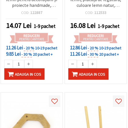
proiecte handmade,
culoare lemn natur,
culoare lemn natural,
45x13x3 mm, orificiu 2,5
COD:
122887
COD:
112533
50x6 mm, gaură de 1 mm -
mm - 10 bucăți
2 bucăți
14.07
Lei
16.08
Lei
1-9 pachet
1-9 pachet
REDUCERI
REDUCERI
PENTRU CANTITATE
PENTRU CANTITATE
11.26 Lei
12.86 Lei
- 20 %
10-19 pachet
- 20 %
10-19 pachet
9.85 Lei
11.26 Lei
- 30 %
20 pachet +
- 30 %
20 pachet +
ADAUGA IN COS
ADAUGA IN COS