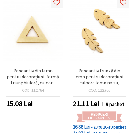
Pandantiv din lemn
Pandantiv frunză din
pentru decorațiuni, formă
lemn pentru decorațiuni,
triunghiulară, culoare
culoare lemn natur,
lemn natural, 32x37x4
50x20x4 mm, orificiu 2
COD:
112764
COD:
112765
mm, orificiu 2 mm - 5
mm - set 5 bucăți
bucăți
15.08
Lei
21.11
Lei
1-9 pachet
REDUCERI
PENTRU CANTITATE
16.88 Lei
- 20 %
10-19 pachet