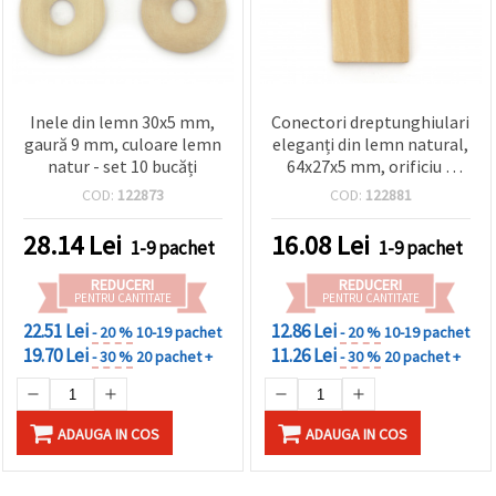
Inele din lemn 30x5 mm,
Conectori dreptunghiulari
gaură 9 mm, culoare lemn
eleganți din lemn natural,
natur - set 10 bucăți
64x27x5 mm, orificiu 3
mm – set de 2 piese
COD:
122873
COD:
122881
pentru bijuterii handmade
și proiecte hobby DIY
28.14
Lei
16.08
Lei
1-9 pachet
1-9 pachet
REDUCERI
REDUCERI
PENTRU CANTITATE
PENTRU CANTITATE
22.51 Lei
12.86 Lei
- 20 %
10-19 pachet
- 20 %
10-19 pachet
19.70 Lei
11.26 Lei
- 30 %
20 pachet +
- 30 %
20 pachet +
ADAUGA IN COS
ADAUGA IN COS