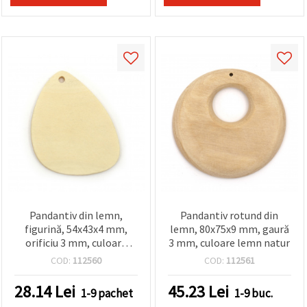
Pandantiv din lemn,
Pandantiv rotund din
figurină, 54x43x4 mm,
lemn, 80x75x9 mm, gaură
orificiu 3 mm, culoare
3 mm, culoare lemn natur
lemn natur – set 4 buc.
COD:
112560
COD:
112561
28.14
Lei
45.23
Lei
1-9 pachet
1-9 buc.