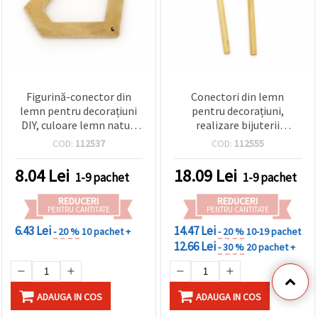
Figurină-conector din
Conectori din lemn
lemn pentru decorațiuni
pentru decorațiuni,
DIY, culoare lemn natur,
realizare bijuterii
52x38x5 mm, orificiu 1,5
handmade și DIY, 105 x 6
COD:
112537
COD:
112555
mm - set 2 bucăți
mm, gaură Ø2 mm,
culoare naturală, set de 5
8.04
Lei
18.09
Lei
1-9 pachet
1-9 pachet
buc.
REDUCERI
REDUCERI
PENTRU CANTITATE
PENTRU CANTITATE
6.43 Lei
14.47 Lei
- 20 %
10 pachet +
- 20 %
10-19 pachet
12.66 Lei
- 30 %
20 pachet +
ADAUGA IN COS
ADAUGA IN COS