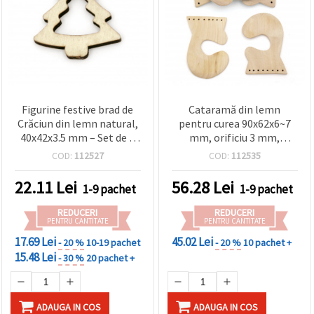
Figurine festive brad de
Cataramă din lemn
Crăciun din lemn natural,
pentru curea 90x62x6~7
40x42x3.5 mm – Set de 5
mm, orificiu 3 mm,
piese fermecătoare
culoare lemn natural – 1
COD:
112527
COD:
112535
pentru decorațiuni de
set
sărbători și proiecte DIY
22.11
Lei
56.28
Lei
1-9 pachet
1-9 pachet
creative
REDUCERI
REDUCERI
PENTRU CANTITATE
PENTRU CANTITATE
17.69 Lei
45.02 Lei
- 20 %
10-19 pachet
- 20 %
10 pachet +
15.48 Lei
- 30 %
20 pachet +
ADAUGA IN COS
ADAUGA IN COS