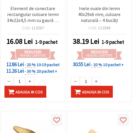
Element de conectare
Inele ovale din lemn
rectangular culoare lemn
40x29x6 mm, culoare
34x22x4,5 mm cu gaură de
naturală – 4 bucăți
2 mm - 2 bucăți
COD:
112587
COD:
112588
16.08
Lei
38.19
Lei
1-9 pachet
1-9 pachet
REDUCERI
REDUCERI
PENTRU CANTITATE
PENTRU CANTITATE
12.86 Lei
30.55 Lei
- 20 %
10-19 pachet
- 20 %
10 pachet +
11.26 Lei
- 30 %
20 pachet +
ADAUGA IN COS
ADAUGA IN COS