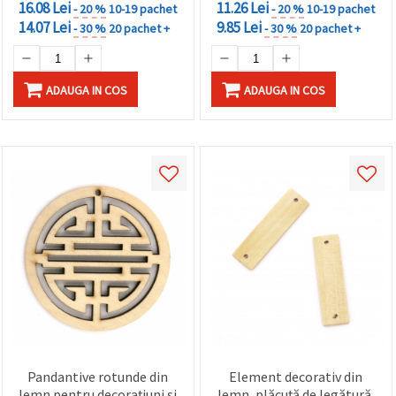
16.08 Lei
11.26 Lei
- 20 %
10-19 pachet
- 20 %
10-19 pachet
14.07 Lei
9.85 Lei
- 30 %
20 pachet +
- 30 %
20 pachet +
ADAUGA IN COS
ADAUGA IN COS
Pandantive rotunde din
Element decorativ din
lemn pentru decorațiuni și
lemn, plăcuță de legătură,