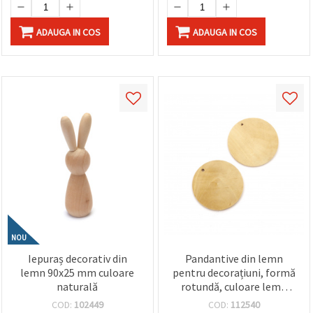
ADAUGA IN COS
ADAUGA IN COS
NOU
Iepuraș decorativ din
Pandantive din lemn
lemn 90x25 mm culoare
pentru decorațiuni, formă
naturală
rotundă, culoare lemn
natural, 40x5 mm, orificiu
COD:
102449
COD:
112540