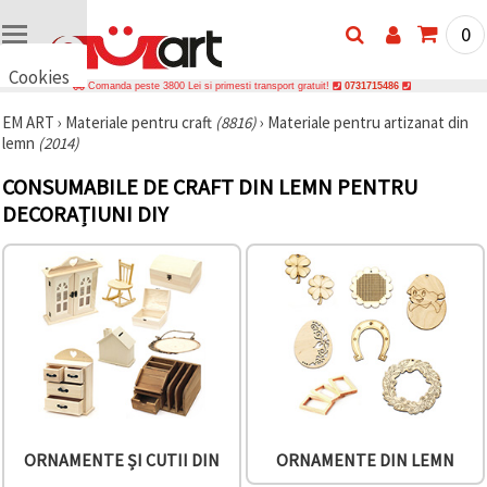
0
Cookies
Comanda peste 3800 Lei si primesti transport gratuit!
0731715486
🍪 Bună,
EM ART
›
Materiale pentru craft
(8816)
›
Materiale pentru artizanat din
vrem să vă
lemn
(2014)
oferim
câteva
cookie -uri.
CONSUMABILE DE CRAFT DIN LEMN PENTRU
Cu toate
DECORAȚIUNI DIY
acestea, ele
sunt diferite
de cele pe
care le
cunoașteți,
suntem
siguri că
veți avea
cea mai
tare
experiență
aici,
amintindu-
vă de
preferințele
ORNAMENTE ȘI CUTII DIN
ORNAMENTE DIN LEMN
și re-