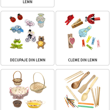
vizitele.
LEMN
Puteți fi de
acord să
utilizați
toate
cookie -
urile făcând
clic pe "pe
site!" Sau să
vă indicați
preferințele
în setări
selectând
un tip de
cookie -uri
DECUPAJE DIN LEMN
CLEME DIN LEMN
dat și
făcând clic
pe butonul
"Salvați"
Аcceptati
toate!
Setări