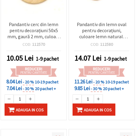
Pandantiv cerc din lemn
Pandantiv din lemn oval
pentru decorațiuni 50x5
pentru decorațiuni,
mm, gaură 2 mm, culoare
culoare lemn natural,
lemn natur - 2 bucăți
57x31x6 mm, orificiu 2
COD:
112570
COD:
112580
mm – 2 bucăți
10.05
Lei
14.07
Lei
1-9 pachet
1-9 pachet
REDUCERI
REDUCERI
PENTRU CANTITATE
PENTRU CANTITATE
8.04 Lei
11.26 Lei
- 20 %
10-19 pachet
- 20 %
10-19 pachet
7.04 Lei
9.85 Lei
- 30 %
20 pachet +
- 30 %
20 pachet +
ADAUGA IN COS
ADAUGA IN COS