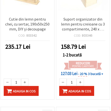
Cutie din lemn pentru
Suport organizator din
chei, cu sertar, 190x50x250
lemn pentru creioane cu 3
mm, DIY și decoupage
compartimente, 240 x 78
x 100 mm
COD:
803342
COD:
803346
235.17
Lei
158.79
Lei
1-2 bucată
REDUCERI
PENTRU CANTITATE
127.03 Lei
- 20 %
3 bucată +
ADAUGA IN COS
ADAUGA IN COS