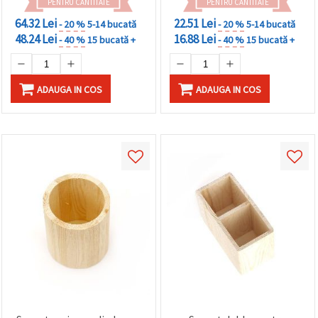
PENTRU CANTITATE
PENTRU CANTITATE
64.32 Lei
22.51 Lei
- 20 %
5-14 bucată
- 20 %
5-14 bucată
48.24 Lei
16.88 Lei
- 40 %
15 bucată +
- 40 %
15 bucată +
ADAUGA IN COS
ADAUGA IN COS