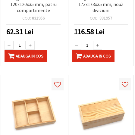
120x120x35 mm, patru
173x173x35 mm, nouă
compartimente
diviziuni
COD:
831956
COD:
831957
62.31
Lei
116.58
Lei
ADAUGA IN COS
ADAUGA IN COS