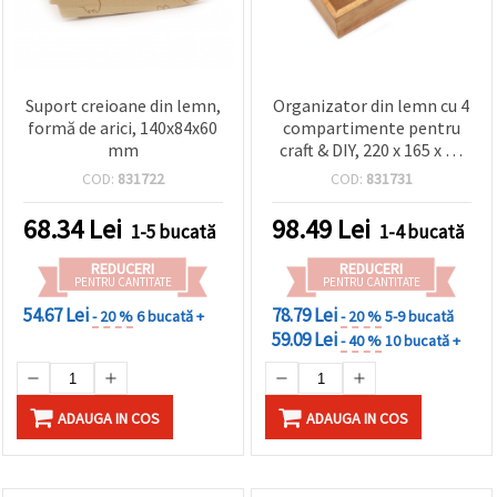
Suport creioane din lemn,
Organizator din lemn cu 4
formă de arici, 140x84x60
compartimente pentru
mm
craft & DIY, 220 x 165 x 55
mm
COD:
831722
COD:
831731
68.34
Lei
98.49
Lei
1-5 bucată
1-4 bucată
REDUCERI
REDUCERI
PENTRU CANTITATE
PENTRU CANTITATE
54.67 Lei
78.79 Lei
- 20 %
6 bucată +
- 20 %
5-9 bucată
59.09 Lei
- 40 %
10 bucată +
ADAUGA IN COS
ADAUGA IN COS