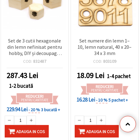
Set de 3 cutii hexagonale
Set numere din lemn 1–
din lemn nefinisat pentru
10, lemn natural, 40 x 20–
hobby, DIY și decoupage,
34 x 3 mm
dimensiuni: 157x134x85
COD:
832487
COD:
803109
mm, 120x105x70 mm,
85x75x55 mm
287.43
Lei
18.09
Lei
1-4 pachet
1-2 bucată
REDUCERI
PENTRU CANTITATE
REDUCERI
16.28 Lei
- 10 %
5 pachet +
PENTRU CANTITATE
229.94 Lei
- 20 %
3 bucată +
ADAUGA IN COS
ADAUGA IN COS