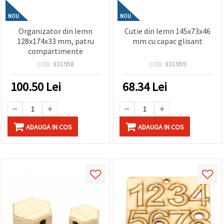
NOU
NOU
Organizator din lemn
Cutie din lemn 145x73x46
128x174x33 mm, patru
mm cu capac glisant
compartimente
COD:
831958
COD:
831959
100.50
Lei
68.34
Lei
ADAUGA IN COS
ADAUGA IN COS