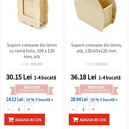
Suport creioane din lemn
Suport creioane din lemn,
cu ramă foto, 100 x 120
alb, 125x55x120 mm
mm, alb
COD:
803263
COD:
803264
30.15
Lei
36.18
Lei
1-4 bucată
1-4 bucată
REDUCERI
REDUCERI
PENTRU CANTITATE
PENTRU CANTITATE
24.12 Lei
28.94 Lei
- 20 %
5 bucată +
- 20 %
5 bucată +
ADAUGA IN COS
ADAUGA IN COS