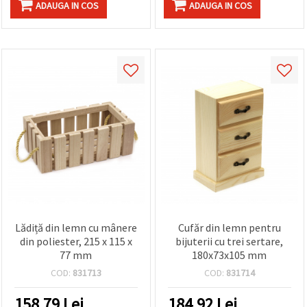
ADAUGA IN COS
ADAUGA IN COS
Lădiță din lemn cu mânere
Cufăr din lemn pentru
din poliester, 215 x 115 x
bijuterii cu trei sertare,
77 mm
180x73x105 mm
COD:
831713
COD:
831714
158.79
Lei
184.92
Lei