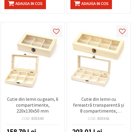
ADAUGA IN COS
ADAUGA IN COS
Cutie din lemn cu geam, 6
Cutie din lemn cu
compartimente,
fereastră transparentă și
220x130x50 mm
8 compartimente,
290x130x50 mm,
COD:
803340
COD:
803341
organizator pentru hobby
și craft
158.79
Lei
203.01
Lei