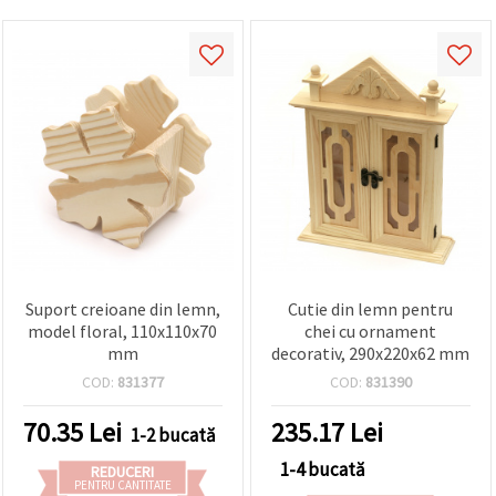
Suport creioane din lemn,
Cutie din lemn pentru
model floral, 110x110x70
chei cu ornament
mm
decorativ, 290x220x62 mm
COD:
831377
COD:
831390
70.35
Lei
235.17
Lei
1-2 bucată
1-4 bucată
REDUCERI
PENTRU CANTITATE