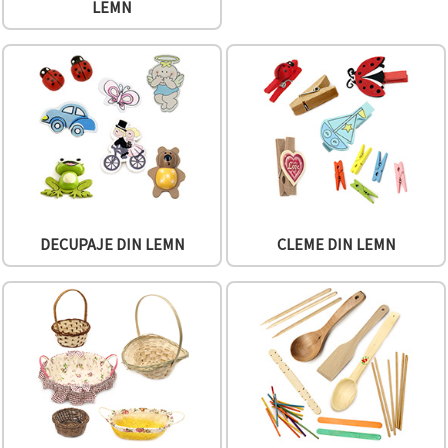
vizitele.
LEMN
Puteți fi de
acord să
utilizați
toate
cookie -
urile făcând
clic pe "pe
site!" Sau să
vă indicați
preferințele
în setări
selectând
un tip de
cookie -uri
DECUPAJE DIN LEMN
CLEME DIN LEMN
dat și
făcând clic
pe butonul
"Salvați"
Аcceptati
toate!
Setări