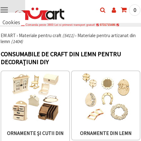
0
Cookies
Comanda peste 3800 Lei si primesti transport gratuit!
0731715486
🍪 Bună,
EM ART
›
Materiale pentru craft
(5411)
›
Materiale pentru artizanat din
vrem să vă
lemn
(1404)
oferim
câteva
cookie -uri.
CONSUMABILE DE CRAFT DIN LEMN PENTRU
Cu toate
DECORAȚIUNI DIY
acestea, ele
sunt diferite
de cele pe
care le
cunoașteți,
suntem
siguri că
veți avea
cea mai
tare
experiență
aici,
amintindu-
vă de
preferințele
ORNAMENTE ȘI CUTII DIN
ORNAMENTE DIN LEMN
și re-