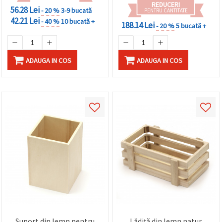
REDUCERI
56.28 Lei
- 20 %
3-9 bucată
PENTRU CANTITATE
42.21 Lei
- 40 %
10 bucată +
188.14 Lei
- 20 %
5 bucată +
ADAUGA IN COS
ADAUGA IN COS
Suport din lemn pentru
Lădiță din lemn natur