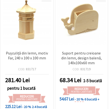
Pușculiță din lemn, motiv
Suport pentru creioane
Far, 240 x 100 x 100 mm
din lemn, design balenă,
140x100x60 mm
COD:
831717
COD:
831719
281.40
Lei
68.34
Lei
1-5 bucată
pentru 1 bucată
REDUCERI
PENTRU CANTITATE
REDUCERI
54.67 Lei
- 20 %
6 bucată +
PENTRU CANTITATE
225.12 Lei
- 20 %
2-4 bucată