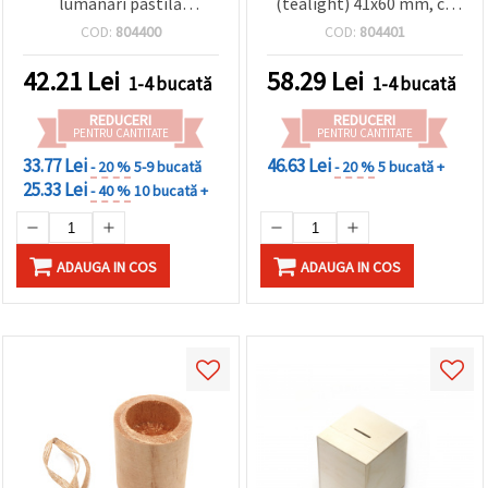
lumânări pastilă
(tealight) 41x60 mm, cu
(tealight) 40x15 mm, cu
panglică din iută 530x7
COD:
804400
COD:
804401
panglică din iută 380x7
mm, compatibil cu
mm
lumânare 40x25 mm
42.21
Lei
58.29
Lei
1-4 bucată
1-4 bucată
REDUCERI
REDUCERI
PENTRU CANTITATE
PENTRU CANTITATE
33.77 Lei
46.63 Lei
- 20 %
5-9 bucată
- 20 %
5 bucată +
25.33 Lei
- 40 %
10 bucată +
ADAUGA IN COS
ADAUGA IN COS