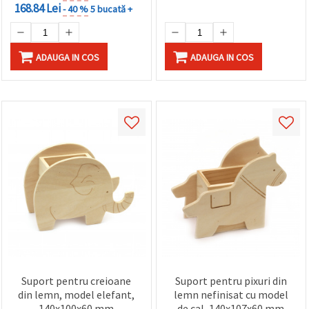
168.84 Lei
- 40 %
5 bucată +
ADAUGA IN COS
ADAUGA IN COS
Suport pentru creioane
Suport pentru pixuri din
din lemn, model elefant,
lemn nefinisat cu model
140x100x60 mm
de cal, 140x107x60 mm