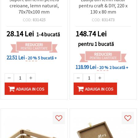
creioane, lemn natural,
pentru craft & DIY, 220 x
70x70x100 mm
130 x 80 mm
COD:
831425
COD:
831473
28.14
Lei
148.74
Lei
1-4 bucată
pentru 1 bucată
REDUCERI
PENTRU CANTITATE
REDUCERI
22.51 Lei
- 20 %
5 bucată +
PENTRU CANTITATE
118.99 Lei
- 20 %
2 bucată +
ADAUGA IN COS
ADAUGA IN COS