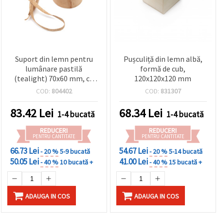
Suport din lemn pentru
Pușculiță din lemn albă,
lumânare pastilă
formă de cub,
(tealight) 70x60 mm, cu
120x120x120 mm
panglică din iută 300x7
COD:
804402
COD:
831307
mm, pentru lumânare
40x25 mm
83.42
Lei
68.34
Lei
1-4 bucată
1-4 bucată
REDUCERI
REDUCERI
PENTRU CANTITATE
PENTRU CANTITATE
66.73 Lei
54.67 Lei
- 20 %
5-9 bucată
- 20 %
5-14 bucată
50.05 Lei
41.00 Lei
- 40 %
10 bucată +
- 40 %
15 bucată +
ADAUGA IN COS
ADAUGA IN COS