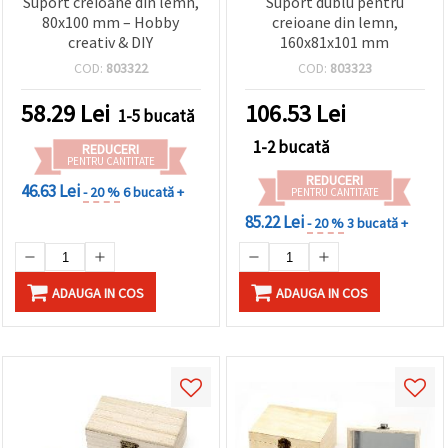
Suport creioane din lemn,
Suport dublu pentru
80x100 mm – Hobby
creioane din lemn,
creativ & DIY
160x81x101 mm
COD:
803322
COD:
803323
58.29
Lei
106.53
Lei
1-5 bucată
1-2 bucată
REDUCERI
PENTRU CANTITATE
REDUCERI
46.63 Lei
- 20 %
6 bucată +
PENTRU CANTITATE
85.22 Lei
- 20 %
3 bucată +
ADAUGA IN COS
ADAUGA IN COS