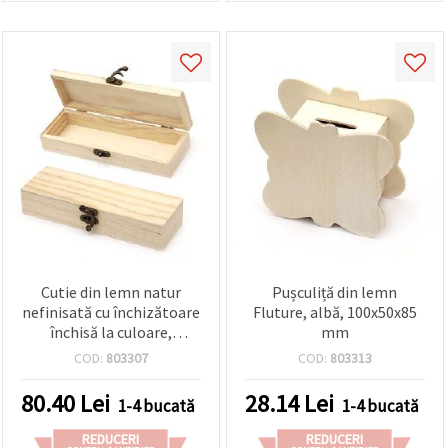
Cutie din lemn natur
Pușculiță din lemn
nefinisată cu închizătoare
Fluture, albă, 100x50x85
închisă la culoare,
mm
210x70x40 mm
COD:
803307
COD:
803313
80.40
Lei
28.14
Lei
1-4 bucată
1-4 bucată
REDUCERI
REDUCERI