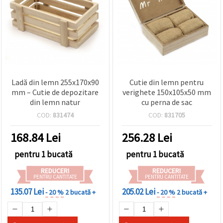
Ladă din lemn 255x170x90
Cutie din lemn pentru
mm – Cutie de depozitare
verighete 150x105x50 mm
din lemn natur
cu perna de sac
COD:
831474
COD:
831705
168.84
Lei
256.28
Lei
pentru 1 bucată
pentru 1 bucată
REDUCERI
REDUCERI
PENTRU CANTITATE
PENTRU CANTITATE
135.07 Lei
205.02 Lei
- 20 %
2 bucată +
- 20 %
2 bucată +