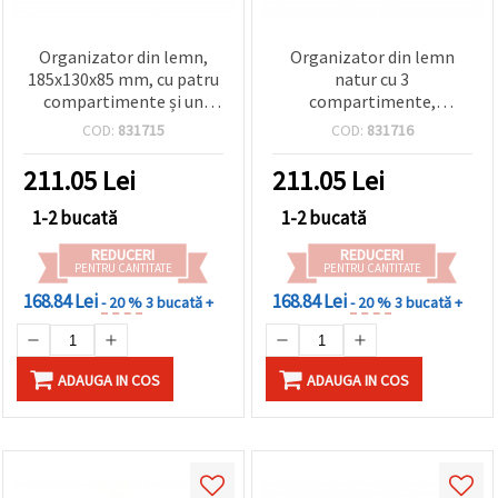
Organizator din lemn,
Organizator din lemn
185x130x85 mm, cu patru
natur cu 3
compartimente și un
compartimente,
sertar – lemn natur
165x125x105 mm
COD:
831715
COD:
831716
pentru hobby, craft și
decoupage
211.05
Lei
211.05
Lei
1-2 bucată
1-2 bucată
REDUCERI
REDUCERI
PENTRU CANTITATE
PENTRU CANTITATE
168.84 Lei
168.84 Lei
- 20 %
3 bucată +
- 20 %
3 bucată +
ADAUGA IN COS
ADAUGA IN COS