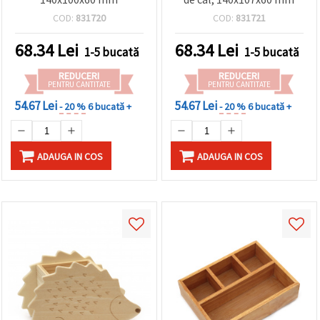
COD:
831720
COD:
831721
68.34
Lei
68.34
Lei
1-5 bucată
1-5 bucată
REDUCERI
REDUCERI
PENTRU CANTITATE
PENTRU CANTITATE
54.67 Lei
54.67 Lei
- 20 %
6 bucată +
- 20 %
6 bucată +
ADAUGA IN COS
ADAUGA IN COS