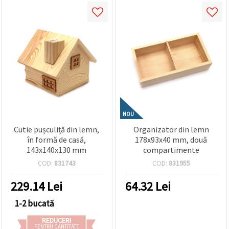
NOU
Cutie pușculiță din lemn,
Organizator din lemn
în formă de casă,
178x93x40 mm, două
143x140x130 mm
compartimente
COD:
831743
COD:
831955
229.14
Lei
64.32
Lei
1-2 bucată
REDUCERI
PENTRU CANTITATE