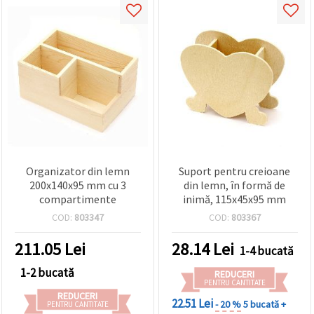
Organizator din lemn
Suport pentru creioane
200x140x95 mm cu 3
din lemn, în formă de
compartimente
inimă, 115x45x95 mm
COD:
803347
COD:
803367
211.05
Lei
28.14
Lei
1-4 bucată
1-2 bucată
REDUCERI
PENTRU CANTITATE
REDUCERI
22.51 Lei
- 20 %
5 bucată +
PENTRU CANTITATE