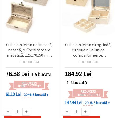
Cutie din lemn nefinisată,
Cutie din lemn cu oglindă,
netedă, cu închizătoare
cu două niveluri de
metalică, 125x70x50 mm
compartimente,
– pentru decorat, DIY &
150x120x70 mm
COD:
803324
COD:
803326
hobby
76.38
Lei
184.92
Lei
1-5 bucată
1-4 bucată
REDUCERI
PENTRU CANTITATE
REDUCERI
61.10 Lei
- 20 %
6 bucată +
PENTRU CANTITATE
147.94 Lei
- 20 %
5 bucată +