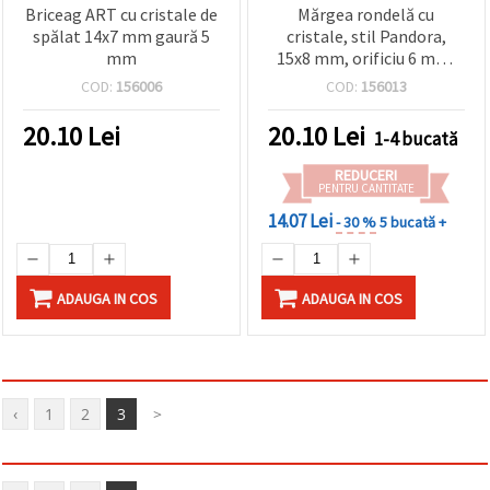
Briceag ART cu cristale de
Mărgea rondelă cu
spălat 14x7 mm gaură 5
cristale, stil Pandora,
mm
15x8 mm, orificiu 6 mm,
pentru bijuterii handmade
COD:
156006
COD:
156013
20.10
Lei
20.10
Lei
1-4 bucată
REDUCERI
PENTRU CANTITATE
14.07 Lei
- 30 %
5 bucată +
ADAUGA IN COS
ADAUGA IN COS
‹
1
2
3
>