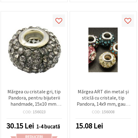
Mărgea cu cristale gri, tip
Mărgea ART din metal și
Pandora, pentru bijuterii
sticlă cu cristale, tip
handmade, 15x10 mm,
Pandora, 14x9 mm, gaură
gaură 5 mm
5 mm
COD:
156023
COD:
156008
30.15
Lei
15.08
Lei
1-4 bucată
REDUCERI