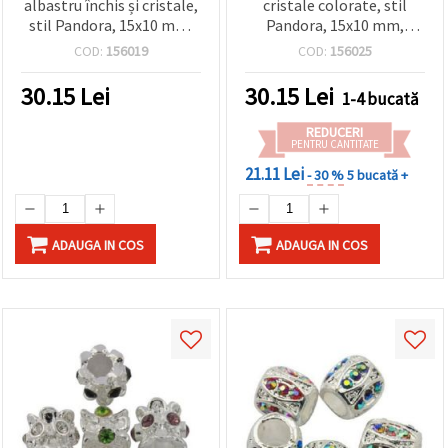
albastru închis și cristale,
cristale colorate, stil
stil Pandora, 15x10 mm,
Pandora, 15x10 mm,
orificiu 5 mm – pentru
orificiu 5 mm
COD:
156019
COD:
156025
bijuterii handmade, hobby
și DIY
30.15
Lei
30.15
Lei
1-4 bucată
REDUCERI
PENTRU CANTITATE
21.11 Lei
- 30 %
5 bucată +
ADAUGA IN COS
ADAUGA IN COS