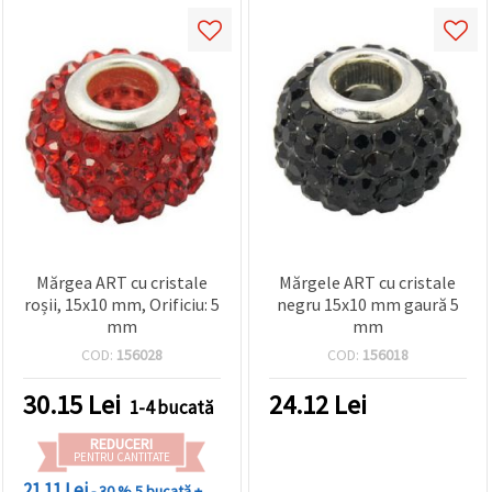
Mărgea ART cu cristale
Mărgele ART cu cristale
roșii, 15x10 mm, Orificiu: 5
negru 15x10 mm gaură 5
mm
mm
COD:
156028
COD:
156018
30.15
Lei
24.12
Lei
1-4 bucată
REDUCERI
PENTRU CANTITATE
21.11 Lei
- 30 %
5 bucată +