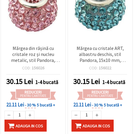
Mărgea din rășină cu
Mărgea cu cristale ART,
cristale roz și nucleu
albastru deschis, stil
metalic, stil Pandora,
Pandora, 15x10 mm,
15x10 mm, gaură 5 mm
orificiu 5 mm
COD:
156026
COD:
156022
30.15
Lei
30.15
Lei
1-4 bucată
1-4 bucată
REDUCERI
REDUCERI
PENTRU CANTITATE
PENTRU CANTITATE
21.11 Lei
21.11 Lei
- 30 %
5 bucată +
- 30 %
5 bucată +
ADAUGA IN COS
ADAUGA IN COS