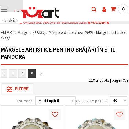
0
Cookies
Comanda peste 3800 Lei si primesti transport gratuit!
0731715486
🍪 Bună,
EM ART
›
Margele
(11839)
›
Mărgele decorative
(842)
›
Mărgele artistice
vrem să vă
(211)
oferim
câteva
cookie -uri.
MĂRGELE ARTISTICE PENTRU BRĂȚĂRI ÎN STIL
Cu toate
PANDORA
acestea, ele
sunt diferite
de cele pe
care le
‹
1
2
3
>
cunoașteți,
suntem
118 articole | pagini 3/3
siguri că
FILTRE
veți avea
cea mai
tare
Sorteaza:
Vizualizare pagină:
experiență
aici,
amintindu-
vă de
preferințele
și re-