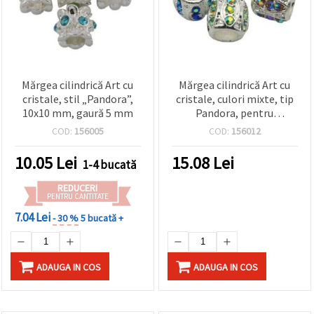
Mărgea cilindrică Art cu
Mărgea cilindrică Art cu
cristale, stil „Pandora”,
cristale, culori mixte, tip
10x10 mm, gaură 5 mm
Pandora, pentru
confecționarea
COD:
156005
COD:
156012
bijuteriilor, 10x10 mm,
orificiu 5 mm
10.05
Lei
15.08
Lei
1-4 bucată
REDUCERI
PENTRU CANTITATE
7.04 Lei
- 30 %
5 bucată +
ADAUGA IN COS
ADAUGA IN COS