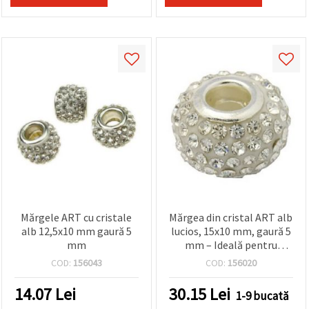
Mărgele ART cu cristale
Mărgea din cristal ART alb
alb 12,5x10 mm gaură 5
lucios, 15x10 mm, gaură 5
mm
mm – Ideală pentru
accesorii handmade și
COD:
156043
COD:
156020
designuri creative
14.07
Lei
30.15
Lei
1-9 bucată