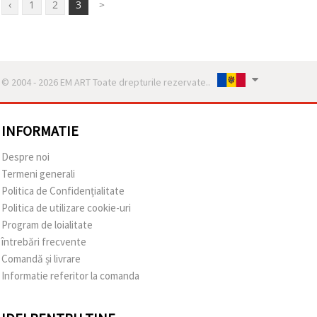
‹
1
2
3
>
© 2004 - 2026 EM ART Toate drepturile rezervate..
INFORMATIE
Despre noi
Termeni generali
Politica de Confidențialitate
Politica de utilizare cookie-uri
Program de loialitate
întrebări frecvente
Comandă și livrare
Informatie referitor la comanda