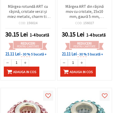
Mărgea rotundă ART cu
Mărgea ART din rășină
rășină, cristale verzi și
mov cu cristale, 15x10
miez metalic, charm tip
mm, gaură 5 mm,
Pandora, 15x10 mm,
compatibilă cu brățări tip
COD:
156024
COD:
156027
orificiu 5 mm
Pandora
30.15
Lei
30.15
Lei
1-4 bucată
1-4 bucată
REDUCERI
REDUCERI
PENTRU CANTITATE
PENTRU CANTITATE
21.11 Lei
21.11 Lei
- 30 %
5 bucată +
- 30 %
5 bucată +
ADAUGA IN COS
ADAUGA IN COS