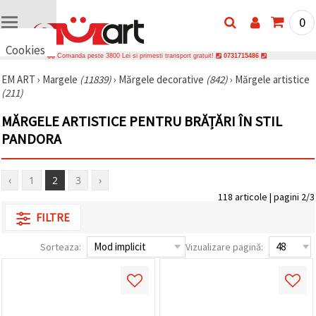
0
Cookies
Comanda peste 3800 Lei si primesti transport gratuit!
0731715486
🍪 Bună,
EM ART
›
Margele
(11839)
›
Mărgele decorative
(842)
›
Mărgele artistice
vrem să vă
(211)
oferim
câteva
cookie -uri.
MĂRGELE ARTISTICE PENTRU BRĂȚĂRI ÎN STIL
Cu toate
PANDORA
acestea, ele
sunt diferite
de cele pe
care le
‹
1
2
3
›
cunoașteți,
suntem
118 articole | pagini 2/3
siguri că
FILTRE
veți avea
cea mai
tare
Sorteaza:
Vizualizare pagină:
experiență
aici,
amintindu-
vă de
preferințele
și re-