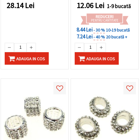
28.14
Lei
12.06
Lei
1-9 bucată
REDUCERI
PENTRU CANTITATE
8.44 Lei
- 30 %
10-19 bucată
7.24 Lei
- 40 %
20 bucată +
ADAUGA IN COS
ADAUGA IN COS