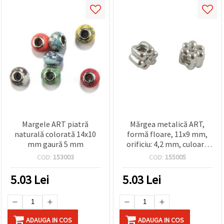
Margele ART piatră
Mărgea metalică ART,
naturală colorată 14x10
formă floare, 11x9 mm,
mm gaură 5 mm
orificiu: 4,2 mm, culoare
argintie
COD:
153003
COD:
155005
5.03
Lei
5.03
Lei
ADAUGA IN COS
ADAUGA IN COS