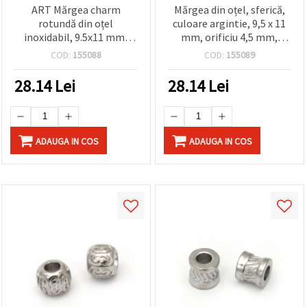
ART Mărgea charm
Mărgea din oțel, sferică,
rotundă din oțel
culoare argintie, 9,5 x 11
inoxidabil, 9.5x11 mm,
mm, orificiu 4,5 mm,
gaură: 4.5 mm, culoare
accesorii pentru bijuterii
COD:
155088
COD:
155089
argintie
DIY
28.14
Lei
28.14
Lei
ADAUGA IN COS
ADAUGA IN COS