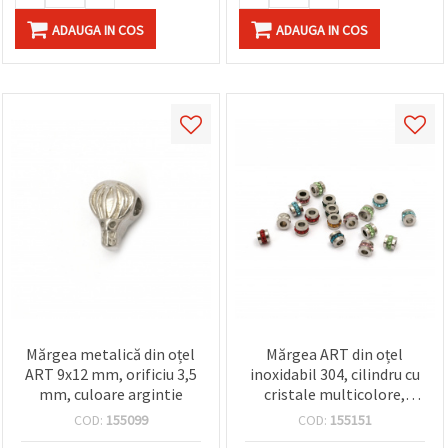
ADAUGA IN COS
ADAUGA IN COS
Mărgea metalică din oțel
Mărgea ART din oțel
ART 9x12 mm, orificiu 3,5
inoxidabil 304, cilindru cu
mm, culoare argintie
cristale multicolore,
culoare argintie, 5x7 mm,
COD:
155099
COD:
155151
gaură: 3 mm