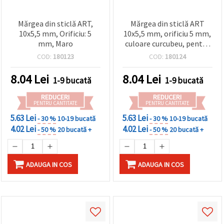
Mărgea din sticlă ART,
Mărgea din sticlă ART
10x5,5 mm, Orificiu: 5
10x5,5 mm, orificiu 5 mm,
mm, Maro
culoare curcubeu, pentru
bijuterii handmade
COD:
180123
COD:
180124
8.04
Lei
8.04
Lei
1-9 bucată
1-9 bucată
REDUCERI
REDUCERI
PENTRU CANTITATE
PENTRU CANTITATE
5.63 Lei
5.63 Lei
- 30 %
10-19 bucată
- 30 %
10-19 bucată
4.02 Lei
4.02 Lei
- 50 %
20 bucată +
- 50 %
20 bucată +
ADAUGA IN COS
ADAUGA IN COS