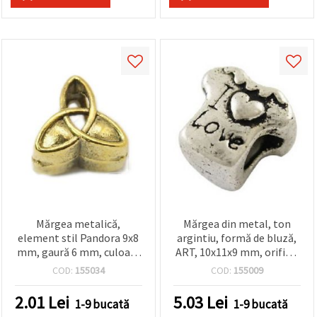
Mărgea metalică,
Mărgea din metal, ton
element stil Pandora 9x8
argintiu, formă de bluză,
mm, gaură 6 mm, culoare
ART, 10x11x9 mm, orificiu
auriu antic
4,5 mm – ideală pentru
COD:
155034
COD:
155009
accesorii handmade,
bijuterii DIY și craft de
2.01
Lei
5.03
Lei
1-9 bucată
1-9 bucată
modă