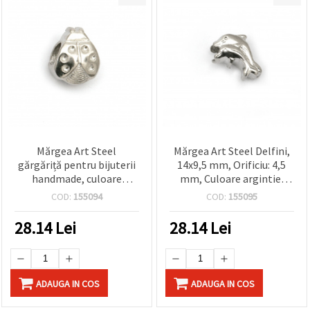
Mărgea Art Steel
Mărgea Art Steel Delfini,
gărgăriță pentru bijuterii
14x9,5 mm, Orificiu: 4,5
handmade, culoare
mm, Culoare argintie,
argintie, 8x8.5 mm,
pentru bijuterii DIY
COD:
155094
COD:
155095
orificiu 4.8 mm
28.14
Lei
28.14
Lei
ADAUGA IN COS
ADAUGA IN COS