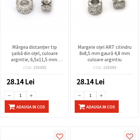
Mărgea distanțier tip
Margele oțel ART cilindru
șaibă din oțel, culoare
8x8,5 mm gaură 4,8 mm
argintie, 6,5x11,5 mm,
culoare argintiu
orificiu 4,5 mm
COD:
155092
COD:
155093
28.14
Lei
28.14
Lei
ADAUGA IN COS
ADAUGA IN COS