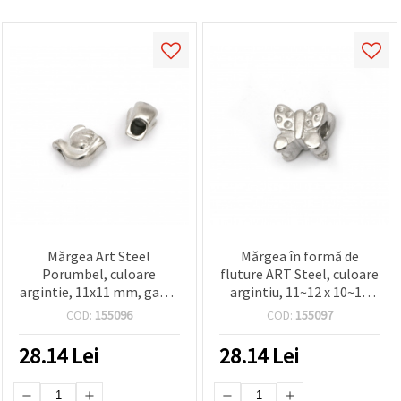
Mărgea Art Steel
Mărgea în formă de
Porumbel, culoare
fluture ART Steel, culoare
argintie, 11x11 mm, gaură
argintiu, 11~12 x 10~11
4,5 mm
mm, gaură 4,2~4,8 mm
COD:
155096
COD:
155097
28.14
Lei
28.14
Lei