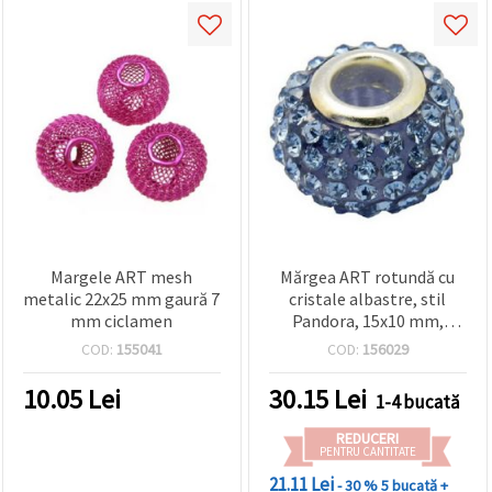
Margele ART mesh
Mărgea ART rotundă cu
metalic 22x25 mm gaură 7
cristale albastre, stil
mm ciclamen
Pandora, 15x10 mm,
orificiu 5 mm
COD:
155041
COD:
156029
10.05
Lei
30.15
Lei
1-4 bucată
REDUCERI
PENTRU CANTITATE
21.11 Lei
- 30 %
5 bucată +