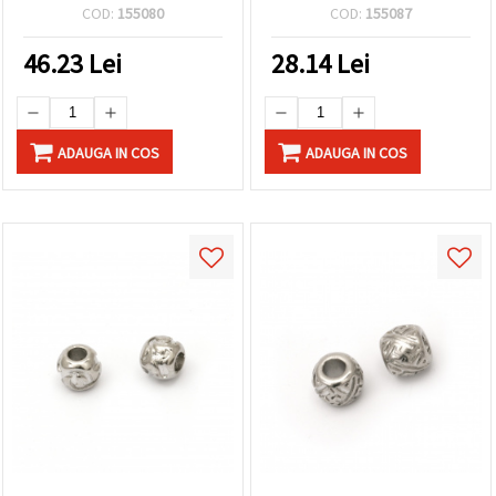
mm culoare argintiu
COD:
155080
COD:
155087
46.23
Lei
28.14
Lei
ADAUGA IN COS
ADAUGA IN COS