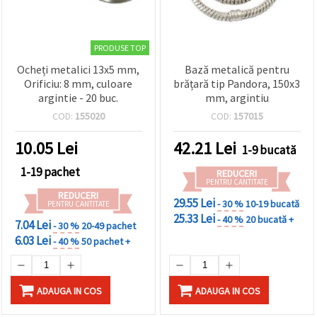
PRODUSE TOP
Ocheți metalici 13x5 mm,
Bază metalică pentru
Orificiu: 8 mm, culoare
brățară tip Pandora, 150x3
argintie - 20 buc.
mm, argintiu
COD:
155020
COD:
157015
10.05
Lei
42.21
Lei
1-9 bucată
1-19 pachet
REDUCERI
PENTRU CANTITATE
REDUCERI
29.55 Lei
- 30 %
10-19 bucată
PENTRU CANTITATE
25.33 Lei
- 40 %
20 bucată +
7.04 Lei
- 30 %
20-49 pachet
6.03 Lei
- 40 %
50 pachet +
ADAUGA IN COS
ADAUGA IN COS