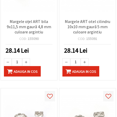
Margele oțel ART bila
Margele ART otel cilindru
9x11,5 mm gaură 4,8 mm
10x10 mm gaură 5 mm
culoare argintiu
culoare argintiu
COD:
155090
COD:
155091
28.14
Lei
28.14
Lei
ADAUGA IN COS
ADAUGA IN COS