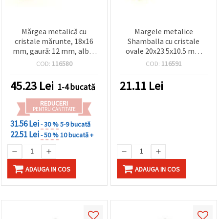
Mărgea metalică cu
Margele metalice
cristale mărunte, 18x16
Shamballa cu cristale
mm, gaură: 12 mm, alb și
ovale 20x23.5x10.5 mm
argintiu (culoare), pentru
gaură 1,5 mm argintie
COD:
116580
COD:
116591
bijuterii handmade și
proiecte hobby/DIY
45.23
Lei
21.11
Lei
1-4 bucată
REDUCERI
PENTRU CANTITATE
31.56 Lei
- 30 %
5-9 bucată
22.51 Lei
- 50 %
10 bucată +
ADAUGA IN COS
ADAUGA IN COS