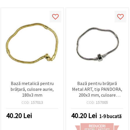
Bază metalică pentru
Bază pentru brățară
brățară, culoare aurie,
Metal ART, tip PANDORA,
180x3 mm
200x3 mm, culoare
argintie
COD:
157013
COD:
157005
40.20
Lei
40.20
Lei
1-9 bucată
REDUCERI
PENTRU CANTITATE