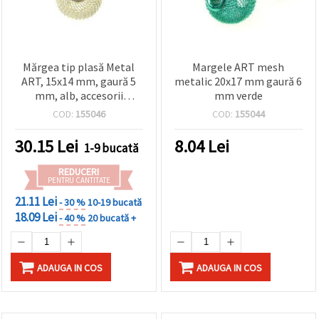
Mărgea tip plasă Metal
Margele ART mesh
ART, 15x14 mm, gaură 5
metalic 20x17 mm gaură 6
mm, alb, accesorii
mm verde
bijuterii - set 5 bucăți
COD:
155046
COD:
155044
30.15
Lei
8.04
Lei
1-9 bucată
REDUCERI
PENTRU CANTITATE
21.11 Lei
- 30 %
10-19 bucată
18.09 Lei
- 40 %
20 bucată +
ADAUGA IN COS
ADAUGA IN COS