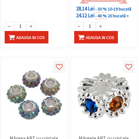
28.14 Lei
- 30 %
10-19 bucată
24.12 Lei
- 40 %
20 bucată +
ADAUGA IN COS
ADAUGA IN COS
Mărgea ART cu cristale,
Mărgele ART cu cristale