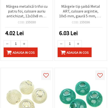
Mărgea metalică trifoi cu
Mărgele tip șaibă Metal
patru foi, culoare auriu
ART, culoare argintie,
antichizat, 12x10x8 mm,
10x5 mm, gaură 5 mm, set
gaură 4.5 mm, element
5 buc., pentru bijuterii
COD:
155030
COD:
155036
stil Pandora
handmade
4.02
Lei
6.03
Lei
ADAUGA IN COS
ADAUGA IN COS