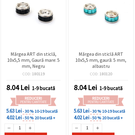
vizitele.
Puteți fi de
acord să
utilizați
toate
cookie -
urile făcând
clic pe "pe
site!" Sau să
vă indicați
preferințele
Mărgea ART din sticlă,
Mărgea din sticlă ART
în setări
10x5,5 mm, Gaură mare: 5
10x5,5 mm, gaură: 5 mm,
selectând
mm, Negru
albastru
un tip de
cookie -uri
COD:
180119
COD:
180120
dat și
făcând clic
pe butonul
8.04
Lei
8.04
Lei
1-9 bucată
1-9 bucată
"Salvați"
REDUCERI
REDUCERI
PENTRU CANTITATE
PENTRU CANTITATE
Аcceptati
5.63 Lei
5.63 Lei
- 30 %
10-19 bucată
- 30 %
10-19 bucată
toate!
4.02 Lei
4.02 Lei
- 50 %
20 bucată +
- 50 %
20 bucată +
Setări