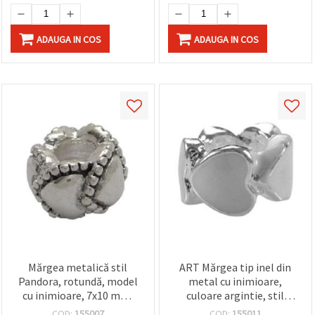
ADAUGA IN COS
ADAUGA IN COS
Mărgea metalică stil
ART Mărgea tip inel din
Pandora, rotundă, model
metal cu inimioare,
cu inimioare, 7x10 mm,
culoare argintie, stil
orificiu 4,2 mm, metal
PANDORA, 9,5x5 mm,
COD:
155007
COD:
155011