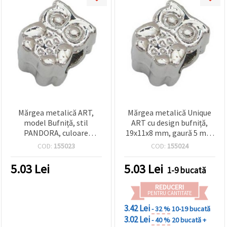
Mărgea metalică ART,
Mărgea metalică Unique
model Bufniță, stil
ART cu design bufniță,
PANDORA, culoare
19x11x8 mm, gaură 5 mm
argintie, 19x11x8 mm,
– alb – perfectă pentru
COD:
155023
COD:
155024
orificiu: 4,5 mm
bijuterii DIY creative și
handmade
5.03
Lei
5.03
Lei
1-9 bucată
REDUCERI
PENTRU CANTITATE
3.42 Lei
- 32 %
10-19 bucată
3.02 Lei
- 40 %
20 bucată +