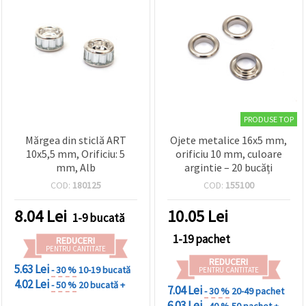
PRODUSE TOP
Mărgea din sticlă ART
Ojete metalice 16x5 mm,
10x5,5 mm, Orificiu: 5
orificiu 10 mm, culoare
mm, Alb
argintie – 20 bucăți
COD:
180125
COD:
155100
8.04
Lei
10.05
Lei
1-9 bucată
1-19 pachet
REDUCERI
PENTRU CANTITATE
REDUCERI
5.63 Lei
- 30 %
10-19 bucată
PENTRU CANTITATE
4.02 Lei
- 50 %
20 bucată +
7.04 Lei
- 30 %
20-49 pachet
6.03 Lei
- 40 %
50 pachet +