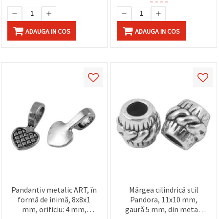
ADAUGA IN COS
ADAUGA IN COS
Pandantiv metalic ART, în
Mărgea cilindrică stil
formă de inimă, 8x8x1
Pandora, 11x10 mm,
mm, orificiu: 4 mm,
gaură 5 mm, din metal,
culoare argintiu, set 10
culoare argintie