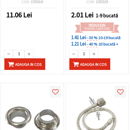
COD:
155016
COD:
155029
buc.
11.06
Lei
2.01
Lei
1-9 bucată
REDUCERI
PENTRU CANTITATE
1.41 Lei
- 30 %
10-19 bucată
1.21 Lei
- 40 %
20 bucată +
ADAUGA IN COS
ADAUGA IN COS