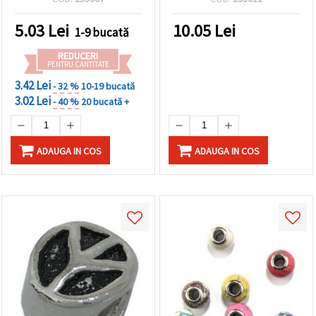
culoare argintiu
orificiu: 5 mm
5.03
Lei
10.05
Lei
1-9 bucată
REDUCERI
PENTRU CANTITATE
3.42 Lei
- 32 %
10-19 bucată
3.02 Lei
- 40 %
20 bucată +
ADAUGA IN COS
ADAUGA IN COS