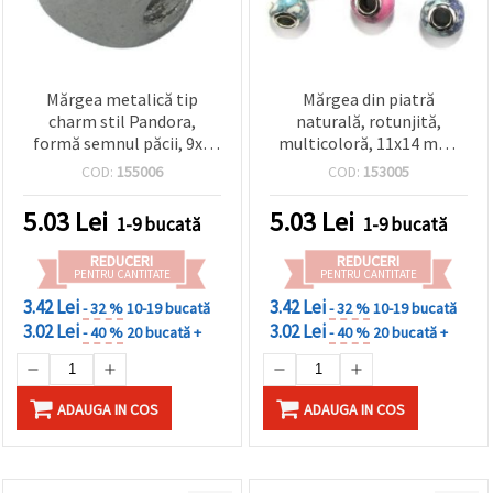
Mărgea metalică tip
Mărgea din piatră
charm stil Pandora,
naturală, rotunjită,
formă semnul păcii, 9x8
multicoloră, 11x14 mm,
mm, gaură 4,2 mm,
stil Pandora
COD:
155006
COD:
153005
culoare argintie
5.03
Lei
5.03
Lei
1-9 bucată
1-9 bucată
REDUCERI
REDUCERI
PENTRU CANTITATE
PENTRU CANTITATE
3.42 Lei
3.42 Lei
- 32 %
10-19 bucată
- 32 %
10-19 bucată
3.02 Lei
3.02 Lei
- 40 %
20 bucată +
- 40 %
20 bucată +
ADAUGA IN COS
ADAUGA IN COS