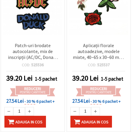
vizitele.
Puteți fi de
acord să
utilizați
toate
cookie -
urile făcând
clic pe "pe
site!" Sau să
Patch-uri brodate
Aplicații florale
vă indicați
preferințele
autocolante, mix de
autoadezive, modele
în setări
inscripții (AC/DC, Donald
mixte, 40~65 x 30~60 mm,
selectând
Duck, Cool), 65~85 x 30~45
3 buc.
un tip de
COD:
525536
COD:
525537
mm - 3 buc.
cookie -uri
dat și
39.20
Lei
39.20
Lei
1-5 pachet
1-5 pachet
făcând clic
pe butonul
"Salvați"
REDUCERI
REDUCERI
PENTRU CANTITATE
PENTRU CANTITATE
27.54 Lei
27.54 Lei
- 30 %
6 pachet +
- 30 %
6 pachet +
Аcceptati
toate!
Setări
ADAUGA IN COS
ADAUGA IN COS