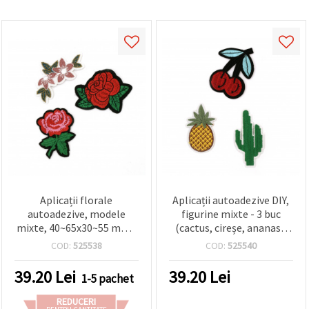
Aplicații florale
Aplicații autoadezive DIY,
autoadezive, modele
figurine mixte - 3 buc
mixte, 40~65x30~55 mm -
(cactus, cireșe, ananas),
Set de 3 bucăți
35~50 x 60~70 mm
COD:
525538
COD:
525540
39.20
Lei
39.20
Lei
1-5 pachet
REDUCERI