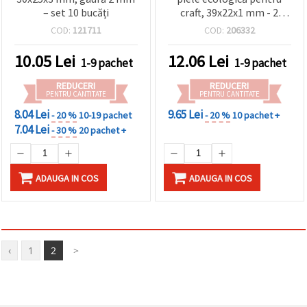
– set 10 bucăți
craft, 39x22x1 mm - 2
bucăți
COD:
121711
COD:
206332
10.05
Lei
12.06
Lei
1-9 pachet
1-9 pachet
REDUCERI
REDUCERI
PENTRU CANTITATE
PENTRU CANTITATE
8.04 Lei
9.65 Lei
- 20 %
10-19 pachet
- 20 %
10 pachet +
7.04 Lei
- 30 %
20 pachet +
ADAUGA IN COS
ADAUGA IN COS
‹
1
2
>