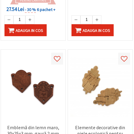
PENTRU CANTITATE
27.54 Lei
- 30 %
6 pachet +
ADAUGA IN COS
ADAUGA IN COS
Emblemă din lemn maro,
Elemente decorative din
30x25x3 mm, gaură 2 mm
piele ecologică pentru