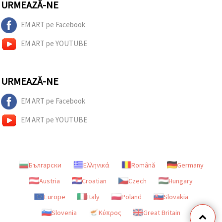
URMEAZĂ-NE
EM ART pe Facebook
EM ART pe YOUTUBE
URMEAZĂ-NE
EM ART pe Facebook
EM ART pe YOUTUBE
Български
Ελληνικά
Română
Germany
Austria
Croatian
Czech
Hungary
Europe
Italy
Poland
Slovakia
Slovenia
Κύπρος
Great Britain