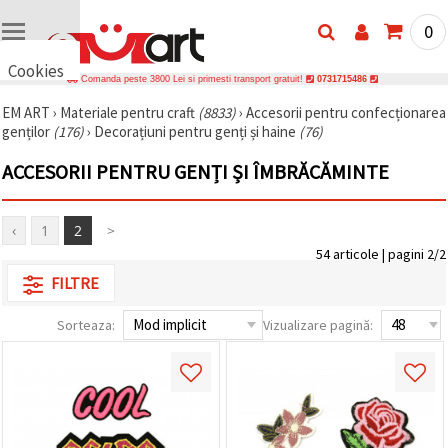
0
Cookies
Comanda peste 3800 Lei si primesti transport gratuit!
0731715486
🍪 Bună,
EM ART
›
Materiale pentru craft
(8833)
›
Accesorii pentru confecționarea
vrem să vă
genților
(176)
›
Decorațiuni pentru genți și haine
(76)
oferim
câteva
cookie -uri.
ACCESORII PENTRU GENȚI ȘI ÎMBRĂCĂMINTE
Cu toate
acestea, ele
sunt diferite
de cele pe
‹
1
2
>
care le
54 articole | pagini 2/2
cunoașteți,
suntem
FILTRE
siguri că
veți avea
cea mai
Sorteaza:
Vizualizare pagină:
tare
experiență
aici,
amintindu-
vă de
preferințele
și re-