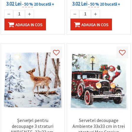
3.02 Lei
3.02 Lei
- 50 %
20 bucată +
- 50 %
20 bucată +
ADAUGA IN COS
ADAUGA IN COS
Șervețel pentru
Servetel decoupage
decoupage 3 straturi
Ambiente 33x33 cm in trei
AMBIENTE, 33x33 cm,
straturi Mos Craciun