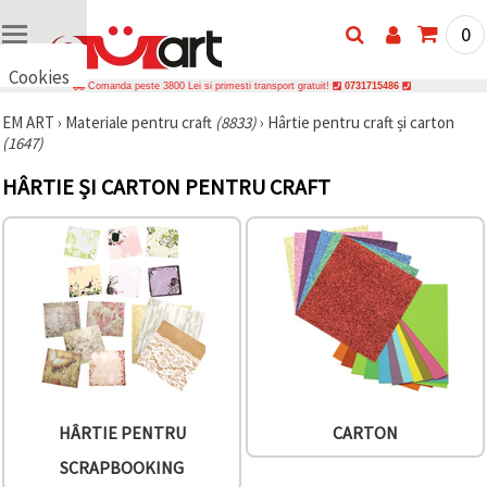
0
Cookies
Comanda peste 3800 Lei si primesti transport gratuit!
0731715486
🍪 Bună,
EM ART
›
Materiale pentru craft
(8833)
›
Hârtie pentru craft și carton
vrem să vă
(1647)
oferim
câteva
cookie -uri.
HÂRTIE ȘI CARTON PENTRU CRAFT
Cu toate
acestea, ele
sunt diferite
de cele pe
care le
cunoașteți,
suntem
siguri că
veți avea
cea mai
tare
experiență
aici,
amintindu-
HÂRTIE PENTRU
CARTON
vă de
preferințele
SCRAPBOOKING
și re-