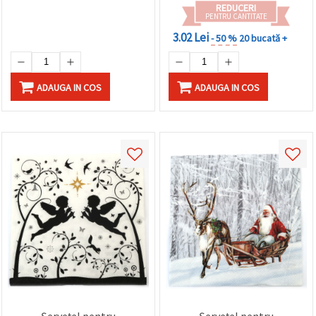
REDUCERI
PENTRU CANTITATE
3.02 Lei
- 50 %
20 bucată +
ADAUGA IN COS
ADAUGA IN COS
Șervețel pentru
Șervețel pentru