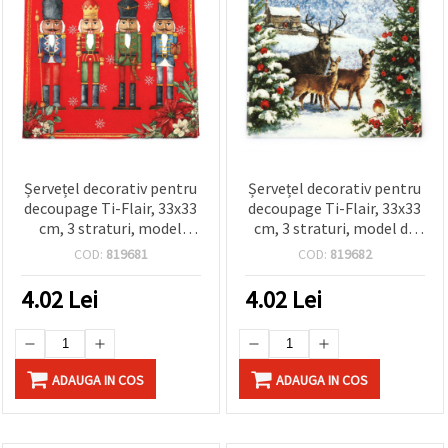
Șervețel decorativ pentru
Șervețel decorativ pentru
decoupage Ti-Flair, 33x33
decoupage Ti-Flair, 33x33
cm, 3 straturi, model
cm, 3 straturi, model de
Cvartet Spărgătorul de
Crăciun cu trei cerbi – 1
COD:
819681
COD:
819682
Nuci, roșu – 1 bucată
buc.
4.02
Lei
4.02
Lei
ADAUGA IN COS
ADAUGA IN COS