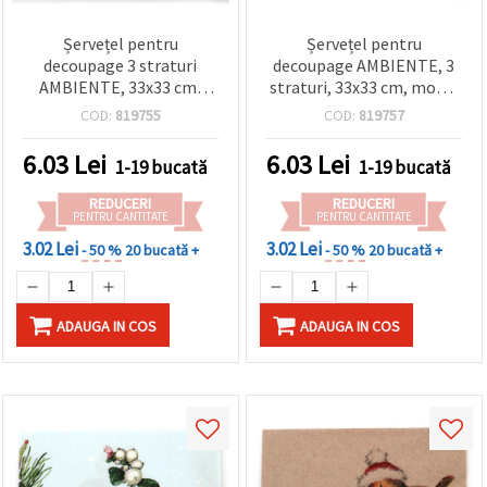
Șervețel pentru
Șervețel pentru
decoupage 3 straturi
decoupage AMBIENTE, 3
AMBIENTE, 33x33 cm,
straturi, 33x33 cm, model
Vrăbii în coroniță - 1
biscuiți din turtă dulce - 1
COD:
819755
COD:
819757
bucată
bucată
6.03
Lei
6.03
Lei
1-19 bucată
1-19 bucată
REDUCERI
REDUCERI
PENTRU CANTITATE
PENTRU CANTITATE
3.02 Lei
3.02 Lei
- 50 %
20 bucată +
- 50 %
20 bucată +
ADAUGA IN COS
ADAUGA IN COS