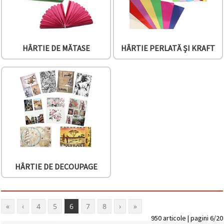
HÂRTIE DE MĂTASE
HÂRTIE PERLATĂ ȘI KRAFT
HÂRTIE DE DECOUPAGE
«
‹
4
5
6
7
8
›
»
950 articole | pagini 6/20