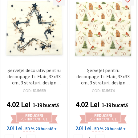
Șervețel decorativ pentru
Șervețel pentru
decoupage Ti-Flair, 33x33
decoupage Ti-Flair, 33x33
cm, 3 straturi, design
cm, 3 straturi, design
Nordisk Stjarna – 1 bucată
Piccola Decorazione
COD:
819669
COD:
819674
Invernale - 1 buc.
4.02
Lei
4.02
Lei
1-19 bucată
1-19 bucată
REDUCERI
REDUCERI
PENTRU CANTITATE
PENTRU CANTITATE
2.01 Lei
2.01 Lei
- 50 %
20 bucată +
- 50 %
20 bucată +