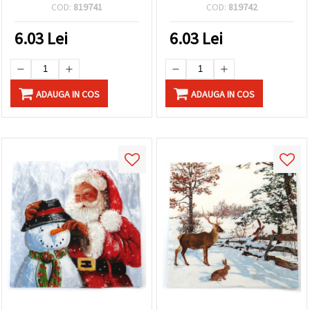
Gonks împodobind bradul
Helleborus și clopoței – 1
COD:
819741
COD:
819742
de Crăciun - 1 bucată
buc.
6.03
Lei
6.03
Lei
ADAUGA IN COS
ADAUGA IN COS