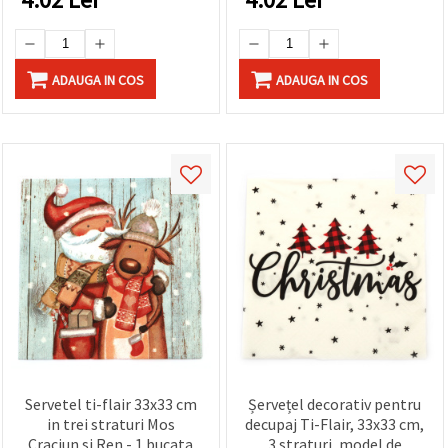
ADAUGA IN COS
ADAUGA IN COS
Servetel ti-flair 33x33 cm
Șervețel decorativ pentru
in trei straturi Mos
decupaj Ti-Flair, 33x33 cm,
Craciun si Ren - 1 bucata
3 straturi, model de