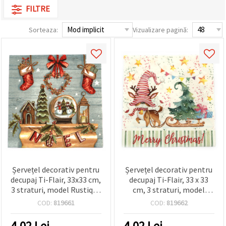
FILTRE
Sorteaza:
Vizualizare pagină:
Șervețel decorativ pentru
Șervețel decorativ pentru
decupaj Ti-Flair, 33x33 cm,
decupaj Ti-Flair, 33 x 33
3 straturi, model Rustique
cm, 3 straturi, model
Noel – 1 bucată
Gnom și Ren – 1 bucată
COD:
819661
COD:
819662
4.02
Lei
4.02
Lei