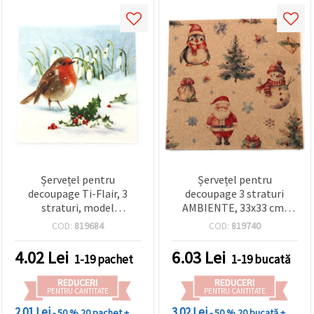
Șervețel pentru
Șervețel pentru
decoupage Ti-Flair, 3
decoupage 3 straturi
straturi, model
AMBIENTE, 33x33 cm,
Măcăleandru cu ilex și
Trio Natură de Crăciun - 1
COD:
819684
COD:
819740
ghiocei, 33x33 cm, 1 buc.
bucată
4.02
Lei
6.03
Lei
1-19 pachet
1-19 bucată
REDUCERI
REDUCERI
PENTRU CANTITATE
PENTRU CANTITATE
2.01 Lei
3.02 Lei
- 50 %
20 pachet +
- 50 %
20 bucată +