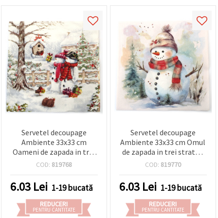
Servetel decoupage
Servetel decoupage
Ambiente 33x33 cm
Ambiente 33x33 cm Omul
Oameni de zapada in trei
de zapada in trei straturi
straturi care aduc cadouri
in natura - 1 bucata
COD:
819768
COD:
819770
- 1 bucata
6.03
Lei
6.03
Lei
1-19 bucată
1-19 bucată
REDUCERI
REDUCERI
PENTRU CANTITATE
PENTRU CANTITATE