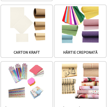
vizitele.
Puteți fi de
acord să
utilizați
toate
cookie -
urile făcând
clic pe "pe
site!" Sau să
vă indicați
preferințele
în setări
selectând
CARTON KRAFT
HÂRTIE CREPONATĂ
un tip de
cookie -uri
dat și
făcând clic
pe butonul
"Salvați"
Аcceptati
toate!
Setări