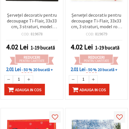
Șervețel decorativ pentru
Șervețel decorativ pentru
decoupage Ti-Flair, 33x33
decoupage Ti-Flair, 33x33
cm, 3 straturi, model
cm, 3 straturi, model roșu
Svart Julelys Black – 1
„Happy Wintertime” - 1
COD:
819678
COD:
819679
bucată
bucată
4.02
Lei
4.02
Lei
1-19 bucată
1-19 bucată
REDUCERI
REDUCERI
PENTRU CANTITATE
PENTRU CANTITATE
2.01 Lei
2.01 Lei
- 50 %
20 bucată +
- 50 %
20 bucată +
ADAUGA IN COS
ADAUGA IN COS