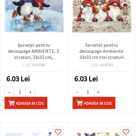
Șervețel pentru
Servetel pentru
decoupage AMBIENTE, 3
decoupage Ambiente
straturi, 33x33 cm,
33x33 cm trei straturi
Pinguini patinând - 1
Dree Dwarfs - 1 bucata
COD:
819749
COD:
819750
bucată
6.03
Lei
6.03
Lei
ADAUGA IN COS
ADAUGA IN COS