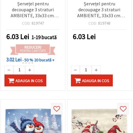
Șervețel pentru
Șervețel pentru
decoupage 3 straturi
decoupage 3 straturi
AMBIENTE, 33x33 cm,
AMBIENTE, 33x33 cm,
model Moș Crăciun și om
Conversație de seară de
COD:
819747
COD:
819748
de zăpadă - 1 bucată
iarnă - 1 bucată
6.03
Lei
6.03
Lei
1-19 bucată
REDUCERI
PENTRU CANTITATE
3.02 Lei
- 50 %
20 bucată +
ADAUGA IN COS
ADAUGA IN COS