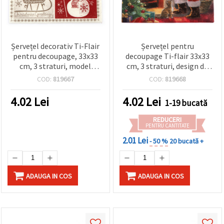
Șervețel decorativ Ti-Flair
Șervețel pentru
pentru decoupage, 33x33
decoupage Ti-flair 33x33
cm, 3 straturi, model
cm, 3 straturi, design de
Urări de Crăciun, roșu-
Crăciun „Moș Crăciun
COD:
819667
COD:
819668
taupe - 1 bucată
pune cadouri în ciorapi” –
1 bucată
4.02
Lei
4.02
Lei
1-19 bucată
REDUCERI
PENTRU CANTITATE
2.01 Lei
- 50 %
20 bucată +
ADAUGA IN COS
ADAUGA IN COS