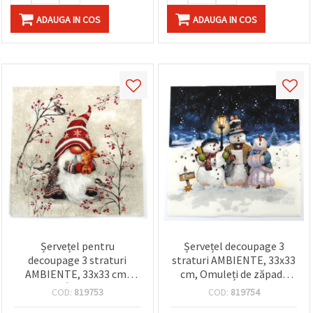
ADAUGA IN COS
ADAUGA IN COS
Șervețel pentru
Șervețel decoupage 3
decoupage 3 straturi
straturi AMBIENTE, 33x33
AMBIENTE, 33x33 cm,
cm, Omuleți de zăpadă
model „Îmbrățișarea
cântători - 1 buc.
COD:
819753
COD:
819754
piticului” – 1 bucată