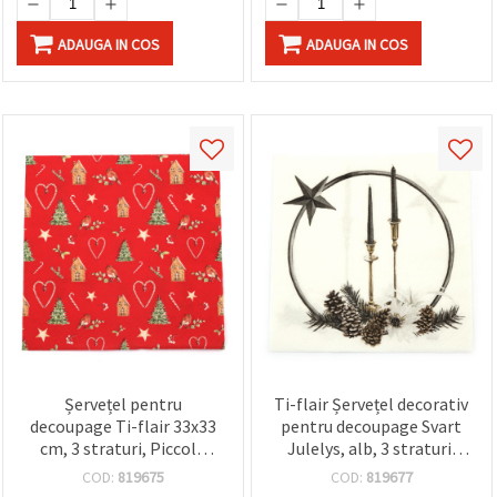
ADAUGA IN COS
ADAUGA IN COS
Șervețel pentru
Ti-flair Șervețel decorativ
decoupage Ti-flair 33x33
pentru decoupage Svart
cm, 3 straturi, Piccola
Julelys, alb, 3 straturi,
Decorazione Invernale – 1
33x33 cm - 1 bucată
COD:
819675
COD:
819677
bucată