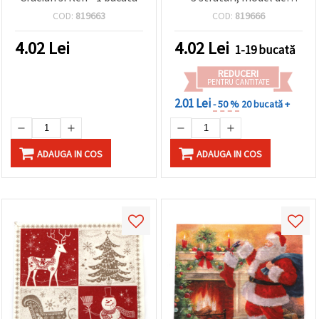
Crăciun roșu-negru – 1
COD:
819663
COD:
819666
bucată
4.02
Lei
4.02
Lei
1-19 bucată
REDUCERI
PENTRU CANTITATE
2.01 Lei
- 50 %
20 bucată +
ADAUGA IN COS
ADAUGA IN COS