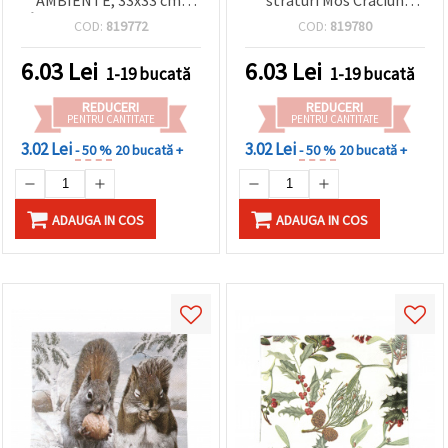
„Întâlnire în lumea iernii”
Automobile - 1 bucata
COD:
819772
COD:
819780
- 1 bucată
6.03
Lei
6.03
Lei
1-19 bucată
1-19 bucată
REDUCERI
REDUCERI
PENTRU CANTITATE
PENTRU CANTITATE
3.02 Lei
3.02 Lei
- 50 %
20 bucată +
- 50 %
20 bucată +
ADAUGA IN COS
ADAUGA IN COS