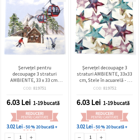
Șervețel pentru
Șervețel decoupage 3
decoupage 3 straturi
straturi AMBIENTE, 33x33
AMBIENTE, 33 x 33 cm,
cm, Stele în acuarelă - 1
Cabana de schi - 1 bucată
bucată
COD:
819751
COD:
819752
6.03
Lei
6.03
Lei
1-19 bucată
1-19 bucată
REDUCERI
REDUCERI
PENTRU CANTITATE
PENTRU CANTITATE
3.02 Lei
3.02 Lei
- 50 %
20 bucată +
- 50 %
20 bucată +