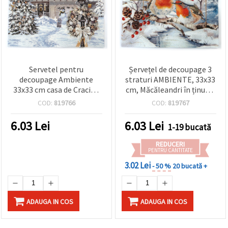
Servetel pentru
Șervețel de decoupage 3
decoupage Ambiente
straturi AMBIENTE, 33x33
33x33 cm casa de Craciun
cm, Măcăleandri în ținutul
in trei straturi - 1 bucata
iernii - 1 bucată
COD:
819766
COD:
819767
6.03
Lei
6.03
Lei
1-19 bucată
REDUCERI
PENTRU CANTITATE
3.02 Lei
- 50 %
20 bucată +
ADAUGA IN COS
ADAUGA IN COS