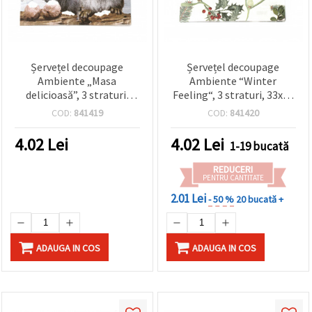
Șervețel decoupage
Șervețel decoupage
Ambiente „Masa
Ambiente “Winter
delicioasă”, 3 straturi,
Feeling“, 3 straturi, 33x33
33x33 cm, 1 bucată
cm - 1 bucată
COD:
841419
COD:
841420
4.02
Lei
4.02
Lei
1-19 bucată
REDUCERI
PENTRU CANTITATE
2.01 Lei
- 50 %
20 bucată +
ADAUGA IN COS
ADAUGA IN COS