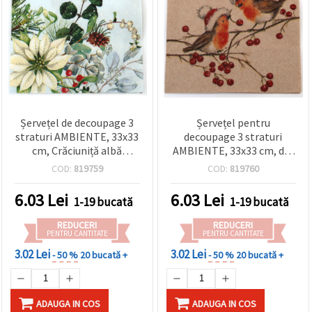
Șervețel de decoupage 3
Șervețel pentru
straturi AMBIENTE, 33x33
decoupage 3 straturi
cm, Crăciuniță albă
AMBIENTE, 33x33 cm, din
(Poinsettia) - 1 bucată
hârtie reciclată,
COD:
819759
COD:
819760
Măcălendri de Crăciun
Nature, 1 bucată
6.03
Lei
6.03
Lei
1-19 bucată
1-19 bucată
REDUCERI
REDUCERI
PENTRU CANTITATE
PENTRU CANTITATE
3.02 Lei
3.02 Lei
- 50 %
20 bucată +
- 50 %
20 bucată +
ADAUGA IN COS
ADAUGA IN COS