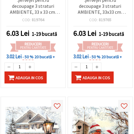
decoupage 3 straturi
decoupage 3 straturi
AMBIENTE, 33 x 33 cm,
AMBIENTE, 33x33 cm,
model Îngeri zburători - 1
Moș Crăciun în pădure
COD:
819764
COD:
819765
bucată
înzăpezită - 1 bucată
6.03
Lei
6.03
Lei
1-19 bucată
1-19 bucată
REDUCERI
REDUCERI
PENTRU CANTITATE
PENTRU CANTITATE
3.02 Lei
3.02 Lei
- 50 %
20 bucată +
- 50 %
20 bucată +
ADAUGA IN COS
ADAUGA IN COS