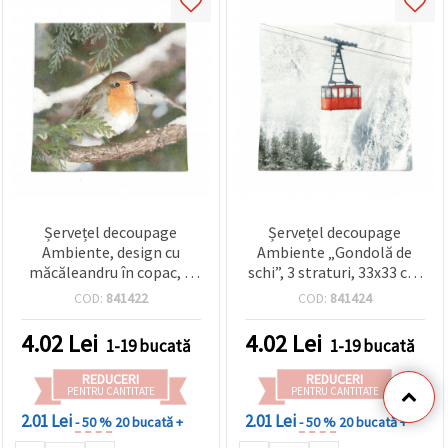
Șervețel decoupage
Șervețel decoupage
Ambiente, design cu
Ambiente „Gondolă de
măcăleandru în copac, 3
schi”, 3 straturi, 33x33 cm
straturi, 33x33 cm - 1
- 1 bucată
COD:
841422
COD:
841424
bucată
4.02
Lei
4.02
Lei
1-19 bucată
1-19 bucată
REDUCERI
REDUCERI
PENTRU CANTITATE
PENTRU CANTITATE
2.01 Lei
2.01 Lei
- 50 %
20 bucată +
- 50 %
20 bucată +