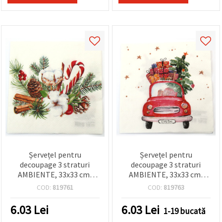
Șervețel pentru
Șervețel pentru
decoupage 3 straturi
decoupage 3 straturi
AMBIENTE, 33x33 cm,
AMBIENTE, 33x33 cm,
Aranjament de Crăciun - 1
model „Camionul cu
COD:
819761
COD:
819763
buc.
cadouri” – 1 bucată
6.03
Lei
6.03
Lei
1-19 bucată