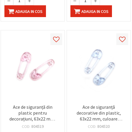
ADAUGA IN COS
ADAUGA IN COS
Ace de siguranță din
Ace de siguranță
plastic pentru
decorative din plastic,
decorațiuni, 63x22 mm,
63x22 mm, culoare
roz - set 4 buc.
albastră - set de 4 bucăți
COD:
804519
COD:
804520