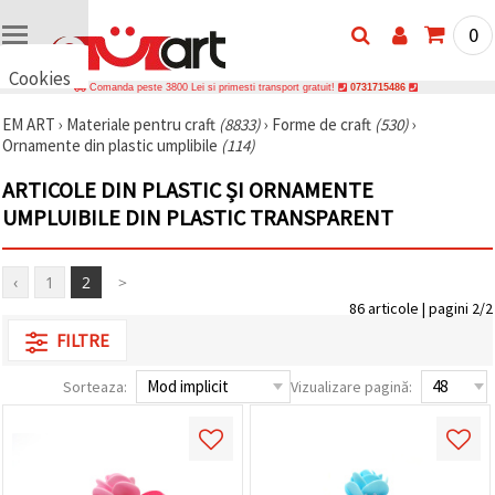
0
Cookies
Comanda peste 3800 Lei si primesti transport gratuit!
0731715486
🍪 Bună,
EM ART
›
Materiale pentru craft
(8833)
›
Forme de craft
(530)
›
vrem să vă
Ornamente din plastic umplibile
(114)
oferim
câteva
cookie -uri.
ARTICOLE DIN PLASTIC ȘI ORNAMENTE
Cu toate
UMPLUIBILE DIN PLASTIC TRANSPARENT
acestea, ele
sunt diferite
de cele pe
care le
‹
1
2
>
cunoașteți,
suntem
86 articole | pagini 2/2
siguri că
FILTRE
veți avea
cea mai
tare
Sorteaza:
Vizualizare pagină:
experiență
aici,
amintindu-
vă de
preferințele
și re-