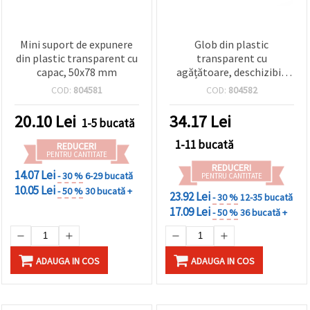
Mini suport de expunere
Glob din plastic
din plastic transparent cu
transparent cu
capac, 50x78 mm
agățătoare, deschizibil,
Ø100 mm
COD:
804581
COD:
804582
20.10
Lei
34.17
Lei
1-5 bucată
1-11 bucată
REDUCERI
PENTRU CANTITATE
REDUCERI
14.07 Lei
- 30 %
6-29 bucată
PENTRU CANTITATE
10.05 Lei
- 50 %
30 bucată +
23.92 Lei
- 30 %
12-35 bucată
17.09 Lei
- 50 %
36 bucată +
ADAUGA IN COS
ADAUGA IN COS