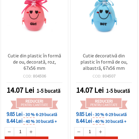
vizitele.
Puteți fi de
acord să
utilizați
toate
cookie -
urile făcând
clic pe "pe
site!" Sau să
vă indicați
preferințele
Cutie din plastic în formă
Cutie decorativă din
în setări
de ou, decorată, roz,
plastic în formă de ou,
selectând
67x56 mm
albastră, 67x56 mm
un tip de
cookie -uri
COD:
804506
COD:
804507
dat și
făcând clic
pe butonul
14.07
Lei
14.07
Lei
1-5 bucată
1-5 bucată
"Salvați"
REDUCERI
REDUCERI
PENTRU CANTITATE
PENTRU CANTITATE
Аcceptati
9.85 Lei
9.85 Lei
- 30 %
6-29 bucată
- 30 %
6-29 bucată
toate!
8.44 Lei
8.44 Lei
- 40 %
30 bucată +
- 40 %
30 bucată +
Setări