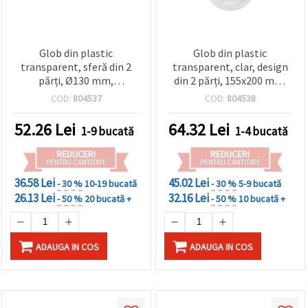
Glob din plastic
Glob din plastic
transparent, sferă din 2
transparent, clar, design
părți, Ø130 mm,
din 2 părți, 155x200 mm,
deschidere 75 mm
deschidere 55 mm
COD:
804537
COD:
804538
52.26
Lei
64.32
Lei
1-9 bucată
1-4 bucată
REDUCERI
REDUCERI
PENTRU CANTITATE
PENTRU CANTITATE
36.58 Lei
45.02 Lei
- 30 %
10-19 bucată
- 30 %
5-9 bucată
26.13 Lei
32.16 Lei
- 50 %
20 bucată +
- 50 %
10 bucată +
ADAUGA IN COS
ADAUGA IN COS