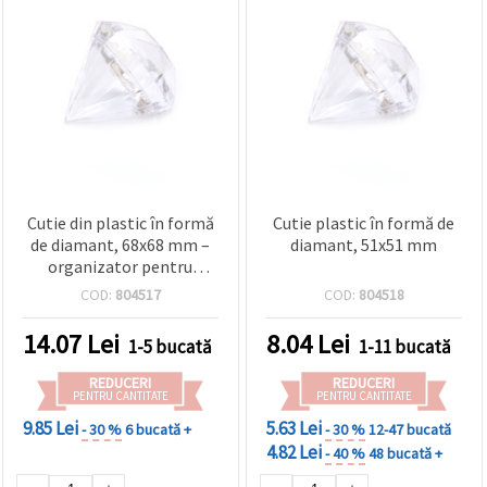
Cutie din plastic în formă
Cutie plastic în formă de
de diamant, 68x68 mm –
diamant, 51x51 mm
organizator pentru
mărgele și bijuterii
COD:
804517
COD:
804518
14.07
Lei
8.04
Lei
1-5 bucată
1-11 bucată
REDUCERI
REDUCERI
PENTRU CANTITATE
PENTRU CANTITATE
9.85 Lei
5.63 Lei
- 30 %
6 bucată +
- 30 %
12-47 bucată
4.82 Lei
- 40 %
48 bucată +