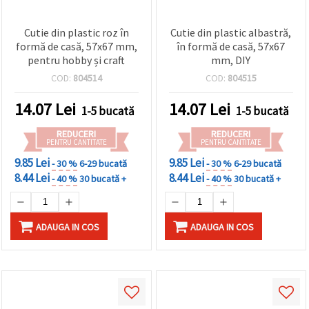
Cutie din plastic roz în
Cutie din plastic albastră,
formă de casă, 57x67 mm,
în formă de casă, 57x67
pentru hobby și craft
mm, DIY
COD:
804514
COD:
804515
14.07
Lei
14.07
Lei
1-5 bucată
1-5 bucată
REDUCERI
REDUCERI
PENTRU CANTITATE
PENTRU CANTITATE
9.85 Lei
9.85 Lei
- 30 %
6-29 bucată
- 30 %
6-29 bucată
8.44 Lei
8.44 Lei
- 40 %
30 bucată +
- 40 %
30 bucată +
ADAUGA IN COS
ADAUGA IN COS