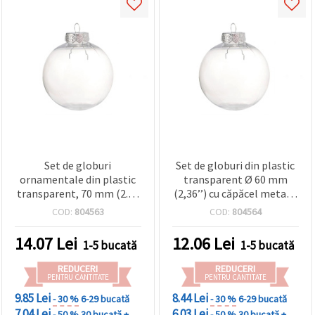
Set de globuri
Set de globuri din plastic
ornamentale din plastic
transparent Ø 60 mm
transparent, 70 mm (2.75
(2,36’’) cu căpăcel metalic
in) – sfere nespargabile cu
argintiu și buclă de
COD:
804563
COD:
804564
capac metalic argintiu și
agățare – ornamente DIY
agățătoare – goale, DIY,
pentru craft, brad de
14.07
Lei
12.06
Lei
1-5 bucată
1-5 bucată
pentru bradul de Crăciun,
Crăciun și decorațiuni
craft și decor de sărbători
pentru petreceri
REDUCERI
REDUCERI
PENTRU CANTITATE
PENTRU CANTITATE
9.85 Lei
8.44 Lei
- 30 %
6-29 bucată
- 30 %
6-29 bucată
7.04 Lei
6.03 Lei
- 50 %
30 bucată +
- 50 %
30 bucată +