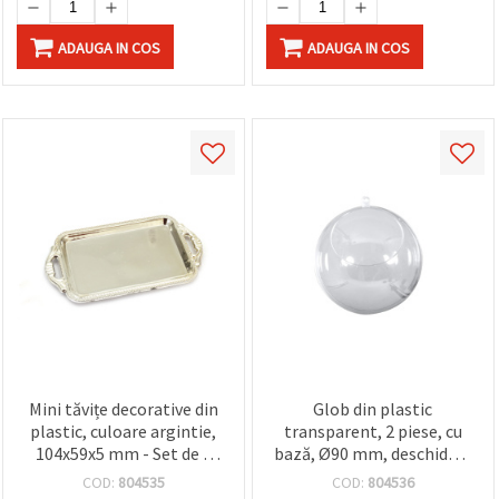
ADAUGA IN COS
ADAUGA IN COS
Mini tăvițe decorative din
Glob din plastic
plastic, culoare argintie,
transparent, 2 piese, cu
104x59x5 mm - Set de 3
bază, Ø90 mm, deschidere
bucăți
45 mm
COD:
804535
COD:
804536