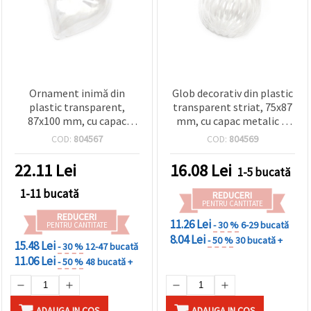
Ornament inimă din
Glob decorativ din plastic
plastic transparent,
transparent striat, 75x87
87x100 mm, cu capac
mm, cu capac metalic și
metalic și agățătoare
agățătoare
COD:
804567
COD:
804569
22.11
Lei
16.08
Lei
1-5 bucată
1-11 bucată
REDUCERI
PENTRU CANTITATE
REDUCERI
11.26 Lei
- 30 %
6-29 bucată
PENTRU CANTITATE
8.04 Lei
- 50 %
30 bucată +
15.48 Lei
- 30 %
12-47 bucată
11.06 Lei
- 50 %
48 bucată +
ADAUGA IN COS
ADAUGA IN COS