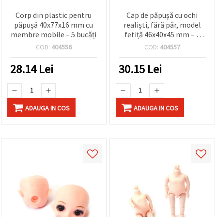
Corp din plastic pentru
Cap de păpușă cu ochi
păpușă 40x77x16 mm cu
realiști, fără păr, model
membre mobile – 5 bucăți
fetiță 46x40x45 mm – 2
bucăți
COD:
404556
COD:
404557
28.14
Lei
30.15
Lei
ADAUGA IN COS
ADAUGA IN COS