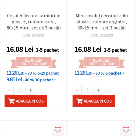
Coșuleț decorativ mini din
Mini coșuleț decorativ din
plastic, culoare aurie,
plastic, culoare argintie,
80x15 mm - set de 3 bucăți
80x15 mm - set 3 bucăți
COD:
804531
COD:
804532
16.08
Lei
16.08
Lei
1-5 pachet
1-5 pachet
REDUCERI
REDUCERI
PENTRU CANTITATE
PENTRU CANTITATE
11.26 Lei
11.26 Lei
- 30 %
6-29 pachet
- 30 %
6 pachet +
9.65 Lei
- 40 %
30 pachet +
ADAUGA IN COS
ADAUGA IN COS