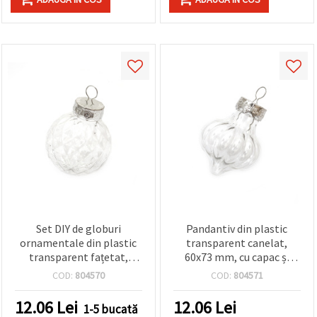
Set DIY de globuri
Pandantiv din plastic
ornamentale din plastic
transparent canelat,
transparent fațetat,
60x73 mm, cu capac și
60x70 mm, cu capac
agățătoare metalică
COD:
804570
COD:
804571
metalic și agățătoare
12.06
Lei
12.06
Lei
1-5 bucată