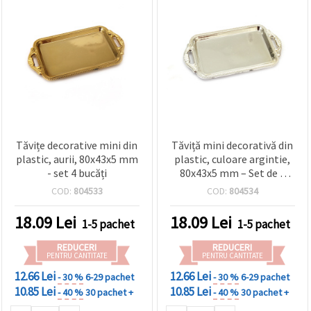
Tăvițe decorative mini din
Tăviță mini decorativă din
plastic, aurii, 80x43x5 mm
plastic, culoare argintie,
- set 4 bucăți
80x43x5 mm – Set de 4
bucăți pentru hobby și DIY
COD:
804533
COD:
804534
18.09
Lei
18.09
Lei
1-5 pachet
1-5 pachet
REDUCERI
REDUCERI
PENTRU CANTITATE
PENTRU CANTITATE
12.66 Lei
12.66 Lei
- 30 %
6-29 pachet
- 30 %
6-29 pachet
10.85 Lei
10.85 Lei
- 40 %
30 pachet +
- 40 %
30 pachet +