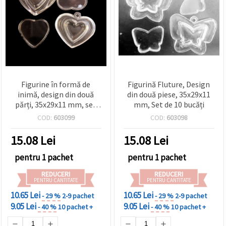
Figurine în formă de
Figurină Fluture, Design
inimă, design din două
din două piese, 35x29x11
părți, 35x29x11 mm, set
mm, Set de 10 bucăți
de 10 bucăți, pentru DIY &
COD:
603099
COD:
603098
handmade
15.08
Lei
15.08
Lei
pentru 1 pachet
pentru 1 pachet
REDUCERI
REDUCERI
PENTRU CANTITATE
PENTRU CANTITATE
10.65 Lei
10.65 Lei
- 29 %
2-9 pachet
- 29 %
2-9 pachet
9.05 Lei
9.05 Lei
- 40 %
10 pachet +
- 40 %
10 pachet +