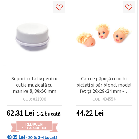
Suport rotativ pentru
Cap de păpușă cu ochi
cutie muzicală cu
pictați și păr blond, model
manivelă, 88x50 mm
fetiță 26x29x24 mm – 5
bucăți
COD:
831930
COD:
404554
62.31
Lei
44.22
Lei
1-2 bucată
REDUCERI
PENTRU CANTITATE
49.85 Lei
- 20 %
3-4 bucată