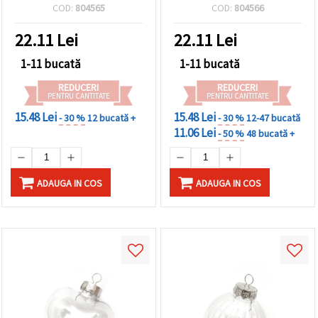
mm
cu capac metalic și
COD:
804565
COD:
804566
agățătoare
22.11
Lei
22.11
Lei
1-11 bucată
1-11 bucată
REDUCERI
REDUCERI
PENTRU CANTITATE
PENTRU CANTITATE
15.48 Lei
15.48 Lei
- 30 %
12 bucată +
- 30 %
12-47 bucată
11.06 Lei
- 50 %
48 bucată +
ADAUGA IN COS
ADAUGA IN COS