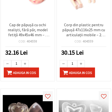
Cap de păpușă cu ochi
Corp din plastic pentru
realiști, fără păr, model
păpușă 47x116x25 mm cu
fetiță 49x45x46 mm – 2
articulații mobile – 2
bucăți
bucăți
COD:
404558
COD:
404559
32.16
Lei
30.15
Lei
ADAUGA IN COS
ADAUGA IN COS