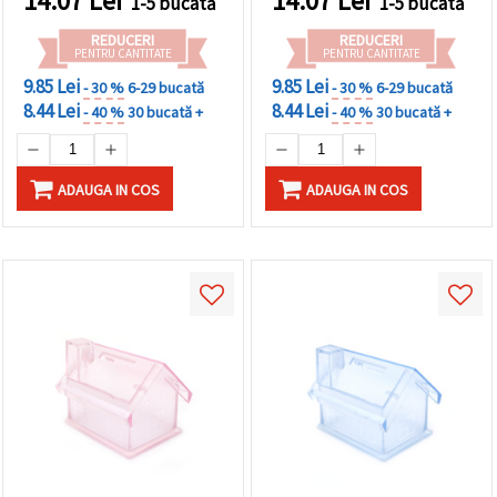
14.07
Lei
14.07
Lei
1-5 bucată
1-5 bucată
REDUCERI
REDUCERI
PENTRU CANTITATE
PENTRU CANTITATE
9.85 Lei
9.85 Lei
- 30 %
6-29 bucată
- 30 %
6-29 bucată
8.44 Lei
8.44 Lei
- 40 %
30 bucată +
- 40 %
30 bucată +
ADAUGA IN COS
ADAUGA IN COS