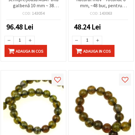
galbenă 10 mm ~ 38
mm, ~48 buc, pentru
bucăți
bijuterii handmade
COD:
143054
COD:
143063
elegante și creative
96.48
Lei
48.24
Lei
ADAUGA IN COS
ADAUGA IN COS