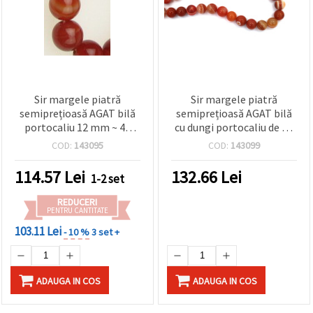
Sir margele piatră
Sir margele piatră
semiprețioasă AGAT bilă
semiprețioasă AGAT bilă
portocaliu 12 mm ~ 40
cu dungi portocaliu de 12
bucăți
mm ~ 33 bucăți
COD:
143095
COD:
143099
114.57
Lei
132.66
Lei
1-2 set
REDUCERI
PENTRU CANTITATE
103.11 Lei
- 10 %
3 set +
ADAUGA IN COS
ADAUGA IN COS