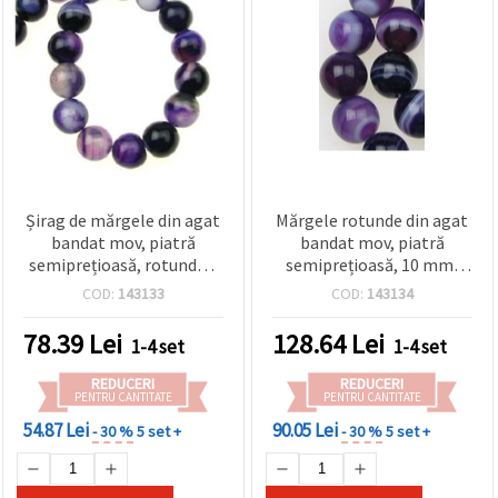
Șirag de mărgele din agat
Mărgele rotunde din agat
bandat mov, piatră
bandat mov, piatră
semiprețioasă, rotunde 8
semiprețioasă, 10 mm,
mm, șlefuite, ±48 buc.,
șlefuite, șirag ~38
COD:
143133
COD:
143134
pentru bijuterii handmade
mărgele pentru
confecționare bijuterii
78.39
Lei
128.64
Lei
1-4 set
1-4 set
handmade
REDUCERI
REDUCERI
PENTRU CANTITATE
PENTRU CANTITATE
54.87 Lei
90.05 Lei
- 30 %
5 set +
- 30 %
5 set +