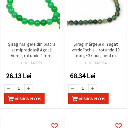
vizitele.
Puteți fi de
acord să
utilizați
toate
cookie -
urile făcând
clic pe "pe
site!" Sau să
Șirag mărgele din piatră
Șirag mărgele din agat
vă indicați
preferințele
semiprețioasă Agată
verde închis – rotunde 10
în setări
Verde, rotunde 4 mm,
mm, ~37 buc, pentru
selectând
~100 buc – pentru bijuterii
bijuterii handmade
un tip de
COD:
143031
COD:
143034
handmade moderne și
îndrăznețe și stilate
cookie -uri
dat și
elegante
26.13
Lei
68.34
Lei
făcând clic
pe butonul
"Salvați"
ADAUGA IN COS
ADAUGA IN COS
Аcceptati
toate!
Setări