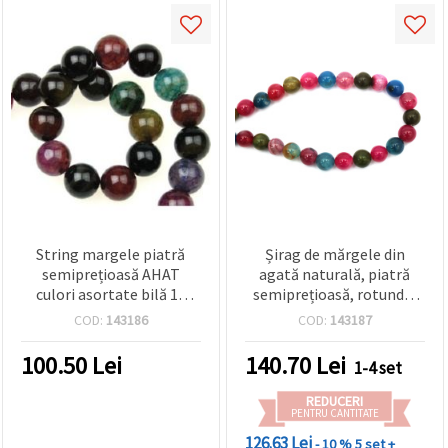
String margele piatră
Șirag de mărgele din
semiprețioasă AHAT
agată naturală, piatră
culori asortate bilă 14
semiprețioasă, rotunde,
mm ~ 28 bucăți
culori mixte, 12 mm, ~32
COD:
143186
COD:
143187
buc, pentru bijuterii
handmade
100.50
Lei
140.70
Lei
1-4 set
REDUCERI
PENTRU CANTITATE
126.63 Lei
- 10 %
5 set +