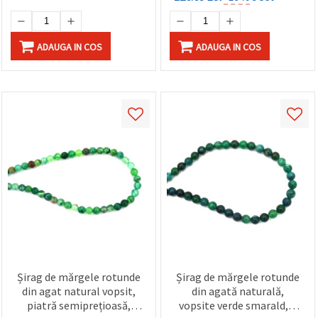
ADAUGA IN COS
ADAUGA IN COS
Șirag de mărgele rotunde
Șirag de mărgele rotunde
din agat natural vopsit,
din agată naturală,
piatră semiprețioasă,
vopsite verde smarald, 8