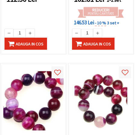
REDUCERI
PENTRU CANTITATE
146.53 Lei
- 10 %
3 set +
ADAUGA IN COS
ADAUGA IN COS