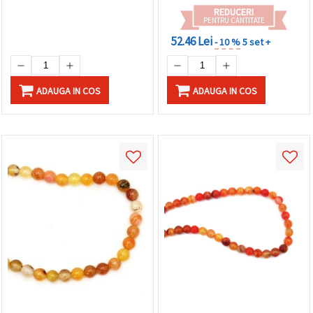
REDUCERI
PENTRU CANTITATE
52.46 Lei
- 10 %
5 set +
ADAUGA IN COS
ADAUGA IN COS