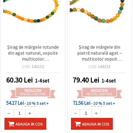
Șirag de mărgele rotunde
Șirag de mărgele din
din agat natural, vopsite
piatră naturală agat –
multicolor
multicolor vopsit
(galben/verde), 6 mm ~ 63
(asortat), rotunde 8 mm,
COD:
143152
COD:
143153
buc.
lustruite, aprox. 50 buc.,
pentru bijuterii
60.30
Lei
79.40
Lei
1-4 set
1-4 set
DIY/handmade, brățări și
coliere
REDUCERI
REDUCERI
PENTRU CANTITATE
PENTRU CANTITATE
54.27 Lei
71.56 Lei
- 10 %
5 set +
- 10 %
5 set +
ADAUGA IN COS
ADAUGA IN COS