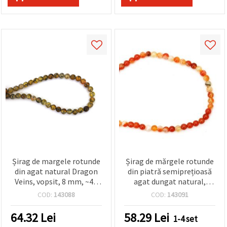
Șirag de margele rotunde
Șirag de mărgele rotunde
din agat natural Dragon
din piatră semiprețioasă
Veins, vopsit, 8 mm, ~48
agat dungat natural,
buc
vopsit, portocaliu, 4 mm,
COD:
143088
COD:
143091
aprox. 93 buc.
64.32
Lei
58.29
Lei
1-4 set