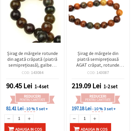
Șirag de mărgele rotunde
Șirag de mărgele din
din agată crăpată (piatră
piatră semiprețioasă
semiprețioasă), galben-
AGAT crăpat, rotunde
verde, 10 mm, ~38 buc
galben-maro, 16 mm, ~25
COD:
143084
COD:
143087
buc
90.45
Lei
219.09
Lei
1-4 set
1-2 set
REDUCERI
REDUCERI
PENTRU CANTITATE
PENTRU CANTITATE
81.41 Lei
197.18 Lei
- 10 %
5 set +
- 10 %
3 set +
ADAUGA IN COS
ADAUGA IN COS