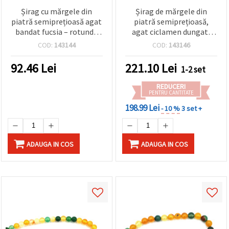
Șirag cu mărgele din
Șirag de mărgele din
piatră semiprețioasă agat
piatră semiprețioasă,
bandat fucsia – rotunde
agat ciclamen dungat,
10 mm, ~38 buc, pentru
rotunde, 14 mm, ~28
COD:
143144
COD:
143146
bijuterii handmade
bucăți
îndrăznețe și stilate
92.46
Lei
221.10
Lei
1-2 set
REDUCERI
PENTRU CANTITATE
198.99 Lei
- 10 %
3 set +
ADAUGA IN COS
ADAUGA IN COS