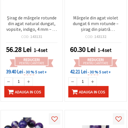
Șirag de mărgele rotunde
Mărgele din agat violet
din agat natural dungat,
dungat 6 mm rotunde –
vopsite, indigo, 4 mm ~ 92
șirag din piatră
buc
semiprețioasă, aprox. 64
COD:
143131
COD:
143132
bucăți, pentru bijuterii,
beading, brățări și coliere
56.28
Lei
60.30
Lei
1-4 set
1-4 set
REDUCERI
REDUCERI
PENTRU CANTITATE
PENTRU CANTITATE
39.40 Lei
42.21 Lei
- 30 %
5 set +
- 30 %
5 set +
ADAUGA IN COS
ADAUGA IN COS