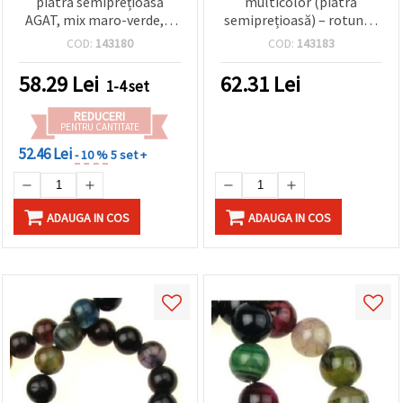
piatră semiprețioasă
multicolor (piatră
AGAT, mix maro-verde, 6
semiprețioasă) – rotunde
mm ~ 63 buc.
8 mm, mixte, aprox. 50
COD:
143180
COD:
143183
buc., pentru bijuterii DIY
creative și jucăușe
58.29
Lei
62.31
Lei
1-4 set
REDUCERI
PENTRU CANTITATE
52.46 Lei
- 10 %
5 set +
ADAUGA IN COS
ADAUGA IN COS