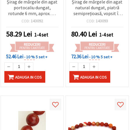
Șirag de mărgele din agat
Șirag de mărgele din agat
portocaliu dungat,
natural dungat, piatră
rotunde 6 mm, aprox. 62
semiprețioasă, vopsit în
buc., mărgele
portocaliu, rotunde 8 mm
COD:
143092
COD:
143093
semiprețioase portocalii
~ 47 buc.
pentru confecționare
58.29
Lei
80.40
Lei
1-4 set
1-4 set
bijuterii DIY
REDUCERI
REDUCERI
PENTRU CANTITATE
PENTRU CANTITATE
52.46 Lei
72.36 Lei
- 10 %
5 set +
- 10 %
5 set +
ADAUGA IN COS
ADAUGA IN COS