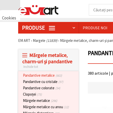
Cookies
🍪 Bună,
PRODUSE
PRODUSE NOI
vrem să vă
oferim
câteva
EM ART
›
Margele
(11839)
›
Mărgele metalice, charm-uri și p
cookie -uri.
Cu toate
acestea, ele
PANDANTI
sunt diferite
Mărgele metalice,
de cele pe
charm-uri și pandantive
care le
cunoașteți,
Inchide tot
suntem
380 articole | 
siguri că
Pandantive metalice
(663)
veți avea
Pandantive cu cristale
cea mai
(97)
tare
Pandantive colorate
(54)
experiență
aici,
Clopoței
(75)
amintindu-
Mărgele metalice
(296)
vă de
preferințele
Mărgele metalice cu anou
(12)
și re-