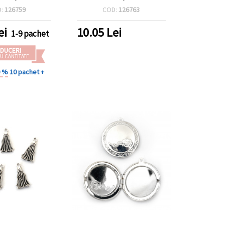
ic – set 10 buc.
mm, culoare bronz
D:
126759
COD:
126763
antichizat - 5 bucăți
ei
10.05
Lei
1-9 pachet
DUCERI
U CANTITATE
0 %
10 pachet +