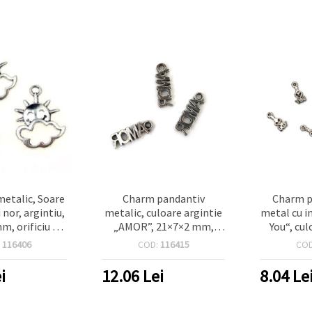
metalic, Soare
Charm pandantiv
Charm p
 nor, argintiu,
metalic, culoare argintie
metal cu in
m, orificiu 1,5
„AMOR”, 21×7×2 mm,
You“, cul
t 10 bucăți
orificiu 2,5 mm – set 10
12x6x1.5 
:
116406
COD:
116415
CO
bucăți, pentru bijuterii
- set
handmade și DIY
i
12.06
Lei
8.04
Le