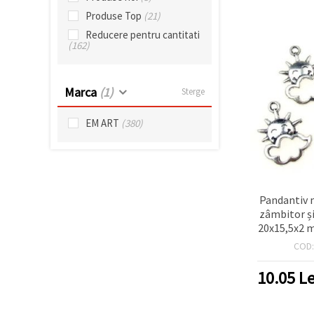
Produse Top
(21)
Reducere pentru cantitati
(162)
Marca
(1)
Sterge
EM ART
(380)
Pandantiv 
zâmbitor și
20x15,5x2 m
mm – se
COD
10.05
Le