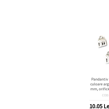
Pandantiv 
culoare arg
mm, orifici
bucăți pen
COD
han
10.05
Le