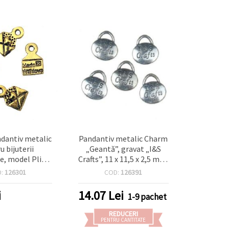
dantiv metalic
Pandantiv metalic Charm
u bijuterii
„Geantă”, gravat „I&S
, model Plic,
Crafts”, 11 x 11,5 x 2,5 mm,
rificiu 1,5 mm,
gaură 2 mm, culoare
D:
126301
COD:
126391
riu antichizat -
argintiu antichizat – set 5
 bucăți
bucăți
i
14.07
Lei
1-9 pachet
REDUCERI
PENTRU CANTITATE