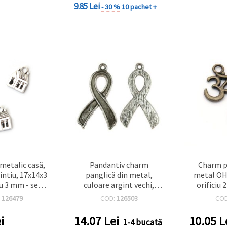
9.85 Lei
- 30 %
10 pachet +
metalic casă,
Pandantiv charm
Charm p
intiu, 17x14x3
panglică din metal,
metal OH
u 3 mm - set 5
culoare argint vechi,
orificiu
tru bijuterii
31x17x1.5 mm, orificiu 2
bronz ant
:
126479
COD:
126503
CO
dmade
mm – set 10 bucăți
i
14.07
Lei
10.05
L
1-4 bucată