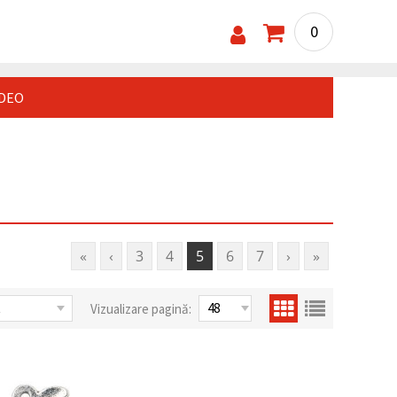
0
IDEO
«
‹
3
4
5
6
7
›
»
Vizualizare pagină: