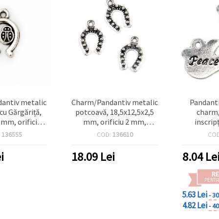
antiv metalic
Charm/Pandantiv metalic
Pandanti
cu Gărgăriță,
potcoavă, 18,5x12,5x2,5
charm,
 mm, orificiu 2
mm, orificiu 2 mm,
inscrip
e argint antic
culoare argint antichizat
culoar
:
136555
COD:
136610
CO
 bucăți
- set 10 bucăți
20x15x1.
mm – s
i
18.09
Lei
8.04
Le
RE
PENTR
5.63 Lei
- 3
4.82 Lei
- 4