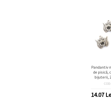
Pandantiv 
de pisică,
bijuterii
gaură: 2
COD
argintie,
14.07
Le