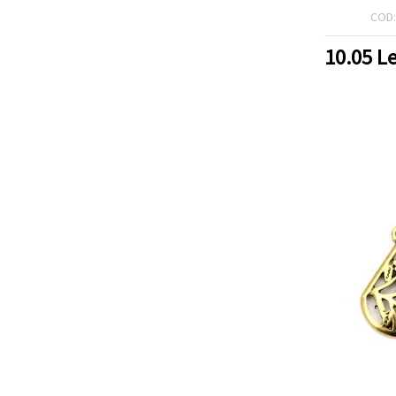
mm - se
COD
10.05
Le