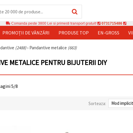
Comanda peste 3800 Lei si primesti transport gratuit!
0731715486
PROMOȚII DE VÂNZĂRI
PRODUSE TOP
EN-GROSS
V
andantive
(2488)
›
Pandantive metalice
(663)
VE METALICE PENTRU BIJUTERII DIY
pagini 5/8
Sorteaza: