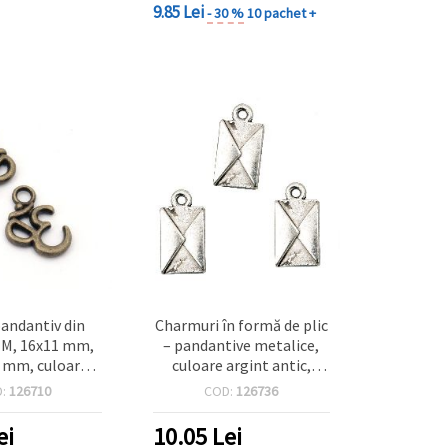
9.85 Lei
- 30 %
10 pachet +
andantiv din
Charmuri în formă de plic
M, 16x11 mm,
– pandantive metalice,
 2 mm, culoare
culoare argint antic,
ic - 10 bucăți
16.5×9×2 mm, gaură 1
D:
126710
COD:
126736
mm – Set de 10 bucăți
pentru bijuterii
ei
10.05
Lei
handmade și craft DIY