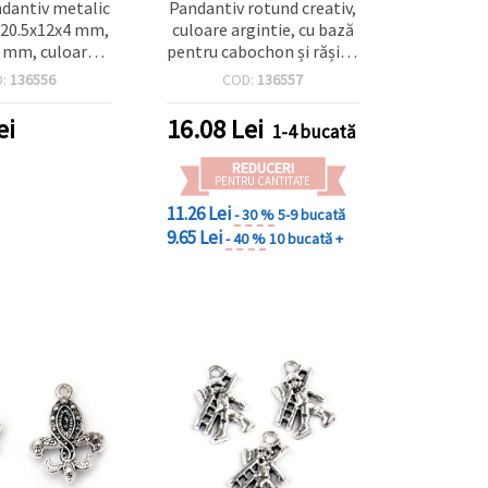
dantiv metalic
Pandantiv rotund creativ,
i 20.5x12x4 mm,
culoare argintie, cu bază
 2 mm, culoare
pentru cabochon și rășină
ntic - set 10
24 mm, diametru 31 mm,
D:
136556
COD:
136557
bucăți
gaură 1,5 mm – perfect
pentru bijuterii DIY și artă
ei
16.08
Lei
1-4 bucată
din rășină
REDUCERI
PENTRU CANTITATE
11.26 Lei
- 30 %
5-9 bucată
9.65 Lei
- 40 %
10 bucată +