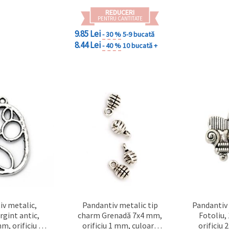
REDUCERI
PENTRU CANTITATE
9.85 Lei
- 30 %
5-9 bucată
8.44 Lei
- 40 %
10 bucată +
iv metalic,
Pandantiv metalic tip
Pandantiv
rgint antic,
charm Grenadă 7x4 mm,
Fotoliu,
m, orificiu 2
orificiu 1 mm, culoare
orificiu