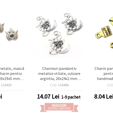
metalic, mască
Charmuri pandantiv
Charm pan
 charm pentru
metalice stilate, culoare
pentr
, 20x19x5 mm,
argintiu, 20x24x2 mm,
handmade
 mm, culoare
orificiu 3 mm – Pachet
12x7 mm, o
:
116429
COD:
116466
CO
 set 5 bucăți
avantajos 10 buc. pentru
culoare au
bijuterii DIY creative
20
i
14.07
Lei
8.04
Le
1-9 pachet
REDUCERI
PENTRU CANTITATE