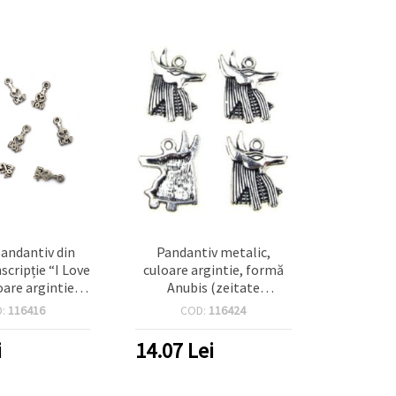
andantiv din
Pandantiv metalic,
scripție “I Love
culoare argintie, formă
oare argintie,
Anubis (zeitate
mm, gaură 1 mm
egipteană), 20x15x2 mm,
D:
116416
COD:
116424
 10 bucăți
orificiu 1.5 mm - set 10
buc.
i
14.07
Lei