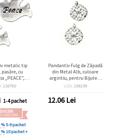
v metalic tip
Pandantiv Fulg de Zăpadă
 pasăre, cu
din Metal Alb, culoare
ția „PEACE”,
argintiu, pentru Bijuterii
e argintie,
DIY/Handmade, 15x13x5
D:
126780
COD:
106199
5 mm, gaură 2
mm, Orificiu 1 mm – 50
et 5 bucăți
bucăți
i
12.06
Lei
1-4 pachet
DUCERI
U CANTITATE
0 %
5-9 pachet
0 %
10 pachet +