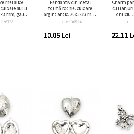
ve metalice
Pandantiv din metal
Charm pan
 culoare auriu
formă rochie, culoare
cu franjur
17x3 mm, gaură
argint antic, 20x12x3 mm,
orificiu
buc., pentru
orificiu 1,5 mm - 10 bucăți
argint a
:
126765
COD:
136524
CO
 DIY și hobby
eativ
10.05
Lei
22.11
L