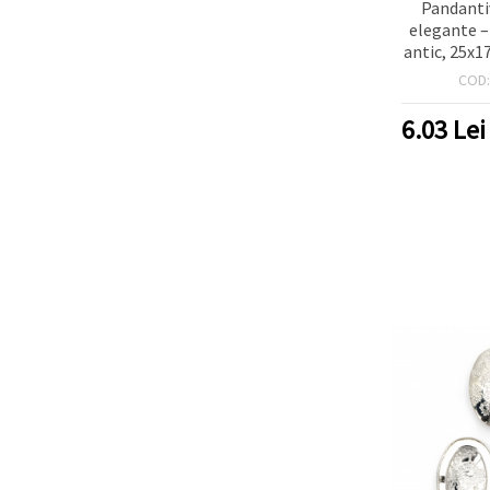
Pandanti
elegante –
antic, 25x
2 mm – 2 
COD
bijuterii
cr
6.03
Lei