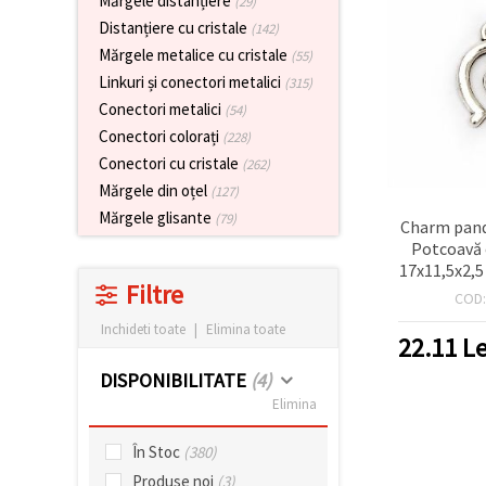
Mărgele distanțiere
(29)
vizitele.
Distanțiere cu cristale
(142)
Puteți fi de
acord să
Mărgele metalice cu cristale
(55)
utilizați
Linkuri și conectori metalici
toate
(315)
cookie -
Conectori metalici
(54)
urile făcând
clic pe "pe
Conectori colorați
(228)
site!" Sau să
Conectori cu cristale
(262)
vă indicați
preferințele
Mărgele din oțel
(127)
în setări
Mărgele glisante
(79)
selectând
Charm pand
un tip de
Potcoavă 
cookie -uri
17x11,5x2,5
dat și
Filtre
făcând clic
mm, culoar
COD
pe butonul
– 20
"Salvați"
Inchideti toate
|
Elimina toate
22.11
Le
DISPONIBILITATE
(4)
Аcceptati
Elimina
toate!
Setări
În Stoc
(380)
Produse noi
(3)