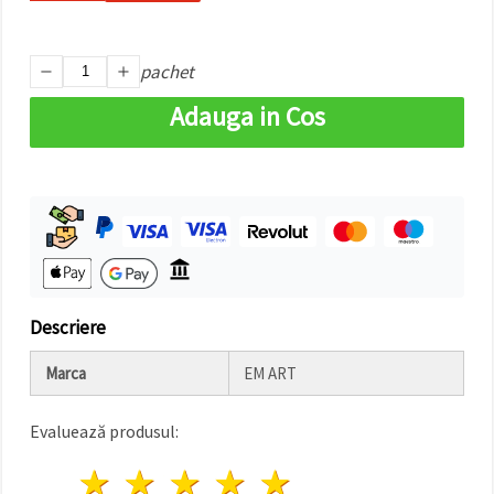
pachet
Adauga in Cos
Descriere
Marca
EM ART
Evaluează produsul:
1 stea
2 stele
3 stele
4 stele
5 stele