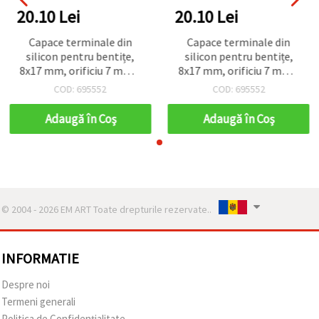
20.10 Lei
20.10 Lei
Capace terminale din
Capace terminale din
silicon pentru bentițe,
silicon pentru bentițe,
8x17 mm, orificiu 7 mm –
8x17 mm, orificiu 7 mm –
pachet de 20 bucăți
pachet de 20 bucăți
COD: 695552
COD: 695552
Adaugă în Coş
Adaugă în Coş
© 2004 - 2026 EM ART Toate drepturile rezervate..
INFORMATIE
Despre noi
Termeni generali
Politica de Confidențialitate