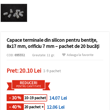
vizitele.
Puteți fi de
acord să
utilizați
toate
cookie -
urile făcând
clic pe "pe
site!" Sau să
vă indicați
Capace terminale din silicon pentru bentițe,
preferințele
8x17 mm, orificiu 7 mm – pachet de 20 bucăți
în setări
selectând
un tip de
Adauga la favorite
COD:
695552
Greutate: 11 gr.
cookie -uri
dat și
făcând clic
Pret:
20.10 Lei
pe butonul
1-9 pachet
"Salvați"
REDUCERI
Аcceptati
PENTRU CANTITATE
toate!
- 30
14.07 Lei
%
10-19 pachet
Setări
- 40
12.06 Lei
%
20 pachet +