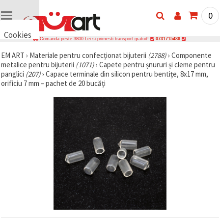
0
Cookies
Comanda peste 3800 Lei si primesti transport gratuit!
0731715486
🍪 Bună,
EM ART
›
Materiale pentru confecționat bijuterii
(2788)
›
Componente
vrem să vă
metalice pentru bijuterii
(1071)
›
Capete pentru șnururi și cleme pentru
oferim
câteva
panglici
(207)
›
Capace terminale din silicon pentru bentițe, 8x17 mm,
cookie -uri.
orificiu 7 mm – pachet de 20 bucăți
Cu toate
acestea, ele
sunt diferite
de cele pe
care le
cunoașteți,
suntem
siguri că
veți avea
cea mai
tare
experiență
aici,
amintindu-
vă de
preferințele
și re-