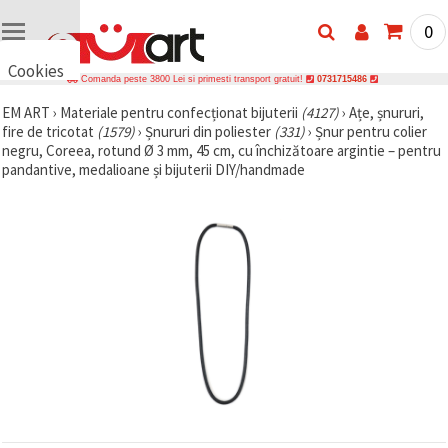
0
Cookies
Comanda peste 3800 Lei si primesti transport gratuit!
0731715486
🍪 Bună,
EM ART
›
Materiale pentru confecționat bijuterii
(4127)
›
Ațe, șnururi,
vrem să vă
fire de tricotat
(1579)
›
Șnururi din poliester
(331)
›
Șnur pentru colier
oferim
câteva
negru, Coreea, rotund Ø 3 mm, 45 cm, cu închizătoare argintie – pentru
cookie -uri.
pandantive, medalioane și bijuterii DIY/handmade
Cu toate
acestea, ele
sunt diferite
de cele pe
care le
cunoașteți,
suntem
siguri că
veți avea
cea mai
tare
experiență
aici,
amintindu-
vă de
preferințele
și re-