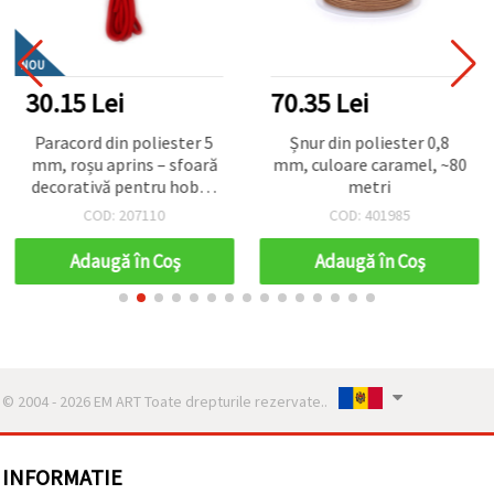
NOU
30.15 Lei
70.35 Lei
Paracord din poliester 5
Șnur din poliester 0,8
mm, roșu aprins – sfoară
mm, culoare caramel, ~80
decorativă pentru hobby
metri
& craft, rezistentă și
COD: 207110
COD: 401985
flexibilă, lungime ~3 m
Adaugă în Coş
Adaugă în Coş
© 2004 - 2026 EM ART Toate drepturile rezervate..
INFORMATIE