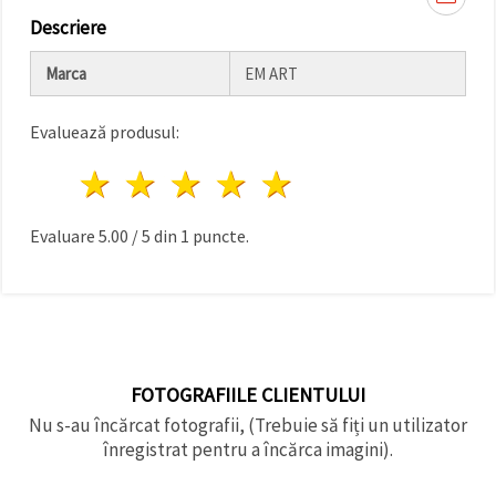
Descriere
Marca
EM ART
Evaluează produsul:
1 stea
2 stele
3 stele
4 stele
5 stele
Evaluare
5.00
/
5
din
1
puncte.
FOTOGRAFIILE CLIENTULUI
Nu s-au încărcat fotografii, (Trebuie să fiți un utilizator
înregistrat pentru a încărca imagini).