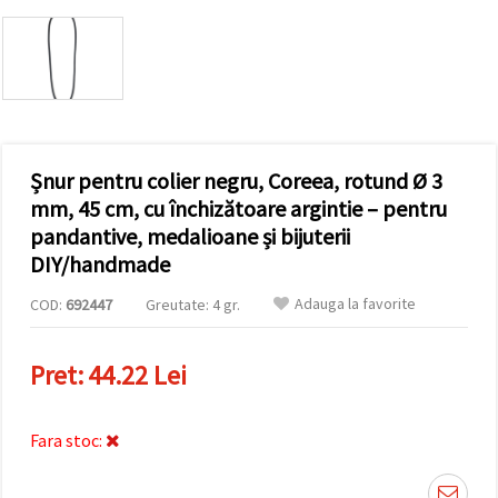
vizitele.
Puteți fi de
acord să
utilizați
toate
cookie -
urile făcând
clic pe "pe
site!" Sau să
vă indicați
Șnur pentru colier negru, Coreea, rotund Ø 3
preferințele
mm, 45 cm, cu închizătoare argintie – pentru
în setări
selectând
pandantive, medalioane și bijuterii
un tip de
DIY/handmade
cookie -uri
dat și
făcând clic
Adauga la favorite
COD:
692447
Greutate: 4 gr.
pe butonul
"Salvați"
Pret:
44.22 Lei
Аcceptati
toate!
Fara stoc:
Setări