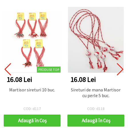
PRODUSE TOP
i
16.08 Lei
16.08 Le
returi 10 buc.
Sireturi de mana Martisor
Sireturi Ma
cu perle 5 buc.
fete
: d117
COD: d118
COD:
ă în Coş
Adaugă în Coş
Adaug