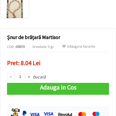
vizitele.
Puteți fi de
acord să
utilizați
toate
cookie -
urile făcând
clic pe "pe
site!" Sau să
Șnur de brățară Martisor
vă indicați
preferințele
Adauga la favorite
COD:
d9859
Greutate: 5 gr.
în setări
selectând
un tip de
cookie -uri
Pret:
8.04 Lei
dat și
făcând clic
pe butonul
bucată
"Salvați"
Adauga in Cos
Аcceptati
toate!
Setări