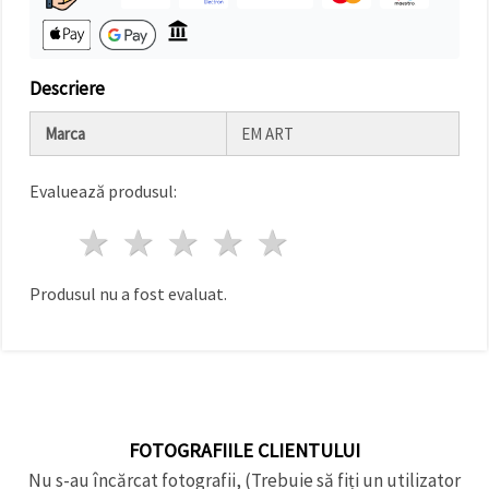
Descriere
Marca
EM ART
Evaluează produsul:
1 stea
2 stele
3 stele
4 stele
5 stele
Produsul nu a fost evaluat.
FOTOGRAFIILE CLIENTULUI
Nu s-au încărcat fotografii, (Trebuie să fiți un utilizator