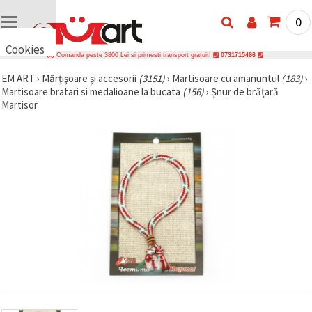
0
Cookies
Comanda peste 3800 Lei si primesti transport gratuit!
0731715486
🍪 Bună,
EM ART
›
Mărţişoare și accesorii
(3151)
›
Martisoare cu amanuntul
(183)
›
vrem să vă
Martisoare bratari si medalioane la bucata
(156)
›
Șnur de brățară
oferim
câteva
Martisor
cookie -uri.
Cu toate
acestea, ele
sunt diferite
de cele pe
care le
cunoașteți,
suntem
siguri că
veți avea
cea mai
tare
experiență
aici,
amintindu-
vă de
preferințele
și re-