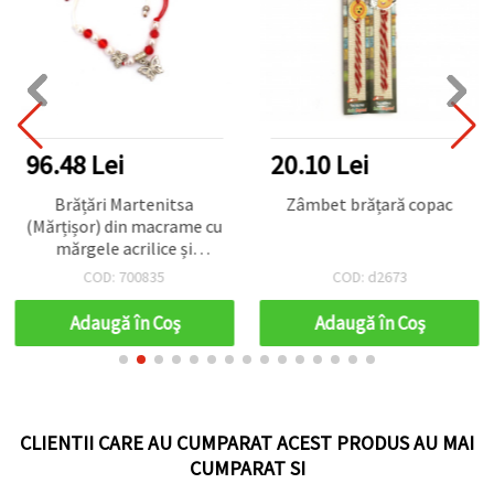
96.48 Lei
20.10 Lei
Brățări Martenitsa
Zâmbet brățară copac
(Mărțișor) din macrame cu
mărgele acrilice și
pandantiv fluturaș, set 12
COD: 700835
COD: d2673
bucăți
Adaugă în Coş
Adaugă în Coş
CLIENTII CARE AU CUMPARAT ACEST PRODUS AU MAI
CUMPARAT SI