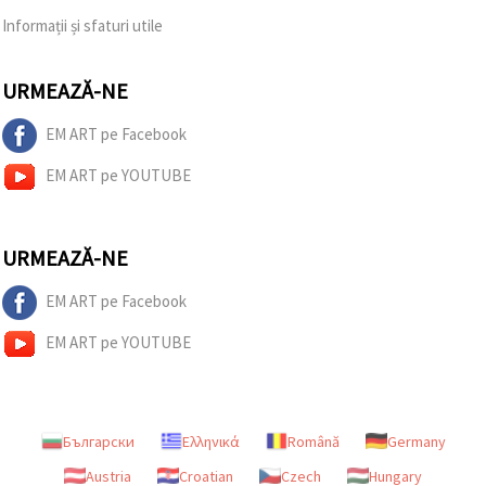
Informații și sfaturi utile
URMEAZĂ-NE
EM ART pe Facebook
EM ART pe YOUTUBE
URMEAZĂ-NE
EM ART pe Facebook
EM ART pe YOUTUBE
Български
Ελληνικά
Română
Germany
Austria
Croatian
Czech
Hungary