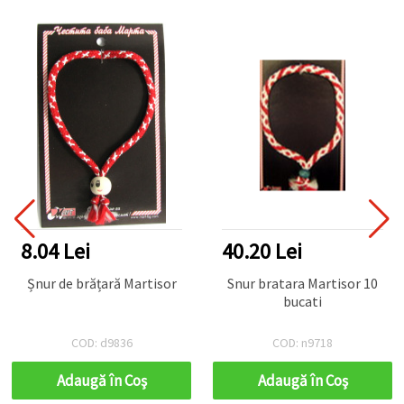
8.04 Lei
40.20 Lei
Șnur de brățară Martisor
Snur bratara Martisor 10
bucati
COD: d9836
COD: n9718
Adaugă în Coş
Adaugă în Coş