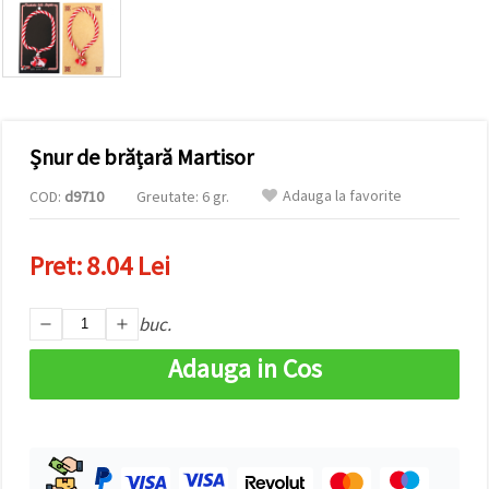
vizitele.
Puteți fi de
acord să
utilizați
toate
cookie -
urile făcând
clic pe "pe
site!" Sau să
Șnur de brățară Martisor
vă indicați
preferințele
Adauga la favorite
COD:
d9710
Greutate: 6 gr.
în setări
selectând
un tip de
cookie -uri
Pret:
8.04 Lei
dat și
făcând clic
pe butonul
buc.
"Salvați"
Adauga in Cos
Аcceptati
toate!
Setări