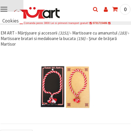
0
Cookies
Comanda peste 3800 Lei si primesti transport gratuit!
0731715486
🍪 Bună,
EM ART
›
Mărţişoare și accesorii
(3151)
›
Martisoare cu amanuntul
(183)
›
vrem să vă
Martisoare bratari si medalioane la bucata
(156)
›
Șnur de brățară
oferim
câteva
Martisor
cookie -uri.
Cu toate
acestea, ele
sunt diferite
de cele pe
care le
cunoașteți,
suntem
siguri că
veți avea
cea mai
tare
experiență
aici,
amintindu-
vă de
preferințele
și re-