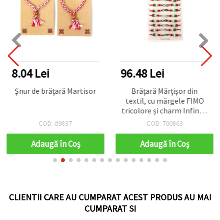
8.04 Lei
96.48 Lei
Șnur de brățară Martisor
Brățară Mărțișor din
textil, cu mărgele FIMO
tricolore și charm Infinity
„Love” din oțel – set 12
COD: d9837
COD: 700863
bucăți asortate
Adaugă în Coş
Adaugă în Coş
CLIENTII CARE AU CUMPARAT ACEST PRODUS AU MAI
CUMPARAT SI