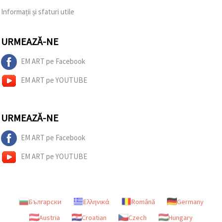
Informații și sfaturi utile
URMEAZĂ-NE
EM ART pe Facebook
EM ART pe YOUTUBE
URMEAZĂ-NE
EM ART pe Facebook
EM ART pe YOUTUBE
Български
Ελληνικά
Română
Germany
Austria
Croatian
Czech
Hungary