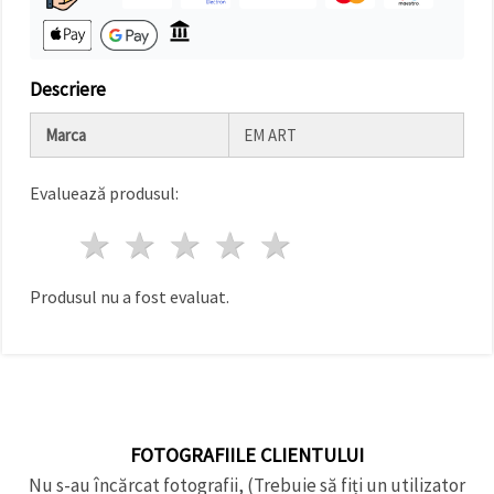
Descriere
Marca
EM ART
Evaluează produsul:
1 stea
2 stele
3 stele
4 stele
5 stele
Produsul nu a fost evaluat.
FOTOGRAFIILE CLIENTULUI
Nu s-au încărcat fotografii, (Trebuie să fiți un utilizator