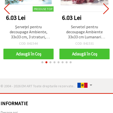
PRODUSE TOP
6.03 Lei
6.03 Lei
Șervețel pentru
Servetel pentru
decoupage Ambiente,
decoupage Ambiente
33x33 cm, 3 straturi,
33x33 cm Lumanari
Sărbătoare în pădure - 1
romantice in trei straturi
COD: 841544
COD: 841531
bucată
- 1 bucata
Adaugă în Coş
Adaugă în Coş
© 2004 - 2026 EM ART Toate drepturile rezervate..
INFORMATIE
Despre noi