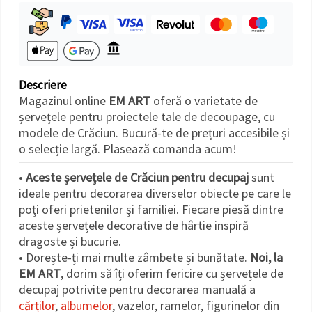
Descriere
Magazinul online
EM ART
oferă o varietate de
șervețele pentru proiectele tale de decoupage, cu
modele de Crăciun. Bucură-te de prețuri accesibile și
o selecție largă. Plasează comanda acum!
•
Aceste șervețele de Crăciun pentru decupaj
sunt
ideale pentru decorarea diverselor obiecte pe care le
poți oferi prietenilor și familiei. Fiecare piesă dintre
aceste șervețele decorative de hârtie inspiră
dragoste și bucurie.
• Dorește-ți mai multe zâmbete și bunătate.
Noi, la
EM ART
, dorim să îți oferim fericire cu șervețele de
decupaj potrivite pentru decorarea manuală a
cărților
,
albumelor
, vazelor, ramelor, figurinelor din