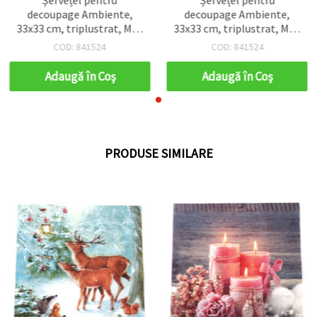
decoupage Ambiente,
decoupage Ambiente,
33x33 cm, triplustrat, Moș
33x33 cm, triplustrat, Moș
Crăciun în viteză - 1
Crăciun în viteză - 1
COD: 841524
COD: 841524
bucată
bucată
Adaugă în Coş
Adaugă în Coş
PRODUSE SIMILARE