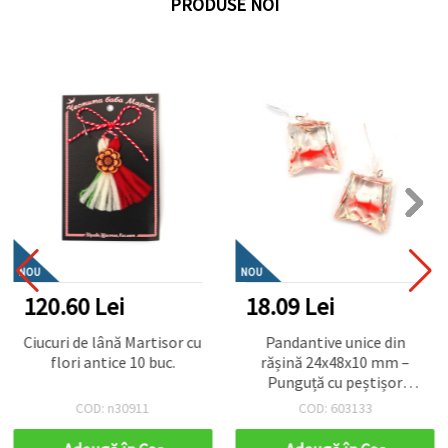
PRODUSE NOI
NOU
NOU
120.60 Lei
18.09 Lei
Ciucuri de lână Martisor cu
Pandantive unice din
flori antice 10 buc.
rășină 24x48x10 mm –
Punguță cu peștișor
portocaliu, gaură 3 mm,
COD: n30911
COD: 603133
set de 2 bucăți pentru
bijuterii handmade,