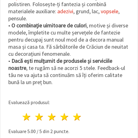
polistiren. Folosește-ți fantezia și combină
materialele auxiliare:
adezivi
, grund, lac,
vopsele
,
pensule.
•
O combinație uimitoare de culori
, motive și diverse
modele, împletite cu multe șervețele de fantezie
pentru decupaj sunt noul mod de a decora manual
masa și casa ta. Fă sărbătorile de Crăciun de neuitat
cu decorațiuni fenomenale.
•
Dacă ești mulțumit de produsele și serviciile
noastre
, te rugăm să ne acorzi 5 stele. Feedback-ul
tău ne va ajuta să continuăm să îți oferim calitate
bună la un preț bun.
Evaluează produsul:
1 stea
2 stele
3 stele
4 stele
5 stele
Evaluare
5.00
/
5
din
2
puncte.