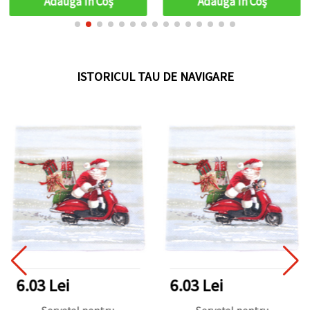
Adaugă în Coş
Adaugă în Coş
proiecte cu tematică
marină și accesorii
amuzante
ISTORICUL TAU DE NAVIGARE
6.03 Lei
6.03 Lei
Șervețel pentru
Șervețel pentru