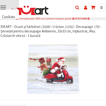
0
Cookies
Comanda peste 3800 Lei si primesti transport gratuit!
0731715486
🍪 Bună,
EM ART
›
Ocazii și Sărbători
(3169)
›
Crăciun
(1191)
›
Decoupage
(75)
›
vrem să vă
Șervețel pentru decoupage Ambiente, 33x33 cm, triplustrat, Moș
oferim
câteva
Crăciun în viteză - 1 bucată
cookie -uri.
Cu toate
acestea, ele
sunt diferite
de cele pe
care le
cunoașteți,
suntem
siguri că
veți avea
cea mai
tare
experiență
aici,
amintindu-
vă de
preferințele
și re-