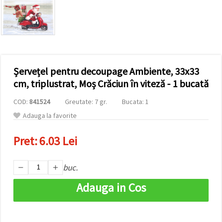
vizitele.
Puteți fi de
acord să
utilizați
toate
cookie -
urile făcând
clic pe "pe
site!" Sau să
Șervețel pentru decoupage Ambiente, 33x33
vă indicați
cm, triplustrat, Moș Crăciun în viteză - 1 bucată
preferințele
în setări
selectând
COD:
841524
Greutate: 7 gr.
Bucata: 1
un tip de
Adauga la favorite
cookie -uri
dat și
făcând clic
Pret:
6.03 Lei
pe butonul
"Salvați"
buc.
Аcceptati
Adauga in Cos
toate!
Setări