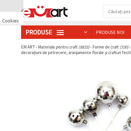
Cookies
🍪 Bună,
PRODUSE
PRODUSE NOI
vrem să vă
oferim
câteva
EM ART
›
Materiale pentru craft
(8833)
›
Forme de craft
(530)
cookie -uri.
decorațiuni de petrecere, aranjamente florale și crafturi fest
Cu toate
acestea, ele
sunt diferite
de cele pe
care le
cunoașteți,
suntem
siguri că
veți avea
cea mai
tare
experiență
aici,
amintindu-
vă de
preferințele
și re-