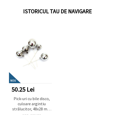
ISTORICUL TAU DE NAVIGARE
NOU
50.25 Lei
Pick-uri cu bile disco,
culoare argintiu
strălucitor, 48x28 mm
– set de 12 bucăți –