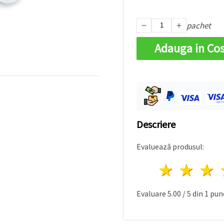
pachet
Adauga in Co
Descriere
Evaluează produsul:
1 stea
2 st
Evaluare
5.00
/
5
din
1
punc