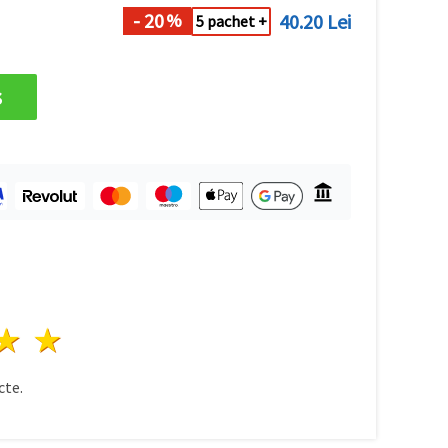
- 20
40.20 Lei
%
5 pachet +
s
ele
3 stele
4 stele
5 stele
te.