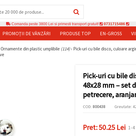
Comanda peste 3800 Lei si primesti transport gratuit!
0731715486
PROMOȚII DE VÂNZĂRI
PRODUSE TOP
EN-GROSS
V
›
Ornamente din plastic umplibile
(114)
›
Pick-uri cu bile disco, culoare arg
ive
Pick-uri cu bile d
48x28 mm – set de
petrecere, aranjam
COD:
800438
Greutate: 42
Pret:
50.25 Lei
1-4