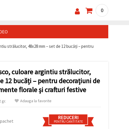
0
IDEO
intiu strălucitor, 48x28 mm – set de 12 bucăți – pentru
isco, culoare argintiu strălucitor,
 12 bucăți – pentru decorațiuni de
ente florale și crafturi festive
Adauga la favorite
 gr.
REDUCERI
 pachet
PENTRU CANTITATE