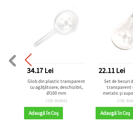
34.17 Lei
22.11 Lei
pentru
Glob din plastic transparent
Set de becuri d
DIY
cu agățătoare, deschizibil,
transparent 
Ø100 mm
metalic și supo
mm
COD: 804582
COD: 804
Adaugă în Coş
Adaugă în Coş