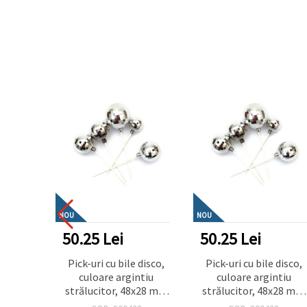
NOU
NOU
50.25 Lei
50.25 Lei
Pick-uri cu bile disco,
Pick-uri cu bile disco,
culoare argintiu
culoare argintiu
strălucitor, 48x28 mm
strălucitor, 48x28 mm
– set de 12 bucăți –
– set de 12 bucăți –