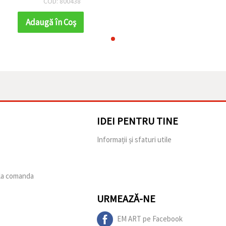
COD: 800438
pentru decorațiuni de
petrecere,
Adaugă în Coş
aranjamente florale și
crafturi festive
IDEI PENTRU TINE
e
Informații și sfaturi utile
 la comanda
URMEAZĂ-NE
EM ART pe Facebook