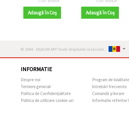
COD: 800438
COD: 800438
pentru decorațiuni de
pentru decorațiuni de
petrecere,
petrecere,
Adaugă în Coş
Adaugă în Coş
aranjamente florale și
aranjamente florale și
crafturi festive
crafturi festive
© 2004 - 2026 EM ART Toate drepturile rezervate..
INFORMATIE
Despre noi
Program de loialitat
Termeni generali
întrebări frecvente
Politica de Confidențialitate
Comandă și livrare
Politica de utilizare cookie-uri
Informatie referitor