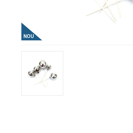
vizitele.
Puteți fi de
acord să
utilizați
toate
cookie -
urile făcând
NOU
clic pe "pe
site!" Sau să
vă indicați
preferințele
în setări
selectând
un tip de
cookie -uri
dat și
făcând clic
pe butonul
"Salvați"
Аcceptati
toate!
Setări