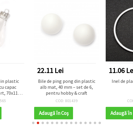
22.11 Lei
11.06 Le
in plastic
Bile de ping pong din plastic
Inel de pl
cu capac
alb mat, 40 mm – set de 6,
rt, 70x115
pentru hobby & craft
565
COD: 801439
CO
Adaugă în Coş
Adaugă în