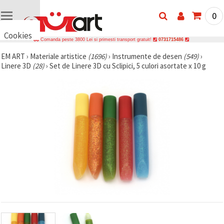
0
Cookies
Comanda peste 3800 Lei si primesti transport gratuit!
0731715486
🍪 Bună,
EM ART
›
Materiale artistice
(1696)
›
Instrumente de desen
(549)
›
vrem să vă
Linere 3D
(28)
›
Set de Linere 3D cu Sclipici, 5 culori asortate x 10 g
oferim
câteva
cookie -uri.
Cu toate
acestea, ele
sunt diferite
de cele pe
care le
cunoașteți,
suntem
siguri că
veți avea
cea mai
tare
experiență
aici,
amintindu-
vă de
preferințele
și re-