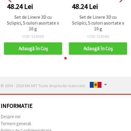
48.24 Lei
48.24 Lei
Set de Linere 3D cu
Set de Linere 3D cu
Sclipici, 5 culori asortate x
Sclipici, 5 culori asortate x
10 g
10 g
COD: 516560
COD: 516560
Adaugă în Coş
Adaugă în Coş
© 2004 - 2026 EM ART Toate drepturile rezervate..
INFORMATIE
Despre noi
Termeni generali
Politica de Confidențialitate