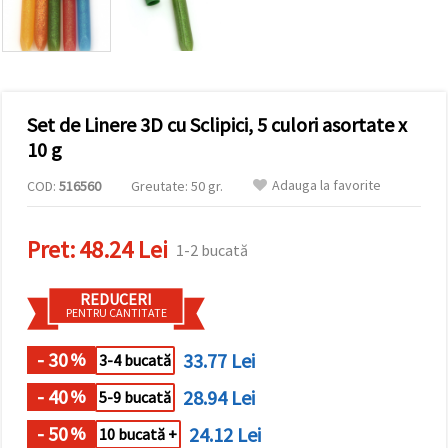
vizitele.
Puteți fi de
acord să
utilizați
toate
cookie -
urile făcând
Set de Linere 3D cu Sclipici, 5 culori asortate x
clic pe "pe
site!" Sau să
10 g
vă indicați
preferințele
Adauga la favorite
COD:
516560
Greutate: 50 gr.
în setări
selectând
un tip de
cookie -uri
Pret:
48.24 Lei
1-2 bucată
dat și
făcând clic
pe butonul
REDUCERI
"Salvați"
PENTRU CANTITATE
Аcceptati
- 30
33.77 Lei
%
3-4 bucată
toate!
- 40
28.94 Lei
%
5-9 bucată
Setări
- 50
24.12 Lei
%
10 bucată +