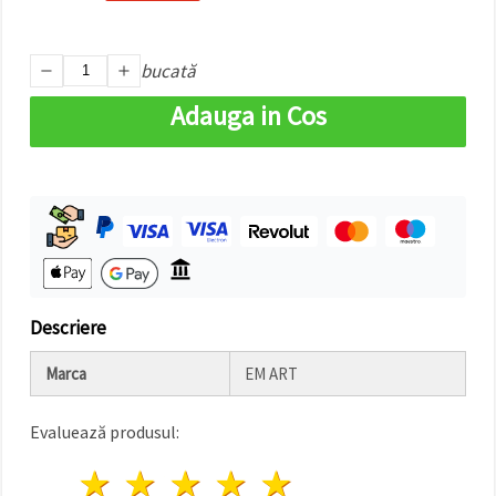
bucată
Adauga in Cos
Descriere
Marca
EM ART
Evaluează produsul:
1 stea
2 stele
3 stele
4 stele
5 stele