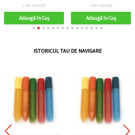
dimensional pentru
| Uscare rapidă, liner craft
COD: 842500
COD: 842495
hobby și craft, textile,
multi-suprafețe pentru
sticlă, lemn și hârtie
efecte texturate
Adaugă în Coş
Adaugă în Coş
ISTORICUL TAU DE NAVIGARE