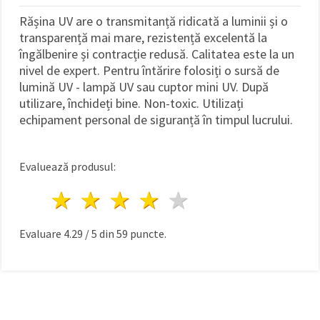
Rășina UV are o transmitanță ridicată a luminii și o
transparență mai mare, rezistență excelentă la
îngălbenire și contracție redusă. Calitatea este la un
nivel de expert. Pentru întărire folosiți o sursă de
lumină UV - lampă UV sau cuptor mini UV. După
utilizare, închideți bine. Non-toxic. Utilizați
echipament personal de siguranță în timpul lucrului.
Evaluează produsul:
1 stea
2 stele
3 stele
4 stele
5 stele
Evaluare
4.29
/
5
din
59
puncte.