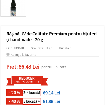
vizitele.
Puteți fi de
acord să
utilizați
toate
cookie -
urile făcând
clic pe "pe
site!" Sau să
Rășină UV de Calitate Premium pentru bijuterii
vă indicați
și handmade - 20 g
preferințele
în setări
selectând
COD:
843610
Greutate: 58 gr.
Bucata: 1
un tip de
Adauga la favorite
cookie -uri
dat și
făcând clic
Pret:
86.43 Lei
pe butonul
pentru 1 bucată
"Salvați"
REDUCERI
PENTRU CANTITATE
Аcceptati
toate!
- 20
69.14 Lei
%
2-4 bucată
Setări
- 40
51.86 Lei
%
5 bucată +