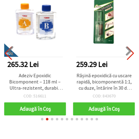
NOU
265.32 Lei
259.29 Lei
Adeziv Epoxidic
Rășină epoxidică cu uscare
Bicomponent – 118 ml –
rapidă, bicomponentă 1:1,
Ultra-rezistent, durabil,
cu duze, întărire în 30 de
cu lipire transparentă –
minute, 25 g
COD: 516611
COD: 843670
Ideal pentru bijuterii,
lemn, metal și proiecte
Adaugă în Coş
Adaugă în Coş
DIY & hobby