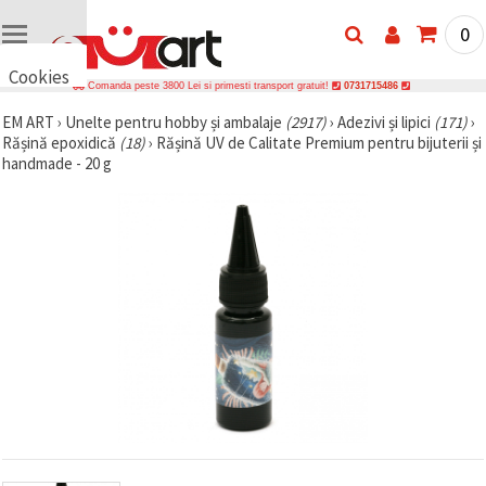
0
Cookies
Comanda peste 3800 Lei si primesti transport gratuit!
0731715486
🍪 Bună,
EM ART
›
Unelte pentru hobby și ambalaje
(2917)
›
Adezivi și lipici
(171)
›
vrem să vă
Rășină epoxidică
(18)
›
Rășină UV de Calitate Premium pentru bijuterii și
oferim
câteva
handmade - 20 g
cookie -uri.
Cu toate
acestea, ele
sunt diferite
de cele pe
care le
cunoașteți,
suntem
siguri că
veți avea
cea mai
tare
experiență
aici,
amintindu-
vă de
preferințele
și re-