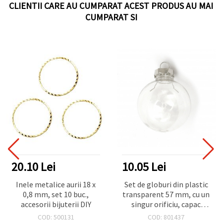
CLIENTII CARE AU CUMPARAT ACEST PRODUS AU MAI
CUMPARAT SI
20.10 Lei
10.05 Lei
Inele metalice aurii 18 x
Set de globuri din plastic
0,8 mm, set 10 buc.,
transparent 57 mm, cu un
accesorii bijuterii DIY
singur orificiu, capac
metalic 25x25x10 mm și
COD: 500131
COD: 801437