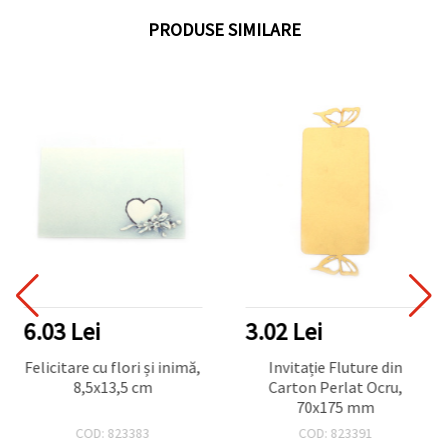
PRODUSE SIMILARE
6.03 Lei
3.02 Lei
Felicitare cu flori și inimă,
Invitație Fluture din
8,5x13,5 cm
Carton Perlat Ocru,
70x175 mm
COD: 823383
COD: 823391