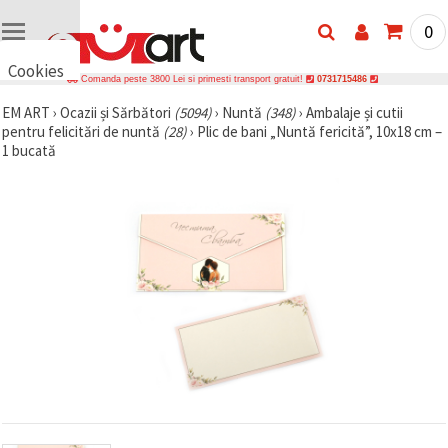
0
Cookies
Comanda peste 3800 Lei si primesti transport gratuit!
0731715486
🍪 Bună,
EM ART
›
Ocazii și Sărbători
(5094)
›
Nuntă
(348)
›
Ambalaje și cutii
vrem să vă
pentru felicitări de nuntă
(28)
›
Plic de bani „Nuntă fericită”, 10x18 cm –
oferim
câteva
1 bucată
cookie -uri.
Cu toate
acestea, ele
sunt diferite
de cele pe
care le
cunoașteți,
suntem
siguri că
veți avea
cea mai
tare
experiență
aici,
amintindu-
vă de
preferințele
și re-