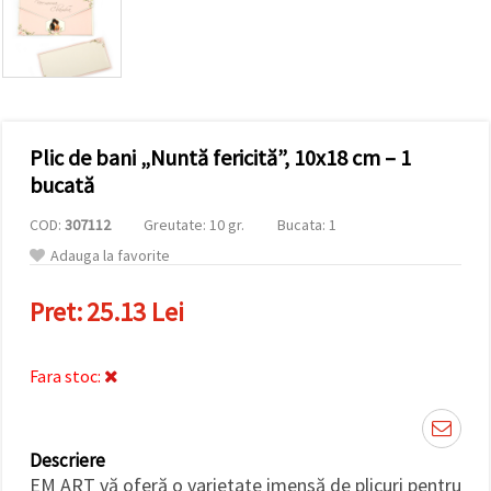
vizitele.
Puteți fi de
acord să
utilizați
toate
cookie -
urile făcând
clic pe "pe
site!" Sau să
Plic de bani „Nuntă fericită”, 10x18 cm – 1
vă indicați
bucată
preferințele
în setări
selectând
COD:
307112
Greutate: 10 gr.
Bucata: 1
un tip de
Adauga la favorite
cookie -uri
dat și
făcând clic
Pret:
25.13 Lei
pe butonul
"Salvați"
Fara stoc:
Аcceptati
toate!
Setări
Descriere
EM ART vă oferă o varietate imensă de plicuri pentru