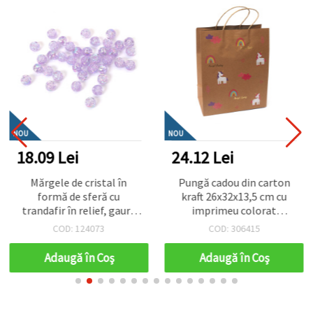
NOU
NOU
18.09 Lei
24.12 Lei
Mărgele de cristal în
Pungă cadou din carton
formă de sferă cu
kraft 26x32x13,5 cm cu
trandafir în relief, gaură
imprimeu colorat
de 8 mm, culoare violet
Unicorni și curcubee
COD: 124073
COD: 306415
deschis și curcubeu - 20
grame ~80 bucăți
Adaugă în Coş
Adaugă în Coş