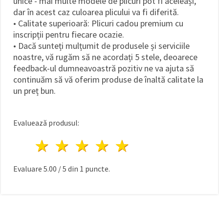
unice - mai multe modele de plicuri pot fi aceleași,
dar în acest caz culoarea plicului va fi diferită.
• Calitate superioară: Plicuri cadou premium cu
inscripții pentru fiecare ocazie.
• Dacă sunteți mulțumit de produsele și serviciile
noastre, vă rugăm să ne acordați 5 stele, deoarece
feedback-ul dumneavoastră pozitiv ne va ajuta să
continuăm să vă oferim produse de înaltă calitate la
un preț bun.
Evaluează produsul:
1 stea
2 stele
3 stele
4 stele
5 stele
Evaluare
5.00
/
5
din
1
puncte.