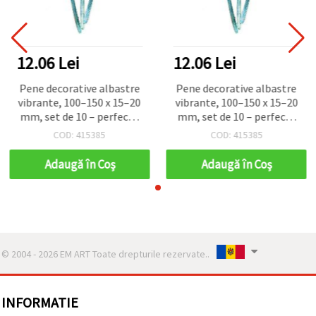
12.06 Lei
12.06 Lei
Pene decorative albastre
Pene decorative albastre
vibrante, 100–150 x 15–20
vibrante, 100–150 x 15–20
mm, set de 10 – perfecte
mm, set de 10 – perfecte
pentru costume creative,
pentru costume creative,
COD: 415385
COD: 415385
decorațiuni festive și artă
decorațiuni festive și artă
DIY
DIY
Adaugă în Coş
Adaugă în Coş
© 2004 - 2026 EM ART Toate drepturile rezervate..
INFORMATIE