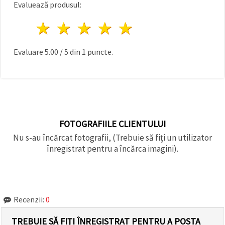
Evaluează produsul:
1 stea
2 stele
3 stele
4 stele
5 stele
Evaluare
5.00
/
5
din
1
puncte.
FOTOGRAFIILE CLIENTULUI
Nu s-au încărcat fotografii, (Trebuie să fiți un utilizator
înregistrat pentru a încărca imagini).
Recenzii:
0
TREBUIE SĂ FIȚI ÎNREGISTRAT PENTRU A POSTA