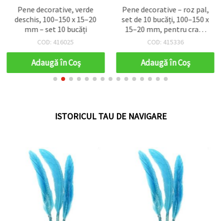
Pene decorative, verde
Pene decorative – roz pal,
deschis, 100–150 x 15–20
set de 10 bucăți, 100–150 x
mm – set 10 bucăți
15–20 mm, pentru craft,
decorațiuni și
COD: 416025
COD: 415336
scrapbooking
Adaugă în Coş
Adaugă în Coş
ISTORICUL TAU DE NAVIGARE