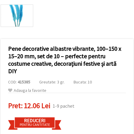
vizitele.
Puteți fi de
acord să
utilizați
toate
cookie -
urile făcând
clic pe "pe
site!" Sau să
vă indicați
Pene decorative albastre vibrante, 100–150 x
preferințele
15–20 mm, set de 10 – perfecte pentru
în setări
selectând
costume creative, decorațiuni festive și artă
un tip de
DIY
cookie -uri
dat și
făcând clic
COD:
415385
Greutate: 3 gr.
Bucata: 10
pe butonul
"Salvați"
Adauga la favorite
Pret:
12.06 Lei
Аcceptati
1-9 pachet
toate!
REDUCERI
Setări
PENTRU CANTITATE