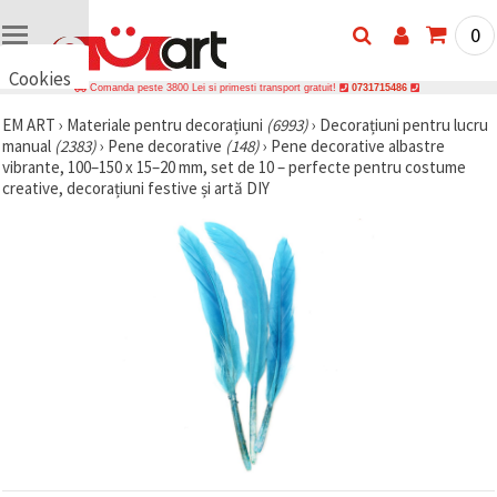
0
Cookies
Comanda peste 3800 Lei si primesti transport gratuit!
0731715486
🍪 Bună,
EM ART
›
Materiale pentru decorațiuni
(6993)
›
Decorațiuni pentru lucru
vrem să vă
manual
(2383)
›
Pene decorative
(148)
›
Pene decorative albastre
oferim
câteva
vibrante, 100–150 x 15–20 mm, set de 10 – perfecte pentru costume
cookie -uri.
creative, decorațiuni festive și artă DIY
Cu toate
acestea, ele
sunt diferite
de cele pe
care le
cunoașteți,
suntem
siguri că
veți avea
cea mai
tare
experiență
aici,
amintindu-
vă de
preferințele
și re-