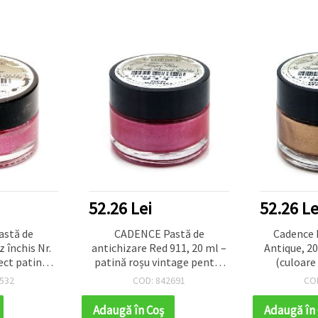
52.26 Lei
52.26 Le
stă de
CADENCE Pastă de
Cadence 
 închis Nr.
antichizare Red 911, 20 ml –
Antique, 2
ect patină
patină roșu vintage pentru
(culoare 
 mobilier,
hobby & craft, mobilier,
decor
532
COD: 842691
CO
roiecte DIY
mixed media și decor interior
antichiza
aurire (gi
Adaugă în Coş
Adaugă în