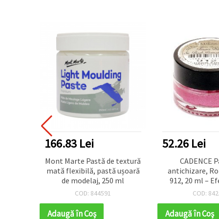
166.83 Lei
52.26 Lei
entru
Mont Marte Pastă de textură
CADENCE Pa
arț 400
mată flexibilă, pastă ușoară
antichizare, Roz
de modelaj, 250 ml
912, 20 ml – Ef
vintage pentru
COD: 844591
COD: 842
decorațiuni și p
Adaugă în Coş
Adaugă în Coş