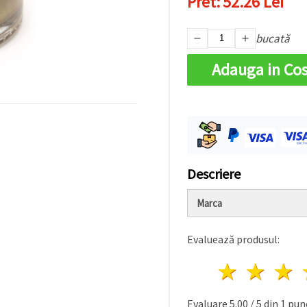
Pret:
52.26 Lei
bucată
Adauga in Co
Descriere
Marca
Evaluează produsul:
1 stea
2 st
Evaluare
5.00
/
5
din
1
punc