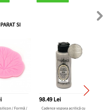
 & mixed media
Se Uscă Transparent
PARAT SI
98.49 Lei
52.26 L
con / Formă /
Cadence vopsea acrilică cu
Cadenc