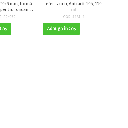
x6 mm, formă
efect auriu, Antracit 105, 120
Antichiz
tru fondant,
ml
Pink 913 (
 cofetărie
craft pent
4062
COD: 842514
C
antichiza
hobby, 
Adaugă în Coş
Adaugă î