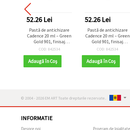
52.26 Lei
52.26 Lei
Pastă de antichizare
Pastă de antichizare
Cadence 20 ml – Green
Cadence 20 ml – Green
Gold 901, finisaj
Gold 901, finisaj
metalic auriu pentru
metalic auriu pentru
COD: 842534
COD: 842534
patinare pe mobilier,
patinare pe mobilier,
rame, mixed media și
rame, mixed media și
Adaugă în Coş
Adaugă în Coş
proiecte hobby & craft
proiecte hobby & craft
© 2004 - 2026 EM ART Toate drepturile rezervate..
INFORMATIE
Despre noi
Program de loialitat