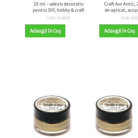
tic
10 ml – adeziv decorativ
Craft Aur Antic, 20 m
pentru DIY, hobby & craft
de aplicat, acoperir
efect vintage pe
COD: 516535
COD: 842689
mobilier, home deco
creativ
Adaugă în Coş
Adaugă în Coş