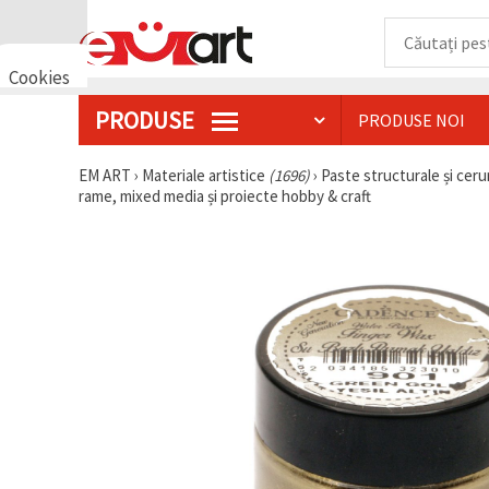
Cookies
🍪 Bună,
PRODUSE
PRODUSE NOI
vrem să vă
oferim
câteva
EM ART
›
Materiale artistice
(1696)
›
Paste structurale și ceru
cookie -uri.
rame, mixed media și proiecte hobby & craft
Cu toate
acestea, ele
sunt diferite
de cele pe
care le
cunoașteți,
suntem
siguri că
veți avea
cea mai
tare
experiență
aici,
amintindu-
vă de
preferințele
și re-