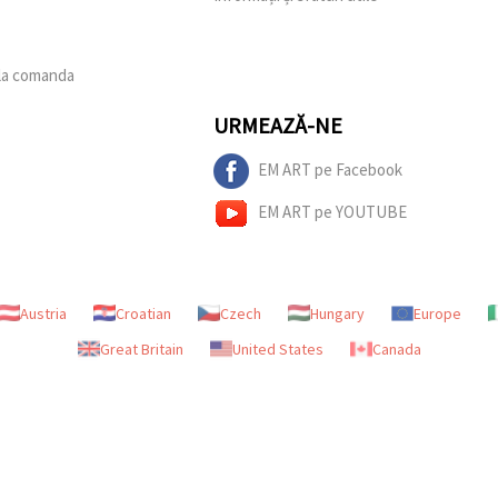
 la comanda
URMEAZĂ-NE
EM ART pe Facebook
EM ART pe YOUTUBE
Austria
Croatian
Czech
Hungary
Europe
Great Britain
United States
Canada