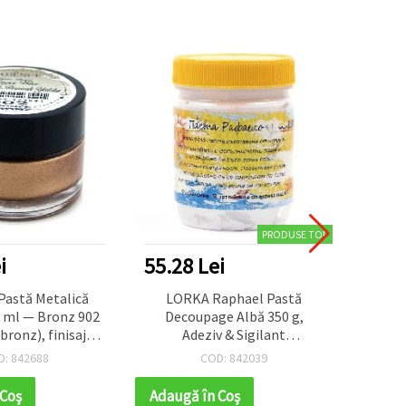
PRODUSE TOP
i
55.28 Lei
52.2
Pastă Metalică
LORKA Raphael Pastă
Ca
0 ml — Bronz 902
Decoupage Albă 350 g,
Anti
bronz), finisaj
Adeziv & Sigilant
Pink 9
ativ pentru
Multisuprafață pentru
craft 
D: 842688
COD: 842039
re, accente de
Decoupage și Proiecte
antic
lding), mobilier,
Hobby/Craft, Ușor de Aplicat,
hob
 Coş
Adaugă în Coş
Adaug