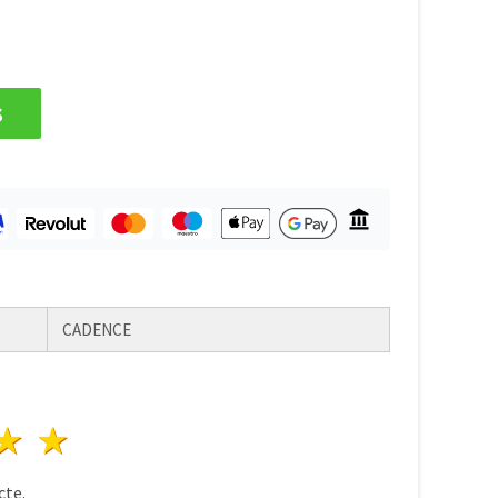
s
CADENCE
ele
3 stele
4 stele
5 stele
te.