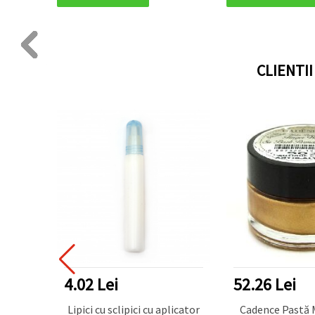
CLIENTI
P
4.02 Lei
52.26 Lei
ă
Lipici cu sclipici cu aplicator
Cadence Pastă Meta