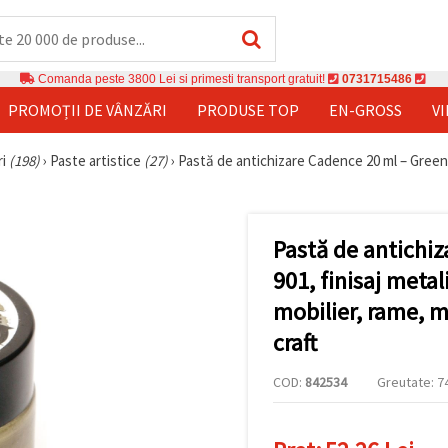
Comanda peste 3800 Lei si primesti transport gratuit!
0731715486
PROMOȚII DE VÂNZĂRI
PRODUSE TOP
EN-GROSS
V
ri
(198)
›
Paste artistice
(27)
›
Pastă de antichizare Cadence 20 ml – Green G
Pastă de antichi
901, finisaj meta
mobilier, rame, 
craft
COD:
842534
Greutate: 74