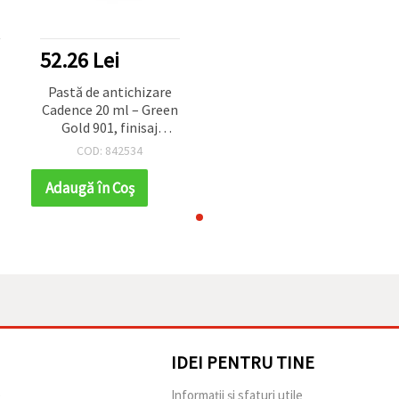
52.26 Lei
Pastă de antichizare
Cadence 20 ml – Green
Gold 901, finisaj
metalic auriu pentru
COD: 842534
patinare pe mobilier,
rame, mixed media și
Adaugă în Coş
proiecte hobby & craft
IDEI PENTRU TINE
e
Informații și sfaturi utile