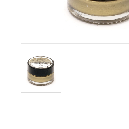
vizitele.
Puteți fi de
acord să
utilizați
toate
cookie -
urile făcând
clic pe "pe
site!" Sau să
vă indicați
preferințele
în setări
selectând
un tip de
cookie -uri
dat și
făcând clic
pe butonul
"Salvați"
Аcceptati
toate!
Setări