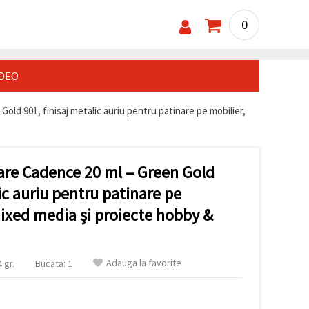
0
IDEO
old 901, finisaj metalic auriu pentru patinare pe mobilier,
zare Cadence 20 ml – Green Gold
lic auriu pentru patinare pe
mixed media și proiecte hobby &
Adauga la favorite
 gr.
Bucata: 1