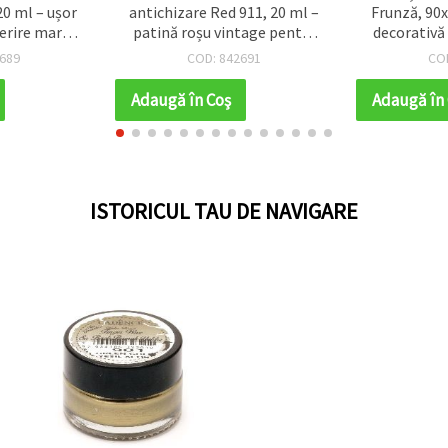
l – ușor
antichizare Red 911, 20 ml –
Frunză, 90x70
e mare,
patină roșu vintage pentru
decorativă pen
ntru
hobby & craft, mobilier,
ciocolată și
COD: 842691
COD: 82
r și DIY
mixed media și decor interior
Adaugă în Coş
Adaugă în Coş
ISTORICUL TAU DE NAVIGARE