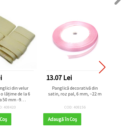
i
32.16 Lei
26.1
decorativă din
Panglică decorativă din
Pangli
pal, 6 mm, ~22 m
satin, model „Pasăre în
25 m
colivie”, culori mix, 32 mm,
tr
1,80 m
D: 408156
COD: 418808
 Coş
Adaugă în Coş
Adaug