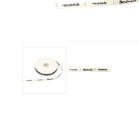
vizitele.
Puteți fi de
acord să
utilizați
toate
cookie -
urile făcând
clic pe "pe
site!" Sau să
vă indicați
preferințele
în setări
selectând
un tip de
cookie -uri
dat și
făcând clic
pe butonul
"Salvați"
Аcceptati
toate!
Setări