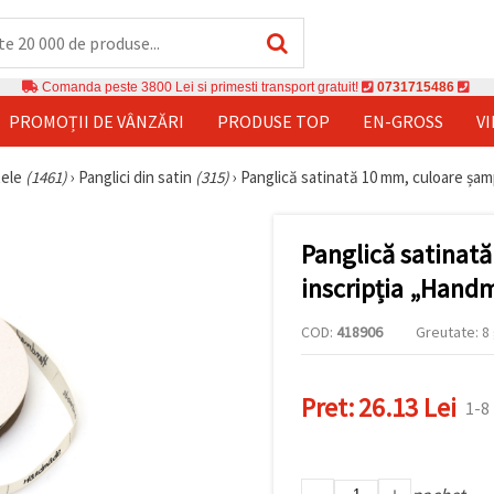
Comanda peste 3800 Lei si primesti transport gratuit!
0731715486
PROMOȚII DE VÂNZĂRI
PRODUSE TOP
EN-GROSS
V
tele
(1461)
›
Panglici din satin
(315)
›
Panglică satinată 10 mm, culoare șam
Panglică satinat
inscripția „Hand
COD:
418906
Greutate: 8 
Pret:
26.13 Lei
1-8