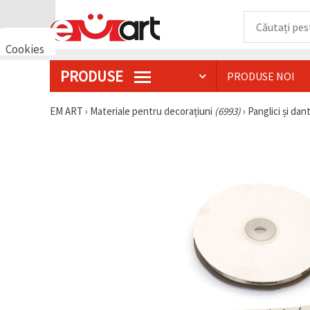
Cookies
🍪 Bună,
PRODUSE
PRODUSE NOI
vrem să vă
oferim
câteva
EM ART
›
Materiale pentru decorațiuni
(6993)
›
Panglici și dan
cookie -uri.
Cu toate
acestea, ele
sunt diferite
de cele pe
care le
cunoașteți,
suntem
siguri că
veți avea
cea mai
tare
experiență
aici,
amintindu-
vă de
preferințele
și re-