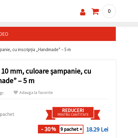
0
IDEO
panie, cu inscripția „Handmade” – 5 m
ă 10 mm, culoare șampanie, cu
made” – 5 m
Adauga la favorite
gr.
REDUCERI
 pachet
PENTRU CANTITATE
- 30
18.29 Lei
%
9 pachet +