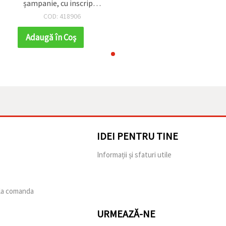
șampanie, cu inscripția
„Handmade” – 5 m
COD: 418906
Adaugă în Coş
IDEI PENTRU TINE
e
Informații și sfaturi utile
 la comanda
URMEAZĂ-NE