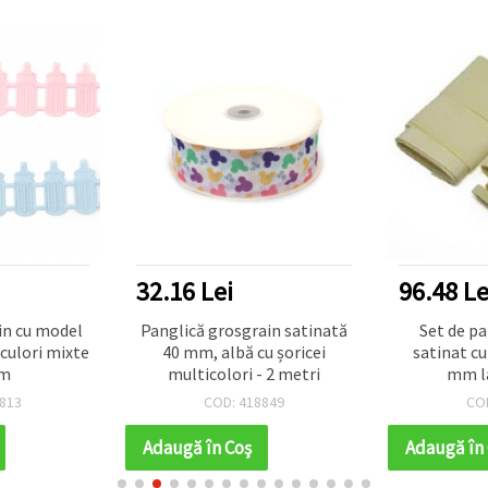
96.48 Lei
13.07 Le
ain satinată
Set de panglici din velur
Panglică 
u șoricei
satinat cu o lățime de la 6
satin, roz 
 2 metri
mm la 50 mm -9
dimensiunea x 1 metru
849
COD: 408420
CO
culoare crem
Adaugă în Coş
Adaugă în