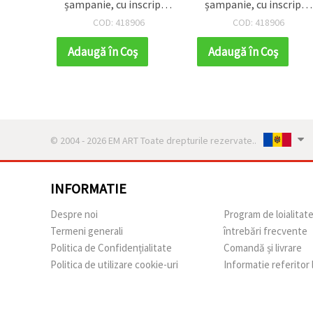
șampanie, cu inscripția
șampanie, cu inscripția
„Handmade” – 5 m
„Handmade” – 5 m
COD: 418906
COD: 418906
Adaugă în Coş
Adaugă în Coş
© 2004 - 2026 EM ART Toate drepturile rezervate..
INFORMATIE
Despre noi
Program de loialitat
Termeni generali
întrebări frecvente
Politica de Confidențialitate
Comandă și livrare
Politica de utilizare cookie-uri
Informatie referitor