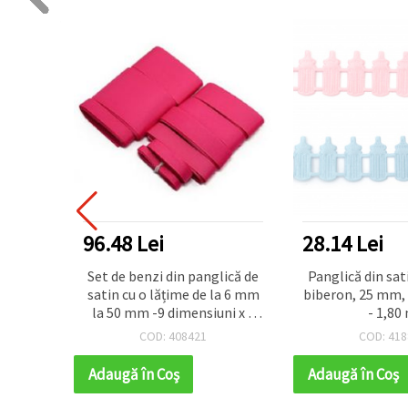
28.14 Lei
32.16 Lei
lică de
Panglică din satin cu model
Panglică grosgr
la 6 mm
biberon, 25 mm, culori mixte
40 mm, albă c
ni x 1
- 1,80 m
multicolori -
lamen
COD: 418813
COD: 418
Adaugă în Coş
Adaugă în Coş