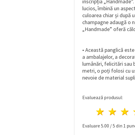
inscripția „Handmade”. 
lucios, îmbină un aspec
culoarea chiar și după u
champagne adaugă o notă
„Handmade” oferă căldur
• Această panglică est
a ambalajelor, a decoraț
lumânări, felicitări sau 
metri, o poți folosi cu 
nevoie de material supl
Evaluează produsul:
1 stea
2 st
Evaluare
5.00
/
5
din
1
punc