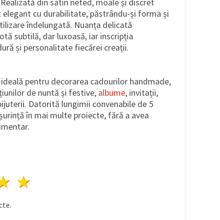
Realizată din satin neted, moale și discret
t elegant cu durabilitate, păstrându-și forma și
tilizare îndelungată. Nuanța delicată
 subtilă, dar luxoasă, iar inscripția
ă și personalitate fiecărei creații.
e ideală pentru decorarea cadourilor handmade,
iunilor de nuntă și festive,
albume
, invitații,
bijuterii. Datorită lungimii convenabile de 5
ușurință în mai multe proiecte, fără a avea
imentar.
ele
3 stele
4 stele
5 stele
te.