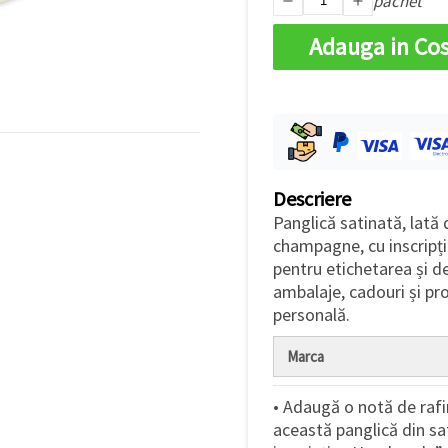
pachet
Adauga in Co
Descriere
Panglică satinată, lată
champagne, cu inscripți
pentru etichetarea și d
ambalaje, cadouri și pr
personală.
Marca
• Adaugă o notă de rafi
această panglică din s