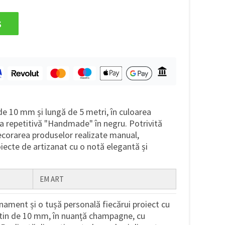
s
 de 10 mm și lungă de 5 metri, în culoarea
a repetitivă "Handmade" în negru. Potrivită
ecorarea produselor realizate manual,
oiecte de artizanat cu o notă elegantă și
EM ART
nament și o tușă personală fiecărui proiect cu
atin de 10 mm, în nuanță champagne, cu